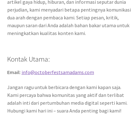
artikel gaya hidup, hiburan, dan informasi seputar dunia
perjudian, kami menyadari betapa pentingnya komunikasi
dua arah dengan pembaca kami. Setiap pesan, kritik,
maupun saran dari Anda adalah bahan bakar utama untuk
meningkatkan kualitas konten kami.
Kontak Utama:
Email:
info@octoberfestsamadams.com
Jangan ragu untuk berbicara dengan kami kapan saja.
Kami percaya bahwa komunitas yang aktif dan terlibat
adalah inti dari pertumbuhan media digital seperti kami.
Hubungi kami hari ini – suara Anda penting bagi kami!