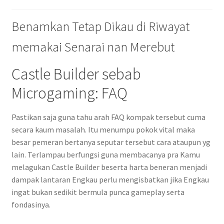
Benamkan Tetap Dikau di Riwayat
memakai Senarai nan Merebut
Castle Builder sebab
Microgaming: FAQ
Pastikan saja guna tahu arah FAQ kompak tersebut cuma
secara kaum masalah. Itu menumpu pokok vital maka
besar pemeran bertanya seputar tersebut cara ataupun yg
lain. Terlampau berfungsi guna membacanya pra Kamu
melagukan Castle Builder beserta harta beneran menjadi
dampak lantaran Engkau perlu mengisbatkan jika Engkau
ingat bukan sedikit bermula punca gameplay serta
fondasinya.