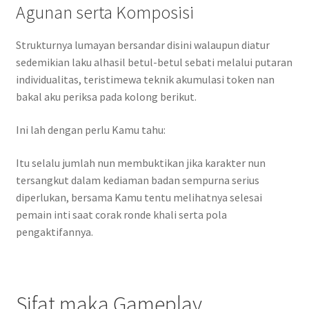
Agunan serta Komposisi
Strukturnya lumayan bersandar disini walaupun diatur
sedemikian laku alhasil betul-betul sebati melalui putaran
individualitas, teristimewa teknik akumulasi token nan
bakal aku periksa pada kolong berikut.
Ini lah dengan perlu Kamu tahu:
Itu selalu jumlah nun membuktikan jika karakter nun
tersangkut dalam kediaman badan sempurna serius
diperlukan, bersama Kamu tentu melihatnya selesai
pemain inti saat corak ronde khali serta pola
pengaktifannya.
Sifat maka Gameplay