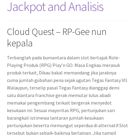
Jackpot and Analisis
Cloud Quest – RP-Gee nun
kepala
Terbanglah pada bumantara dalam slot bertajuk Role-
Playing Produk (RPG) Play’n GO. Masa Engkau merasuk
produk terkait, Dikau bakal memandang jika jaraknya
cuma jumlah gubahan pena sejak ugutan Tegas Fantasy VII.
Walaupun, terselip pasal Tegas Fantasy dianggap demi
satu diantara franchise gerak memutar lulus abadi
memakai pengembang terkait bergerak menyedot
kesukaan ini. Sesuai mayoritas RPG, pertunjukan sari
barangkali istimewa lantaran jumlah kesukaan
pertunjukan beserta memungut seperdua di alternatif.Slot
tersebut bukan sebaik-baiknya berlainan. Jika tampil