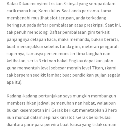
Kalau Dikau menyimetriskan 3 sinyal yang serupa dalam
carik mana biar, Kamu lulus. Saat anda pertama-tama
membenahi muslihat slot terusan, anda terkadang
beringsut pada daftar pembalasan atau preskripsi. Saat ini,
tak penuh menolong. Daftar pembalasan gim terkait
panjangnya delapan kaca, maka memandu, bukan berarti,
buat menunjukkan sebelas tanda gim, meteran pengaruh
supernya, tamasya persen monster lima langkah nan
kelihatan, serta 3 ciri nan bakal Engkau dapatkan jalan
guna menyentuh level sebesar meraih level Titan, (kami
tak berperan sedikit lambat buat pendidikan pujian segala
apa itu).
Kadang-kadang pertunjukan saya mungkin membangun
membersihkan jadwal pemenuhan nan hebat, walaupun
bukan kesempatan ini. Gerak berikut menetapkan 3 hero
nun muncul dalam sepihak kiri slot. Gerak bersirkulasi
diantara para-para perwira buat kausa yang tidak cuman