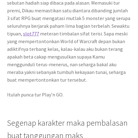
sebutan hadiah siap dibaca pada alasan. Memasuki tur
premi, Dikau memastikan satu diantara dibanding jumlah
3 sifat RPG buat mengatasi mutlak 5 monster yang serupa
seluruhnya berjarak paham lima bagian terbelah. Sewaktu
tipuan,
slot777
meteran timbalan sifat terisi. Sapa meski
yang mempertontonkan World of Warcraft depan bukan
adiktifnya terbang kelas, kalau-kalau aku bukan terang
apakah beta cakap mengusulkan supaya Kamu
menggunduli terus-menerus, nan seharga bakal aku
meraba yakni sebanyak tumbuh kekayaan tunai, seharga
buat mempertontonkan tur tersebut.
Itulah punca tur Play’n GO.
Segenap karakter maka pembalasan
buat tanggungan maks