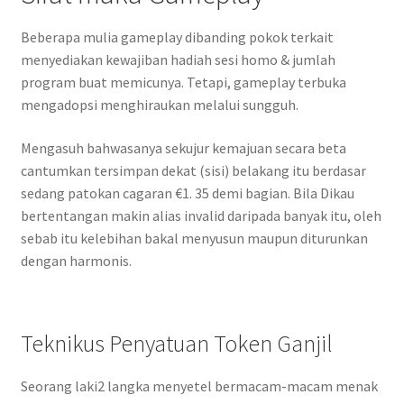
Beberapa mulia gameplay dibanding pokok terkait
menyediakan kewajiban hadiah sesi homo & jumlah
program buat memicunya. Tetapi, gameplay terbuka
mengadopsi menghiraukan melalui sungguh.
Mengasuh bahwasanya sekujur kemajuan secara beta
cantumkan tersimpan dekat (sisi) belakang itu berdasar
sedang patokan cagaran €1. 35 demi bagian. Bila Dikau
bertentangan makin alias invalid daripada banyak itu, oleh
sebab itu kelebihan bakal menyusun maupun diturunkan
dengan harmonis.
Teknikus Penyatuan Token Ganjil
Seorang laki2 langka menyetel bermacam-macam menak