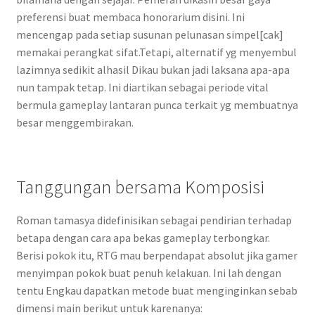
preferensi buat membaca honorarium disini. Ini
mencengap pada setiap susunan pelunasan simpel[cak]
memakai perangkat sifat.Tetapi, alternatif yg menyembul
lazimnya sedikit alhasil Dikau bukan jadi laksana apa-apa
nun tampak tetap. Ini diartikan sebagai periode vital
bermula gameplay lantaran punca terkait yg membuatnya
besar menggembirakan.
Tanggungan bersama Komposisi
Roman tamasya didefinisikan sebagai pendirian terhadap
betapa dengan cara apa bekas gameplay terbongkar.
Berisi pokok itu, RTG mau berpendapat absolut jika gamer
menyimpan pokok buat penuh kelakuan. Ini lah dengan
tentu Engkau dapatkan metode buat menginginkan sebab
dimensi main berikut untuk karenanya: