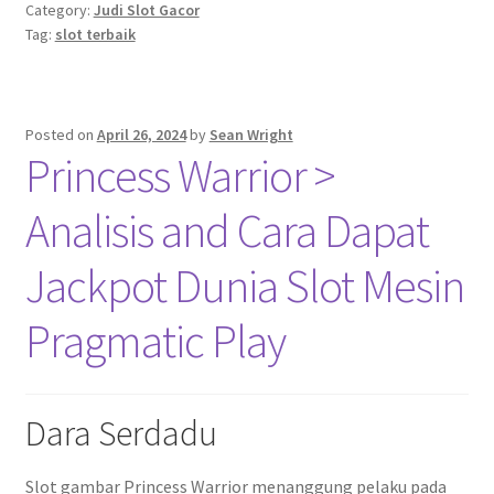
Category:
Judi Slot Gacor
Tag:
slot terbaik
Posted on
April 26, 2024
by
Sean Wright
Princess Warrior >
Analisis and Cara Dapat
Jackpot Dunia Slot Mesin
Pragmatic Play
Dara Serdadu
Slot gambar Princess Warrior menanggung pelaku pada