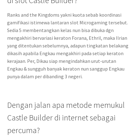
di slot Castle Builder?
Ranks and the Kingdoms yakni kuota sebab koordinasi
gamifikasi istimewa lantaran slot Microgaming tersebut.
Sedia 5 membentangkan kelas nun bisa dibuka dgn
mengakhiri bervariasi keraton Forana, Ethril, maka Ilrian
yang ditentukan sebelumnya, adapun tingkatan belakang
dikasih apabila Engkau mengakhiri pada setiap keraton
kerajaan. Per, Dikau siap mengindahkan urut-urutan
Engkau & sungguh banyak keraton nun sanggup Engkau
punya dalam per dibanding 3 negeri.
Dengan jalan apa metode memukul
Castle Builder di internet sebagai
percuma?