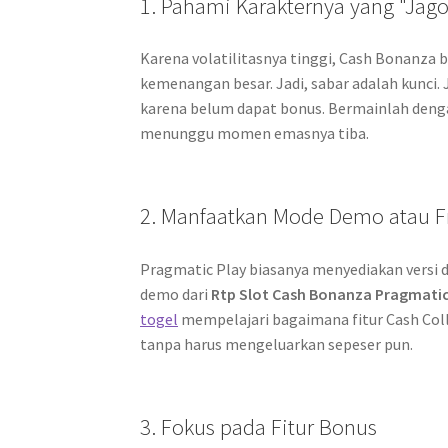
1. Pahami Karakternya yang "Jago 
Karena volatilitasnya tinggi, Cash Bonanza 
kemenangan besar. Jadi, sabar adalah kunci
karena belum dapat bonus. Bermainlah denga
menunggu momen emasnya tiba.
2. Manfaatkan Mode Demo atau F
Pragmatic Play biasanya menyediakan versi d
demo dari
Rtp Slot Cash Bonanza Pragmatic
togel
mempelajari bagaimana fitur Cash Colle
tanpa harus mengeluarkan sepeser pun.
3. Fokus pada Fitur Bonus