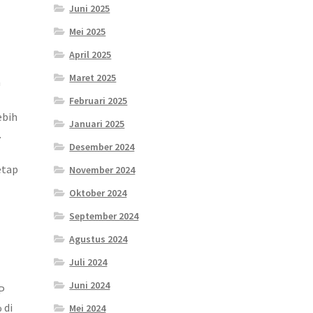
Juni 2025
Mei 2025
April 2025
Maret 2025
a
Februari 2025
ebih
Januari 2025
.
Desember 2024
etap
November 2024
Oktober 2024
September 2024
Agustus 2024
Juli 2024
Juni 2024
P
 di
Mei 2024