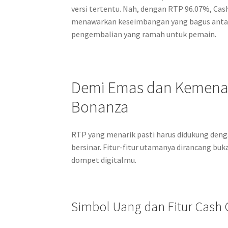
versi tertentu. Nah, dengan RTP 96.07%, Cash
menawarkan keseimbangan yang bagus antara 
pengembalian yang ramah untuk pemain.
Demi Emas dan Kemenang
Bonanza
RTP yang menarik pasti harus didukung deng
bersinar. Fitur-fitur utamanya dirancang bu
dompet digitalmu.
Simbol Uang dan Fitur Cash 