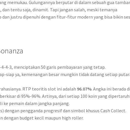
ra yang memukau. Gulungannya berputar di dalam sebuah gua tamba
dan tentu saja, dinamit. Tapi jangan salah, meski temanya
dan justru dipenuhi dengan fitur-fitur modern yang bisa bikin ses
 Bonanza
4-4-3, menciptakan 50 garis pembayaran yang tetap.
Siap-siap ya, kemenangan besar mungkin tidak datang setiap putar
ahasianya. RTP teoritis slot ini adalah
96.07%
. Angka ini berada d
 berkisar di 95%-96%. Artinya, dari setiap 100 koin yang dipertaru
ali ke pemain dalam jangka panjang.
is) dengan pengganda progresif dan simbol khusus Cash Collect.
n dengan budget kecil maupun high roller.