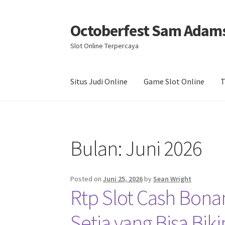
Octoberfest Sam Adam
Skip
Skip
to
to
Slot Online Terpercaya
navigation
content
Situs Judi Online
Game Slot Online
T
Beranda
About us
Contact us
Privacy Policy
Bulan:
Juni 2026
Posted on
Juni 25, 2026
by
Sean Wright
Rtp Slot Cash Bona
Setia yang Bisa Bi