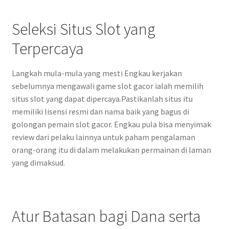
Seleksi Situs Slot yang
Terpercaya
Langkah mula-mula yang mesti Engkau kerjakan
sebelumnya mengawali game slot gacor ialah memilih
situs slot yang dapat dipercaya.Pastikanlah situs itu
memiliki lisensi resmi dan nama baik yang bagus di
golongan pemain slot gacor. Engkau pula bisa menyimak
review dari pelaku lainnya untuk paham pengalaman
orang-orang itu di dalam melakukan permainan di laman
yang dimaksud.
Atur Batasan bagi Dana serta