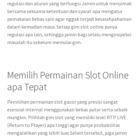
regulasi dan aturan yang berfungsi.Jamin untuk menyimak
bersama seksama ketentuan dan syarat apa mengatur
pemakaian bebas spin agar nggak terjadi kesalahpahaman
dalam kemudian masa. Setiap gim slot online punya
regulasi apa lain, sehingga jamin bagi selalu menginspeksi
masalah itu sebelum memulai gim.
Memilih Permainan Slot Online
apa Tepat
Pemilihan permainan slot gacor yang presisi sangat
esensial internal menggunakan bebas putar serta sebaik
mungkin. Pilihlah gim slot yang memiliki level RTP LIVE
(Return to Player) apa tinggi agar punya probabilitas
mengalahkan yang lebih luas.Selain tersebut, juga jamin