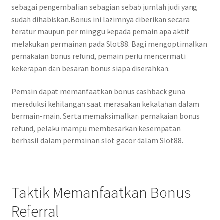
sebagai pengembalian sebagian sebab jumlah judi yang
sudah dihabiskan.Bonus ini lazimnya diberikan secara
teratur maupun per minggu kepada pemain apa aktif
melakukan permainan pada Slot88. Bagi mengoptimalkan
pemakaian bonus refund, pemain perlu mencermati
kekerapan dan besaran bonus siapa diserahkan.
Pemain dapat memanfaatkan bonus cashback guna
mereduksi kehilangan saat merasakan kekalahan dalam
bermain-main. Serta memaksimalkan pemakaian bonus
refund, pelaku mampu membesarkan kesempatan
berhasil dalam permainan slot gacor dalam Slot88.
Taktik Memanfaatkan Bonus
Referral