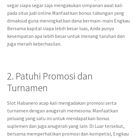
segar siapa segar saja mengakukan simpanan awal kali
pada situs judi online.Manfaatkan bonus tabungan yang
dimaksud guna meningkatkan dana bermain-main Engkau.
Bersama kapital siapa lebih besar luas, Anda punya
kesempatan apa lebih besar untuk menang taruhan dan
juga meraih keberhasilan.
2. Patuhi Promosi dan
Turnamen
Slot Habanero acap kali mengadakan promosi serta
turnamen dengan anugerah memesona. Manfaatkan
peluang yang satu ini untuk mendapatkan bonus
suplemen dan juga anugerah yang lain. Di Luar tersebut,
bersama memperhatikan promosi dan kompetisi, Engkau