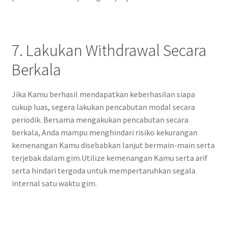
7. Lakukan Withdrawal Secara
Berkala
Jika Kamu berhasil mendapatkan keberhasilan siapa
cukup luas, segera lakukan pencabutan modal secara
periodik. Bersama mengakukan pencabutan secara
berkala, Anda mampu menghindari risiko kekurangan
kemenangan Kamu disebabkan lanjut bermain-main serta
terjebak dalam gim.Utilize kemenangan Kamu serta arif
serta hindari tergoda untuk mempertaruhkan segala
internal satu waktu gim.