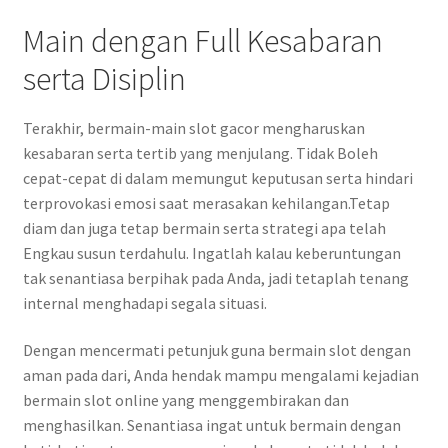
Main dengan Full Kesabaran
serta Disiplin
Terakhir, bermain-main slot gacor mengharuskan
kesabaran serta tertib yang menjulang. Tidak Boleh
cepat-cepat di dalam memungut keputusan serta hindari
terprovokasi emosi saat merasakan kehilangan.Tetap
diam dan juga tetap bermain serta strategi apa telah
Engkau susun terdahulu. Ingatlah kalau keberuntungan
tak senantiasa berpihak pada Anda, jadi tetaplah tenang
internal menghadapi segala situasi.
Dengan mencermati petunjuk guna bermain slot dengan
aman pada dari, Anda hendak mampu mengalami kejadian
bermain slot online yang menggembirakan dan
menghasilkan. Senantiasa ingat untuk bermain dengan