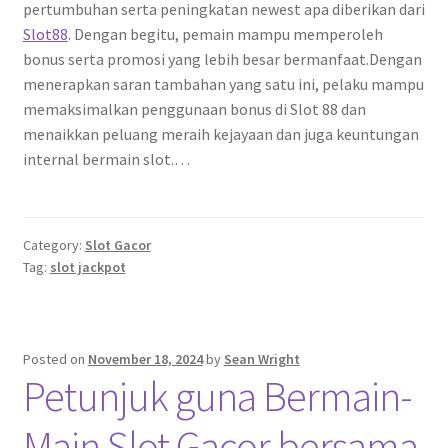
pertumbuhan serta peningkatan newest apa diberikan dari
Slot88
. Dengan begitu, pemain mampu memperoleh
bonus serta promosi yang lebih besar bermanfaat.Dengan
menerapkan saran tambahan yang satu ini, pelaku mampu
memaksimalkan penggunaan bonus di Slot 88 dan
menaikkan peluang meraih kejayaan dan juga keuntungan
internal bermain slot.…
Category:
Slot Gacor
Tag:
slot jackpot
Posted on
November 18, 2024
by
Sean Wright
Petunjuk guna Bermain-
Main Slot Gacor bersama