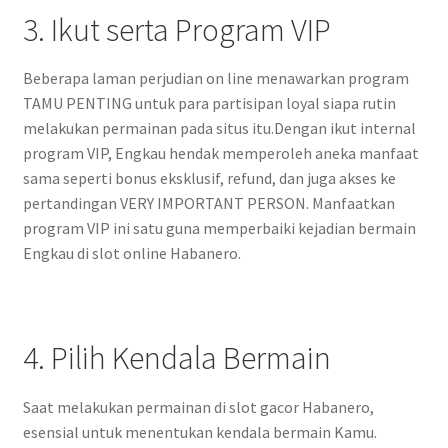
3. Ikut serta Program VIP
Beberapa laman perjudian on line menawarkan program
TAMU PENTING untuk para partisipan loyal siapa rutin
melakukan permainan pada situs itu.Dengan ikut internal
program VIP, Engkau hendak memperoleh aneka manfaat
sama seperti bonus eksklusif, refund, dan juga akses ke
pertandingan VERY IMPORTANT PERSON. Manfaatkan
program VIP ini satu guna memperbaiki kejadian bermain
Engkau di slot online Habanero.
4. Pilih Kendala Bermain
Saat melakukan permainan di slot gacor Habanero,
esensial untuk menentukan kendala bermain Kamu.