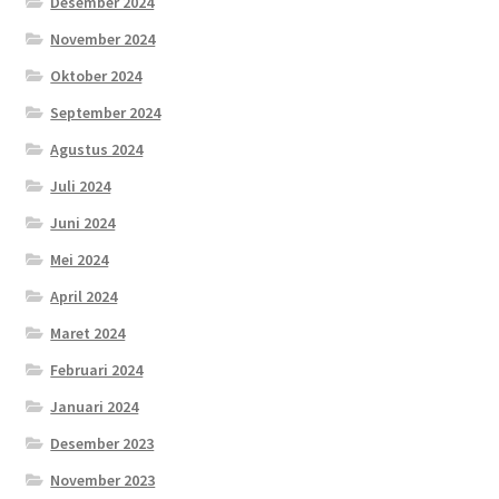
Desember 2024
November 2024
Oktober 2024
September 2024
Agustus 2024
Juli 2024
Juni 2024
Mei 2024
April 2024
Maret 2024
Februari 2024
Januari 2024
Desember 2023
November 2023