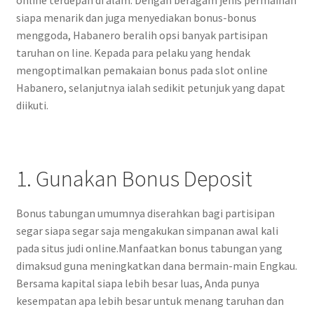
online terdepan di alam. Dengan beragam jenis permainan
siapa menarik dan juga menyediakan bonus-bonus
menggoda, Habanero beralih opsi banyak partisipan
taruhan on line. Kepada para pelaku yang hendak
mengoptimalkan pemakaian bonus pada slot online
Habanero, selanjutnya ialah sedikit petunjuk yang dapat
diikuti.
1. Gunakan Bonus Deposit
Bonus tabungan umumnya diserahkan bagi partisipan
segar siapa segar saja mengakukan simpanan awal kali
pada situs judi online.Manfaatkan bonus tabungan yang
dimaksud guna meningkatkan dana bermain-main Engkau.
Bersama kapital siapa lebih besar luas, Anda punya
kesempatan apa lebih besar untuk menang taruhan dan