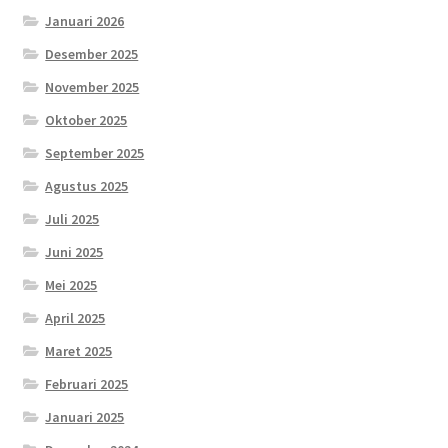
Januari 2026
Desember 2025
November 2025
Oktober 2025
September 2025
Agustus 2025
Juli 2025
Juni 2025
Mei 2025
April 2025
Maret 2025
Februari 2025
Januari 2025