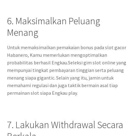
6. Maksimalkan Peluang
Menang
Untuk memaksimalkan pemakaian bonus pada slot gacor
Habanero, Kamu memerlukan mengoptimalkan
probabilitas berhasil Engkau.Seleksi gim slot online yang
mempunyai tingkat pembayaran tinggian serta peluang
menang siapa gigantic. Selain yang itu, jamin untuk
memahami regulasi dan juga taktik bermain asal tiap
permainan slot siapa Engkau play.
7. Lakukan Withdrawal Secara