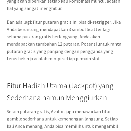
yang akan diberikan setiap kali kombinasi muncul adalah
hal yang sangat menghibur.
Dan ada lagi: fitur putaran gratis ini bisa di-retrigger. Jika
Anda beruntung mendapatkan 3 simbol Scatter lagi
selama putaran gratis berlangsung, Anda akan
mendapatkan tambahan 12 putaran. Potensi untuk rantai
putaran gratis yang panjang dengan pengganda yang
terus bekerja adalah mimpi setiap pemain slot.
Fitur Hadiah Utama (Jackpot) yang
Sederhana namun Menggiurkan
Selain putaran gratis, Avalon juga menawarkan fitur
gamble sederhana untuk kemenangan langsung. Setiap
kali Anda menang, Anda bisa memilih untuk mengambil