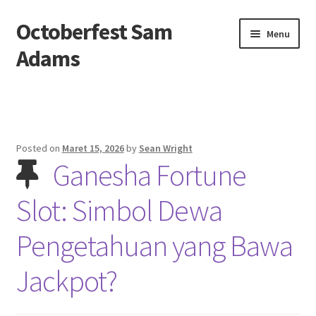
Octoberfest Sam
Skip
Skip
Menu
to
to
Adams
navigation
content
Beranda
About us
Posted on
Maret 15, 2026
by
Sean Wright
Ganesha Fortune
Contact us
Slot: Simbol Dewa
Privacy Policy
Pengetahuan yang Bawa
Jackpot?