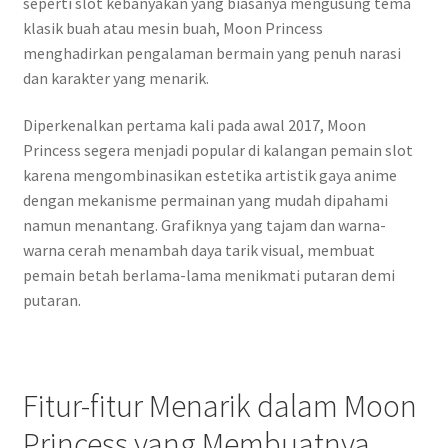
seperti slot kebanyakan yang biasanya mengusung tema
klasik buah atau mesin buah, Moon Princess
menghadirkan pengalaman bermain yang penuh narasi
dan karakter yang menarik.
Diperkenalkan pertama kali pada awal 2017, Moon
Princess segera menjadi popular di kalangan pemain slot
karena mengombinasikan estetika artistik gaya anime
dengan mekanisme permainan yang mudah dipahami
namun menantang. Grafiknya yang tajam dan warna-
warna cerah menambah daya tarik visual, membuat
pemain betah berlama-lama menikmati putaran demi
putaran.
Fitur-fitur Menarik dalam Moon
Princess yang Membuatnya