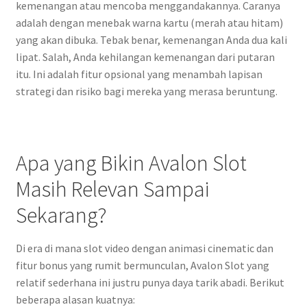
kemenangan atau mencoba menggandakannya. Caranya
adalah dengan menebak warna kartu (merah atau hitam)
yang akan dibuka. Tebak benar, kemenangan Anda dua kali
lipat. Salah, Anda kehilangan kemenangan dari putaran
itu. Ini adalah fitur opsional yang menambah lapisan
strategi dan risiko bagi mereka yang merasa beruntung.
Apa yang Bikin Avalon Slot
Masih Relevan Sampai
Sekarang?
Di era di mana slot video dengan animasi cinematic dan
fitur bonus yang rumit bermunculan, Avalon Slot yang
relatif sederhana ini justru punya daya tarik abadi. Berikut
beberapa alasan kuatnya: