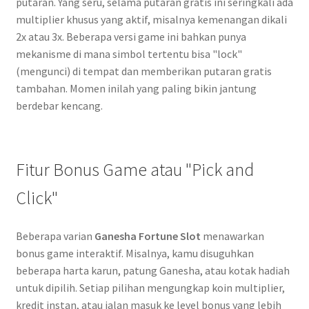
putaran. Yang seru, selama putaran gratis ini seringkali ada
multiplier khusus yang aktif, misalnya kemenangan dikali
2x atau 3x. Beberapa versi game ini bahkan punya
mekanisme di mana simbol tertentu bisa "lock"
(mengunci) di tempat dan memberikan putaran gratis
tambahan. Momen inilah yang paling bikin jantung
berdebar kencang.
Fitur Bonus Game atau "Pick and
Click"
Beberapa varian
Ganesha Fortune Slot
menawarkan
bonus game interaktif. Misalnya, kamu disuguhkan
beberapa harta karun, patung Ganesha, atau kotak hadiah
untuk dipilih. Setiap pilihan mengungkap koin multiplier,
kredit instan, atau jalan masuk ke level bonus yang lebih