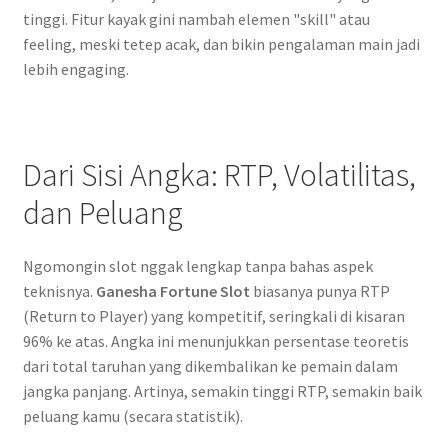
tinggi. Fitur kayak gini nambah elemen "skill" atau
feeling, meski tetep acak, dan bikin pengalaman main jadi
lebih engaging.
Dari Sisi Angka: RTP, Volatilitas,
dan Peluang
Ngomongin slot nggak lengkap tanpa bahas aspek
teknisnya.
Ganesha Fortune Slot
biasanya punya RTP
(Return to Player) yang kompetitif, seringkali di kisaran
96% ke atas. Angka ini menunjukkan persentase teoretis
dari total taruhan yang dikembalikan ke pemain dalam
jangka panjang. Artinya, semakin tinggi RTP, semakin baik
peluang kamu (secara statistik).