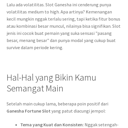
Lalu ada volatilitas. Slot Ganesha ini cenderung punya
volatilitas medium to high. Apa artinya? Kemenangan
kecil mungkin nggak terlalu sering, tapi ketika fitur bonus
atau kombinasi besar muncul, nilainya bisa signifikan. Slot
jenis ini cocok buat pemain yang suka sensasi "pasang
besar, menang besar" dan punya modal yang cukup buat
survive dalam periode kering.
Hal-Hal yang Bikin Kamu
Semangat Main
Setelah main cukup lama, beberapa poin positif dari
Ganesha Fortune Slot
yang patut diacungi jempol:
Tema yang Kuat dan Konsisten:
Nggak setengah-