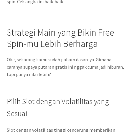
spin. Cek angka ini baik-baik.
Strategi Main yang Bikin Free
Spin-mu Lebih Berharga
Oke, sekarang kamu sudah paham dasarnya. Gimana
caranya supaya putaran gratis ini nggak cuma jadi hiburan,
tapi punya nilai lebih?
Pilih Slot dengan Volatilitas yang
Sesuai
Slot dengan volatilitas tinggi cenderung memberikan