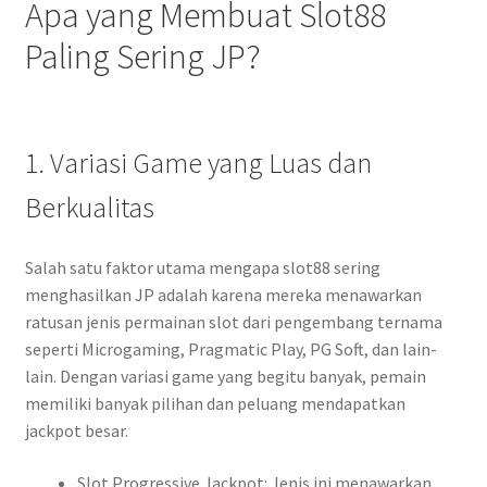
Apa yang Membuat Slot88
Paling Sering JP?
1. Variasi Game yang Luas dan
Berkualitas
Salah satu faktor utama mengapa slot88 sering
menghasilkan JP adalah karena mereka menawarkan
ratusan jenis permainan slot dari pengembang ternama
seperti Microgaming, Pragmatic Play, PG Soft, dan lain-
lain. Dengan variasi game yang begitu banyak, pemain
memiliki banyak pilihan dan peluang mendapatkan
jackpot besar.
Slot Progressive Jackpot: Jenis ini menawarkan