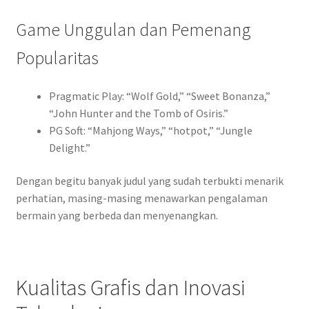
Game Unggulan dan Pemenang
Popularitas
Pragmatic Play: “Wolf Gold,” “Sweet Bonanza,”
“John Hunter and the Tomb of Osiris.”
PG Soft: “Mahjong Ways,” “hotpot,” “Jungle
Delight.”
Dengan begitu banyak judul yang sudah terbukti menarik
perhatian, masing-masing menawarkan pengalaman
bermain yang berbeda dan menyenangkan.
Kualitas Grafis dan Inovasi