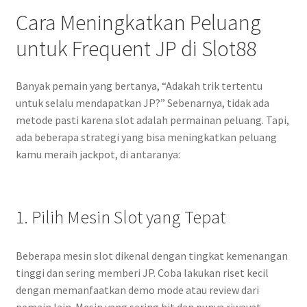
Cara Meningkatkan Peluang
untuk Frequent JP di Slot88
Banyak pemain yang bertanya, “Adakah trik tertentu
untuk selalu mendapatkan JP?” Sebenarnya, tidak ada
metode pasti karena slot adalah permainan peluang. Tapi,
ada beberapa strategi yang bisa meningkatkan peluang
kamu meraih jackpot, di antaranya:
1. Pilih Mesin Slot yang Tepat
Beberapa mesin slot dikenal dengan tingkat kemenangan
tinggi dan sering memberi JP. Coba lakukan riset kecil
dengan memanfaatkan demo mode atau review dari
pemain lain. Mesin yang sering hit dan punya riwayat