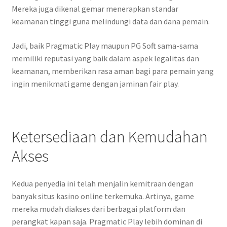
Mereka juga dikenal gemar menerapkan standar
keamanan tinggi guna melindungi data dan dana pemain.
Jadi, baik Pragmatic Play maupun PG Soft sama-sama
memiliki reputasi yang baik dalam aspek legalitas dan
keamanan, memberikan rasa aman bagi para pemain yang
ingin menikmati game dengan jaminan fair play.
Ketersediaan dan Kemudahan
Akses
Kedua penyedia ini telah menjalin kemitraan dengan
banyak situs kasino online terkemuka. Artinya, game
mereka mudah diakses dari berbagai platform dan
perangkat kapan saja. Pragmatic Play lebih dominan di