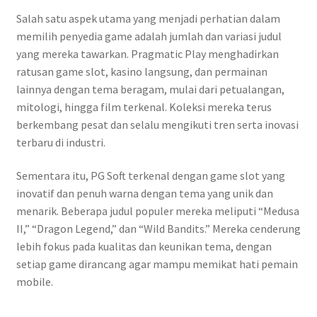
Salah satu aspek utama yang menjadi perhatian dalam
memilih penyedia game adalah jumlah dan variasi judul
yang mereka tawarkan. Pragmatic Play menghadirkan
ratusan game slot, kasino langsung, dan permainan
lainnya dengan tema beragam, mulai dari petualangan,
mitologi, hingga film terkenal. Koleksi mereka terus
berkembang pesat dan selalu mengikuti tren serta inovasi
terbaru di industri.
Sementara itu, PG Soft terkenal dengan game slot yang
inovatif dan penuh warna dengan tema yang unik dan
menarik. Beberapa judul populer mereka meliputi “Medusa
II,” “Dragon Legend,” dan “Wild Bandits.” Mereka cenderung
lebih fokus pada kualitas dan keunikan tema, dengan
setiap game dirancang agar mampu memikat hati pemain
mobile.