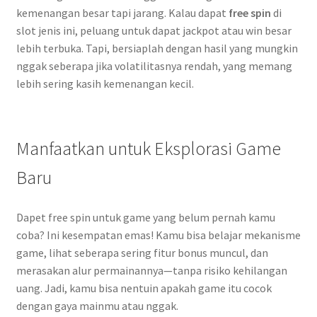
kemenangan besar tapi jarang. Kalau dapat
free spin
di
slot jenis ini, peluang untuk dapat jackpot atau win besar
lebih terbuka. Tapi, bersiaplah dengan hasil yang mungkin
nggak seberapa jika volatilitasnya rendah, yang memang
lebih sering kasih kemenangan kecil.
Manfaatkan untuk Eksplorasi Game
Baru
Dapet free spin untuk game yang belum pernah kamu
coba? Ini kesempatan emas! Kamu bisa belajar mekanisme
game, lihat seberapa sering fitur bonus muncul, dan
merasakan alur permainannya—tanpa risiko kehilangan
uang. Jadi, kamu bisa nentuin apakah game itu cocok
dengan gaya mainmu atau nggak.