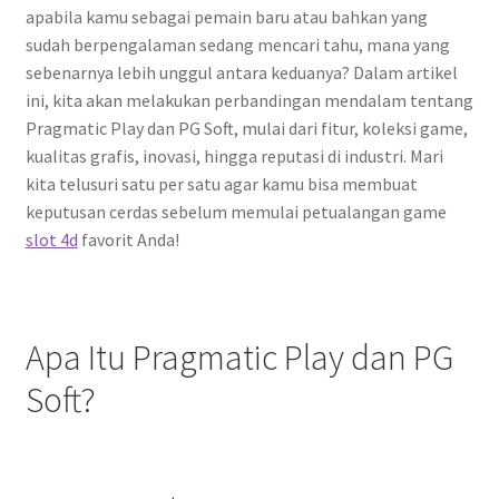
apabila kamu sebagai pemain baru atau bahkan yang
sudah berpengalaman sedang mencari tahu, mana yang
sebenarnya lebih unggul antara keduanya? Dalam artikel
ini, kita akan melakukan perbandingan mendalam tentang
Pragmatic Play dan PG Soft, mulai dari fitur, koleksi game,
kualitas grafis, inovasi, hingga reputasi di industri. Mari
kita telusuri satu per satu agar kamu bisa membuat
keputusan cerdas sebelum memulai petualangan game
slot 4d
favorit Anda!
Apa Itu Pragmatic Play dan PG
Soft?