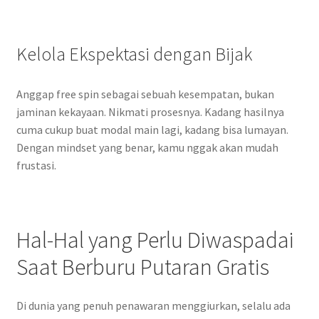
Kelola Ekspektasi dengan Bijak
Anggap free spin sebagai sebuah kesempatan, bukan
jaminan kekayaan. Nikmati prosesnya. Kadang hasilnya
cuma cukup buat modal main lagi, kadang bisa lumayan.
Dengan mindset yang benar, kamu nggak akan mudah
frustasi.
Hal-Hal yang Perlu Diwaspadai
Saat Berburu Putaran Gratis
Di dunia yang penuh penawaran menggiurkan, selalu ada