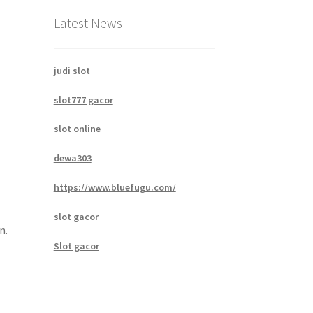
Latest News
judi slot
slot777 gacor
slot online
dewa303
https://www.bluefugu.com/
slot gacor
n.
Slot gacor