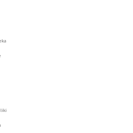
eka
e
iki
n