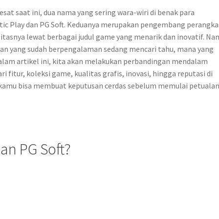
sat saat ini, dua nama yang sering wara-wiri di benak para
tic Play dan PG Soft. Keduanya merupakan pengembang perangka
tasnya lewat berbagai judul game yang menarik dan inovatif. Na
kan yang sudah berpengalaman sedang mencari tahu, mana yang
alam artikel ini, kita akan melakukan perbandingan mendalam
 fitur, koleksi game, kualitas grafis, inovasi, hingga reputasi di
agar kamu bisa membuat keputusan cerdas sebelum memulai petuala
dan PG Soft?