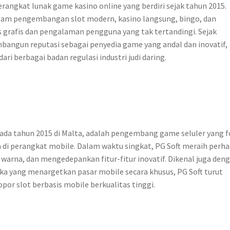
erangkat lunak game kasino online yang berdiri sejak tahun 2015.
dalam pengembangan slot modern, kasino langsung, bingo, dan
grafis dan pengalaman pengguna yang tak tertandingi. Sejak
bangun reputasi sebagai penyedia game yang andal dan inovatif,
ari berbagai badan regulasi industri judi daring.
 pada tahun 2015 di Malta, adalah pengembang game seluler yang 
 di perangkat mobile. Dalam waktu singkat, PG Soft meraih perha
warna, dan mengedepankan fitur-fitur inovatif. Dikenal juga den
ka yang menargetkan pasar mobile secara khusus, PG Soft turut
por slot berbasis mobile berkualitas tinggi.