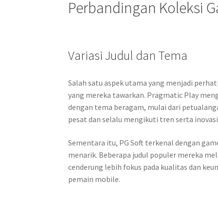
Perbandingan Koleksi 
Variasi Judul dan Tema
Salah satu aspek utama yang menjadi perhati
yang mereka tawarkan. Pragmatic Play mengh
dengan tema beragam, mulai dari petualanga
pesat dan selalu mengikuti tren serta inovasi 
Sementara itu, PG Soft terkenal dengan gam
menarik. Beberapa judul populer mereka meli
cenderung lebih fokus pada kualitas dan ke
pemain mobile.