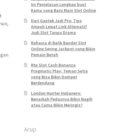
Ini Penjelasan Lengkap buat
Kamu yang Baru Main Slot Online
t
Dari Gaptek Jadi Pro: Tips
mun,
Ampuh Lewat Link Alternatif
Judi Slot Tanpa Drama
Rahasia di Balik Bandar Slot
Online Sering Jackpot yang Bikin
ngan
Pemain Betah
Rtp Slot Cash Bonanza
Pragmatic Play: Teman Setia
yang Bisa Bikin Dompet
Berdendang
London Hunter Habanero:
Benarkah Pedasnya Bikin Nagih
atau Cuma Bikin Meringis?
Arsip