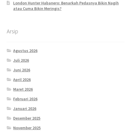
London Hunter Habanero: Benarkah Pedasnya Bikin Nagih
atau Cuma Bikin Meringis?
Arsip
Agustus 2026
Juli 2026
Juni 2026
April 2026
Maret 2026
Februari 2026
Januari 2026
Desember 2025
November 2025