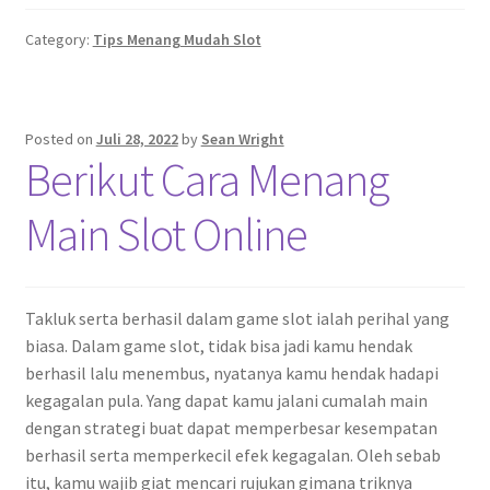
Category:
Tips Menang Mudah Slot
Posted on
Juli 28, 2022
by
Sean Wright
Berikut Cara Menang
Main Slot Online
Takluk serta berhasil dalam game slot ialah perihal yang
biasa. Dalam game slot, tidak bisa jadi kamu hendak
berhasil lalu menembus, nyatanya kamu hendak hadapi
kegagalan pula. Yang dapat kamu jalani cumalah main
dengan strategi buat dapat memperbesar kesempatan
berhasil serta memperkecil efek kegagalan. Oleh sebab
itu, kamu wajib giat mencari rujukan gimana triknya