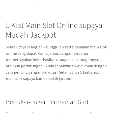
5 Kiat Main Slot Online supaya
Mudah Jackpot
Selanjutnya sebagian keunggulan serta panduan main slot
online yang dapat Kamu jalani. Janganlah cuma
memercayakan keberhasilan ataupun kekurangannya,
ataupun perhitungan– Anda senantiasa wajib main dengan
cara penting dengan kalkulasi. Selanjutnya 5 kiat ampuh
main slot supaya kamu mudah jackpot:
Bertukar- tukar Permainan Slot