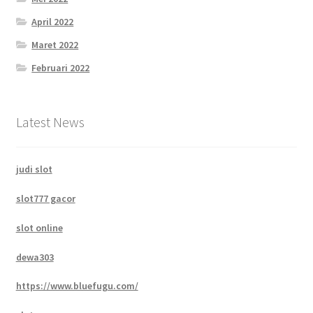
April 2022
Maret 2022
Februari 2022
Latest News
judi slot
slot777 gacor
slot online
dewa303
https://www.bluefugu.com/