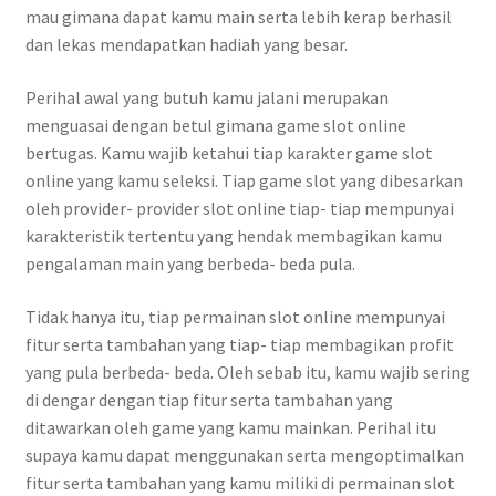
mau gimana dapat kamu main serta lebih kerap berhasil
dan lekas mendapatkan hadiah yang besar.
Perihal awal yang butuh kamu jalani merupakan
menguasai dengan betul gimana game slot online
bertugas. Kamu wajib ketahui tiap karakter game slot
online yang kamu seleksi. Tiap game slot yang dibesarkan
oleh provider- provider slot online tiap- tiap mempunyai
karakteristik tertentu yang hendak membagikan kamu
pengalaman main yang berbeda- beda pula.
Tidak hanya itu, tiap permainan slot online mempunyai
fitur serta tambahan yang tiap- tiap membagikan profit
yang pula berbeda- beda. Oleh sebab itu, kamu wajib sering
di dengar dengan tiap fitur serta tambahan yang
ditawarkan oleh game yang kamu mainkan. Perihal itu
supaya kamu dapat menggunakan serta mengoptimalkan
fitur serta tambahan yang kamu miliki di permainan slot