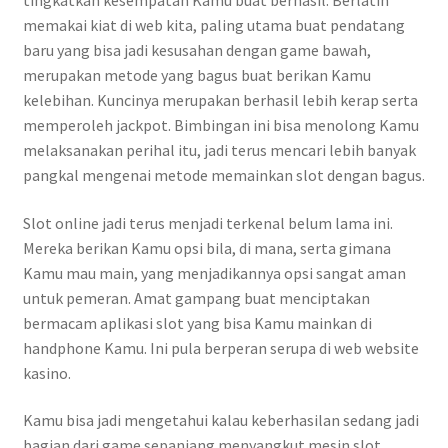
tingkatkan kesempatan Kamu buat berhasil. Berlatih
memakai kiat di web kita, paling utama buat pendatang
baru yang bisa jadi kesusahan dengan game bawah,
merupakan metode yang bagus buat berikan Kamu
kelebihan. Kuncinya merupakan berhasil lebih kerap serta
memperoleh jackpot. Bimbingan ini bisa menolong Kamu
melaksanakan perihal itu, jadi terus mencari lebih banyak
pangkal mengenai metode memainkan slot dengan bagus.
Slot online jadi terus menjadi terkenal belum lama ini.
Mereka berikan Kamu opsi bila, di mana, serta gimana
Kamu mau main, yang menjadikannya opsi sangat aman
untuk pemeran. Amat gampang buat menciptakan
bermacam aplikasi slot yang bisa Kamu mainkan di
handphone Kamu. Ini pula berperan serupa di web website
kasino.
Kamu bisa jadi mengetahui kalau keberhasilan sedang jadi
bagian dari game sepanjang menyangkut mesin slot.