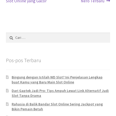
post:
post:
Slot Online yang Gacor
Nero Terbaru
pos
Cari
untuk:
Pos-pos Terbaru
Bingung dengan Istilah WD Slot? Ini Penjelasan Lengkap
buat Kamu yang Baru Main Slot Online
Dari Gaptek Jadi Pro: Tips Ampuh Lewat Link Alternatif Judi
Slot Tanpa Drama
Rahasia di Balik Bandar Slot Online Sering Jackpot yang
Bikin Pemain Betah