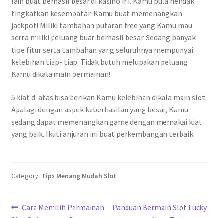
lain buat berhasil besar di kasino ini. Kamu pula hendak
tingkatkan kesempatan Kamu buat memenangkan
jackpot! Miliki tambahan putaran free yang Kamu mau
serta miliki peluang buat berhasil besar. Sedang banyak
tipe fitur serta tambahan yang seluruhnya mempunyai
kelebihan tiap- tiap. Tidak butuh melupakan peluang
Kamu dikala main permainan!
5 kiat di atas bisa berikan Kamu kelebihan dikala main slot.
Apalagi dengan aspek keberhasilan yang besar, Kamu
sedang dapat memenangkan game dengan memakai kiat
yang baik. Ikuti anjuran ini buat perkembangan terbaik.
Category:
Tips Menang Mudah Slot
Navigasi
Previous
Next
Cara Memilih Permainan
Panduan Bermain Slot Lucky