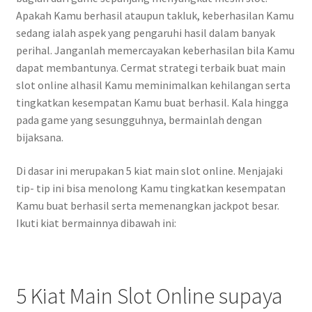
Apakah Kamu berhasil ataupun takluk, keberhasilan Kamu
sedang ialah aspek yang pengaruhi hasil dalam banyak
perihal. Janganlah memercayakan keberhasilan bila Kamu
dapat membantunya. Cermat strategi terbaik buat main
slot online alhasil Kamu meminimalkan kehilangan serta
tingkatkan kesempatan Kamu buat berhasil. Kala hingga
pada game yang sesungguhnya, bermainlah dengan
bijaksana.
Di dasar ini merupakan 5 kiat main slot online. Menjajaki
tip- tip ini bisa menolong Kamu tingkatkan kesempatan
Kamu buat berhasil serta memenangkan jackpot besar.
Ikuti kiat bermainnya dibawah ini:
5 Kiat Main Slot Online supaya