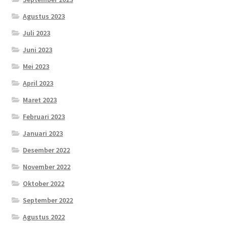
Agustus 2023
Juli 2023
Juni 2023
Mei 2023
April 2023
Maret 2023
Februari 2023
Januari 2023
Desember 2022
November 2022
Oktober 2022
September 2022
Agustus 2022