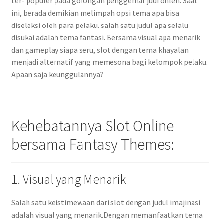
ter- populer pada golongan penggemar judi onlen. Saat
ini, berada demikian melimpah opsi tema apa bisa
diseleksi oleh para pelaku. salah satu judul apa selalu
disukai adalah tema fantasi. Bersama visual apa menarik
dan gameplay siapa seru, slot dengan tema khayalan
menjadi alternatif yang memesona bagi kelompok pelaku.
Apaan saja keunggulannya?
Kehebatannya Slot Online
bersama Fantasy Themes:
1. Visual yang Menarik
Salah satu keistimewaan dari slot dengan judul imajinasi
adalah visual yang menarik.Dengan memanfaatkan tema