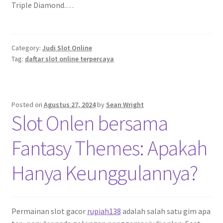
Triple Diamond.…
Category:
Judi Slot Online
Tag:
daftar slot online terpercaya
Posted on
Agustus 27, 2024
by
Sean Wright
Slot Onlen bersama
Fantasy Themes: Apakah
Hanya Keunggulannya?
Permainan slot gacor
rupiah138
adalah salah satu gim apa