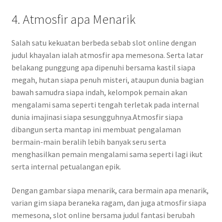
4. Atmosfir apa Menarik
Salah satu kekuatan berbeda sebab slot online dengan
judul khayalan ialah atmosfir apa memesona. Serta latar
belakang punggung apa dipenuhi bersama kastil siapa
megah, hutan siapa penuh misteri, ataupun dunia bagian
bawah samudra siapa indah, kelompok pemain akan
mengalami sama seperti tengah terletak pada internal
dunia imajinasi siapa sesungguhnya.Atmosfir siapa
dibangun serta mantap ini membuat pengalaman
bermain-main beralih lebih banyak seru serta
menghasilkan pemain mengalami sama seperti lagi ikut
serta internal petualangan epik.
Dengan gambar siapa menarik, cara bermain apa menarik,
varian gim siapa beraneka ragam, dan juga atmosfir siapa
memesona, slot online bersama judul fantasi berubah