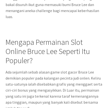
bakal disuruh ikut guna memasuki bumi Bruce Lee dan
menangani aneka challenge bagi mencapai keberhasilan
luas.
Mengapa Permainan Slot
Online Bruce Lee Seperti Itu
Populer?
Ada sejumlah sebab alasan game slot gacor Bruce Lee
demikian populer pada kalangan pecinta judi onlen. Keliru
satu-satunya ialah disebabkan grafis yang menggaet serta
ciri-ciri bonus yang mengasyikkan. Di Luar itu, permainan
yang satu ini juga terkenal karena taraf kemenangannya
apa tinggian, maupun yang banyak kali disebut bersama