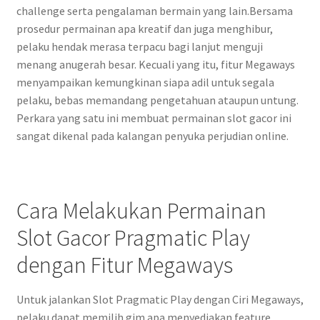
challenge serta pengalaman bermain yang lain.Bersama
prosedur permainan apa kreatif dan juga menghibur,
pelaku hendak merasa terpacu bagi lanjut menguji
menang anugerah besar. Kecuali yang itu, fitur Megaways
menyampaikan kemungkinan siapa adil untuk segala
pelaku, bebas memandang pengetahuan ataupun untung.
Perkara yang satu ini membuat permainan slot gacor ini
sangat dikenal pada kalangan penyuka perjudian online.
Cara Melakukan Permainan
Slot Gacor Pragmatic Play
dengan Fitur Megaways
Untuk jalankan Slot Pragmatic Play dengan Ciri Megaways,
pelaku dapat memilih gim apa menyediakan feature