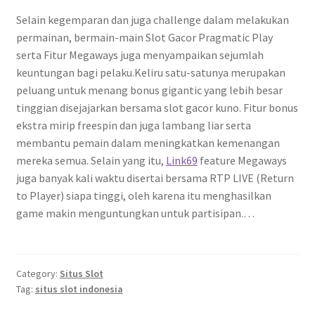
Selain kegemparan dan juga challenge dalam melakukan
permainan, bermain-main Slot Gacor Pragmatic Play
serta Fitur Megaways juga menyampaikan sejumlah
keuntungan bagi pelaku.Keliru satu-satunya merupakan
peluang untuk menang bonus gigantic yang lebih besar
tinggian disejajarkan bersama slot gacor kuno. Fitur bonus
ekstra mirip freespin dan juga lambang liar serta
membantu pemain dalam meningkatkan kemenangan
mereka semua. Selain yang itu,
Link69
feature Megaways
juga banyak kali waktu disertai bersama RTP LIVE (Return
to Player) siapa tinggi, oleh karena itu menghasilkan
game makin menguntungkan untuk partisipan.…
Category:
Situs Slot
Tag:
situs slot indonesia