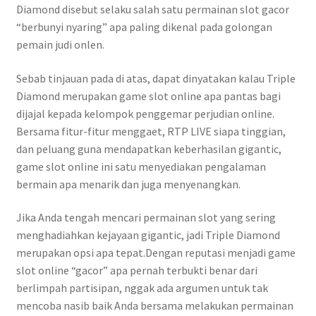
Diamond disebut selaku salah satu permainan slot gacor
“berbunyi nyaring” apa paling dikenal pada golongan
pemain judi onlen.
Sebab tinjauan pada di atas, dapat dinyatakan kalau Triple
Diamond merupakan game slot online apa pantas bagi
dijajal kepada kelompok penggemar perjudian online.
Bersama fitur-fitur menggaet, RTP LIVE siapa tinggian,
dan peluang guna mendapatkan keberhasilan gigantic,
game slot online ini satu menyediakan pengalaman
bermain apa menarik dan juga menyenangkan.
Jika Anda tengah mencari permainan slot yang sering
menghadiahkan kejayaan gigantic, jadi Triple Diamond
merupakan opsi apa tepat.Dengan reputasi menjadi game
slot online “gacor” apa pernah terbukti benar dari
berlimpah partisipan, nggak ada argumen untuk tak
mencoba nasib baik Anda bersama melakukan permainan