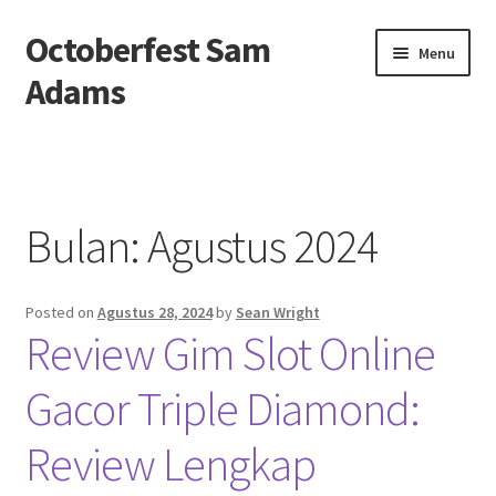
Octoberfest Sam
Skip
Skip
Menu
to
to
Adams
navigation
content
Beranda
About us
Bulan:
Agustus 2024
Contact us
Posted on
Agustus 28, 2024
by
Sean Wright
Privacy Policy
Review Gim Slot Online
Gacor Triple Diamond:
Review Lengkap