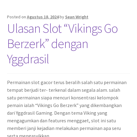
Posted on
Agustus 18, 2024
by
Sean Wright
Ulasan Slot “Vikings Go
Berzerk” dengan
Yggdrasil
Permainan slot gacor terus beralih salah satu permainan
tempat berjudi ter- terkenal dalam segala alam. salah
satu permainan siapa mencuri konsentrasi kelompok
pemain ialah “Vikings Go Berzerk” yang dikembangkan
dari Yggdrasil Gaming. Dengan tema Viking yang
mengagumkan dan features menggaet, slot ini satu
memberi janji kejadian melakukan permainan apa seru
serta mengasyikkan.