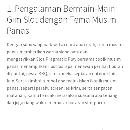
1. Pengalaman Bermain-Main
Gim Slot dengan Tema Musim
Panas
Dengan suhu yang naik serta cuaca apa cerah, tema musim
panas memberikan warna siapa baru dan
mengasyikkan.Slot Pragmatic Play bersama topik musim
panas menampilkan ilustrasi apa menawan perihal liburan
di pantai, pesta BBQ, serta aneka kegiatan outdoor lain-
lain. Serta simbol-simbol apa melukiskan ikonik musim
panas, seperti perahu screen, es krim, serta sengatan
matahari, Kamu hendak merasakan suasana apa tenang
dan juga riang waktu memutar putaran slot gacor.