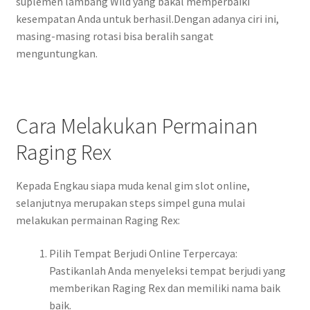
suplemen lambang Wild yang bakal memperbaiki
kesempatan Anda untuk berhasil.Dengan adanya ciri ini,
masing-masing rotasi bisa beralih sangat
menguntungkan.
Cara Melakukan Permainan
Raging Rex
Kepada Engkau siapa muda kenal gim slot online,
selanjutnya merupakan steps simpel guna mulai
melakukan permainan Raging Rex:
Pilih Tempat Berjudi Online Terpercaya:
Pastikanlah Anda menyeleksi tempat berjudi yang
memberikan Raging Rex dan memiliki nama baik
baik.