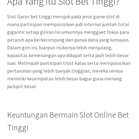
Apa Yang Itu Slot Bet Tinggi?
Slot Gacor bet tinggi merujuk pada jenis game slot di
mana partisipan memposisikan judi internal jumlah total
gigantic setiap giliran.Ini umumnya menggaet fokus para
petaruh apa berkecimpung dan punya dana yang lumayan.
Dalam gim ini, biarpun risikonya lebih menjulang,
kapasitas kemenangan apa didapat serta jauh lebih besar
luas. Melimpah partisipan trust kalau serta memposisikan
pertaruhan yang lebih banyak tinggian, mereka semua
memiliki kesempatan lebih besar bagus guna menang
jackpot besar.
Keuntungan Bermain Slot Online Bet
Tinggi