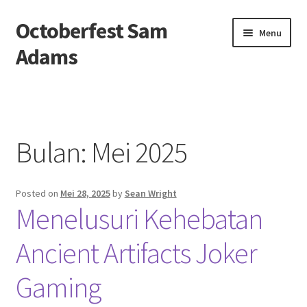
Octoberfest Sam
Skip
Skip
Menu
to
to
Adams
navigation
content
Beranda
About us
Bulan:
Mei 2025
Contact us
Posted on
Mei 28, 2025
by
Sean Wright
Privacy Policy
Menelusuri Kehebatan
Ancient Artifacts Joker
Gaming