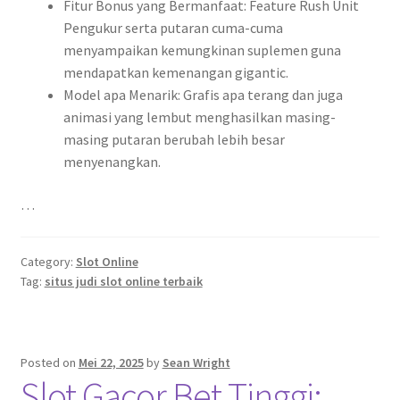
Fitur Bonus yang Bermanfaat: Feature Rush Unit
Pengukur serta putaran cuma-cuma
menyampaikan kemungkinan suplemen guna
mendapatkan kemenangan gigantic.
Model apa Menarik: Grafis apa terang dan juga
animasi yang lembut menghasilkan masing-
masing putaran berubah lebih besar
menyenangkan.
…
Category:
Slot Online
Tag:
situs judi slot online terbaik
Posted on
Mei 22, 2025
by
Sean Wright
Slot Gacor Bet Tinggi: