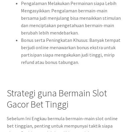
Pengalaman Melakukan Permainan siapa Lebih
Mengasyikkan: Pengalaman bermain-main
bersama judi menjulang bisa menaikkan stimulan
dan menciptakan pengetahuan bermain-main
berubah lebih mendebarkan.
Bonus serta Peningkatan Khusus: Banyak tempat
berjudi online menawarkan bonus ekstra untuk
partisipan siapa mengakukan judi tinggi, mirip
refund atau bonus tabungan.
Strategi guna Bermain Slot
Gacor Bet Tinggi
Sebelum Ini Engkau bermula bermain-main slot online
bet tinggian, penting untuk mempunyai taktik siapa