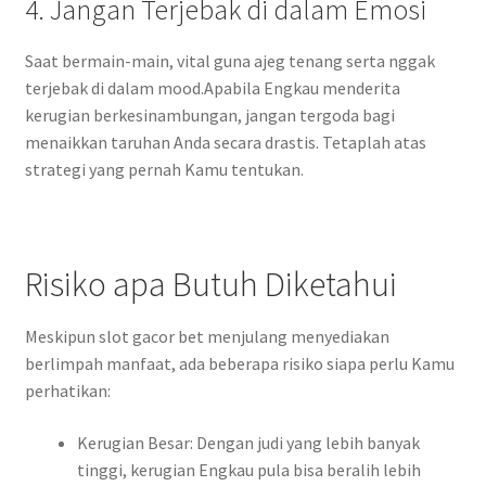
4. Jangan Terjebak di dalam Emosi
Saat bermain-main, vital guna ajeg tenang serta nggak
terjebak di dalam mood.Apabila Engkau menderita
kerugian berkesinambungan, jangan tergoda bagi
menaikkan taruhan Anda secara drastis. Tetaplah atas
strategi yang pernah Kamu tentukan.
Risiko apa Butuh Diketahui
Meskipun slot gacor bet menjulang menyediakan
berlimpah manfaat, ada beberapa risiko siapa perlu Kamu
perhatikan:
Kerugian Besar: Dengan judi yang lebih banyak
tinggi, kerugian Engkau pula bisa beralih lebih