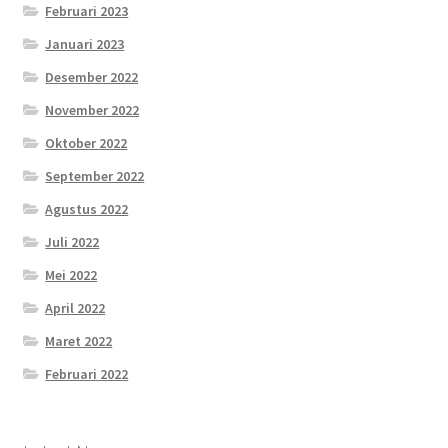
Februari 2023
Januari 2023
Desember 2022
November 2022
Oktober 2022
September 2022
Agustus 2022
Juli 2022
Mei 2022
April 2022
Maret 2022
Februari 2022