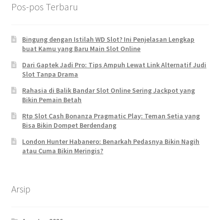
Pos-pos Terbaru
Bingung dengan Istilah WD Slot? Ini Penjelasan Lengkap
buat Kamu yang Baru Main Slot Online
Dari Gaptek Jadi Pro: Tips Ampuh Lewat Link Alternatif Judi
Slot Tanpa Drama
Rahasia di Balik Bandar Slot Online Sering Jackpot yang
Bikin Pemain Betah
Rtp Slot Cash Bonanza Pragmatic Play: Teman Setia yang
Bisa Bikin Dompet Berdendang
London Hunter Habanero: Benarkah Pedasnya Bikin Nagih
atau Cuma Bikin Meringis?
Arsip