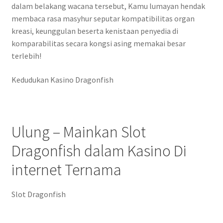
dalam belakang wacana tersebut, Kamu lumayan hendak
membaca rasa masyhur seputar kompatibilitas organ
kreasi, keunggulan beserta kenistaan penyedia di
komparabilitas secara kongsi asing memakai besar
terlebih!
Kedudukan Kasino Dragonfish
Ulung – Mainkan Slot
Dragonfish dalam Kasino Di
internet Ternama
Slot Dragonfish