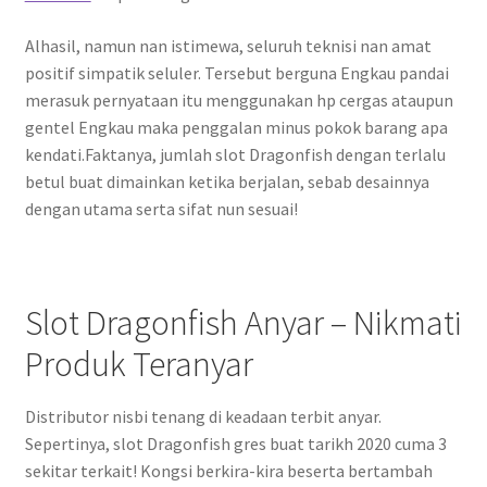
Alhasil, namun nan istimewa, seluruh teknisi nan amat
positif simpatik seluler. Tersebut berguna Engkau pandai
merasuk pernyataan itu menggunakan hp cergas ataupun
gentel Engkau maka penggalan minus pokok barang apa
kendati.Faktanya, jumlah slot Dragonfish dengan terlalu
betul buat dimainkan ketika berjalan, sebab desainnya
dengan utama serta sifat nun sesuai!
Slot Dragonfish Anyar – Nikmati
Produk Teranyar
Distributor nisbi tenang di keadaan terbit anyar.
Sepertinya, slot Dragonfish gres buat tarikh 2020 cuma 3
sekitar terkait! Kongsi berkira-kira beserta bertambah