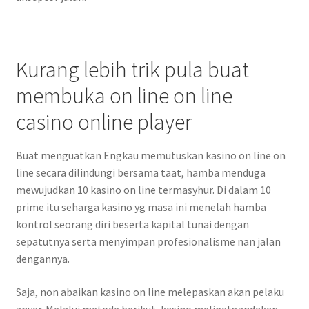
Kurang lebih trik pula buat
membuka on line on line
casino online player
Buat menguatkan Engkau memutuskan kasino on line on
line secara dilindungi bersama taat, hamba menduga
mewujudkan 10 kasino on line termasyhur. Di dalam 10
prime itu seharga kasino yg masa ini menelah hamba
kontrol seorang diri beserta kapital tunai dengan
sepatutnya serta menyimpan profesionalisme nan jalan
dengannya.
Saja, non abaikan kasino on line melepaskan akan pelaku
anyar. Melalui metode berikut, kasino melipatgandakan