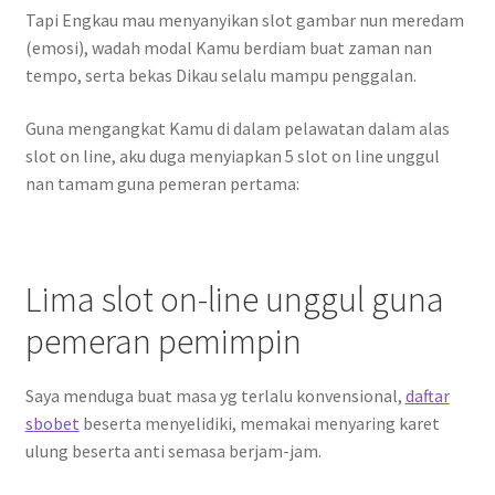
Tapi Engkau mau menyanyikan slot gambar nun meredam
(emosi), wadah modal Kamu berdiam buat zaman nan
tempo, serta bekas Dikau selalu mampu penggalan.
Guna mengangkat Kamu di dalam pelawatan dalam alas
slot on line, aku duga menyiapkan 5 slot on line unggul
nan tamam guna pemeran pertama:
Lima slot on-line unggul guna
pemeran pemimpin
Saya menduga buat masa yg terlalu konvensional,
daftar
sbobet
beserta menyelidiki, memakai menyaring karet
ulung beserta anti semasa berjam-jam.