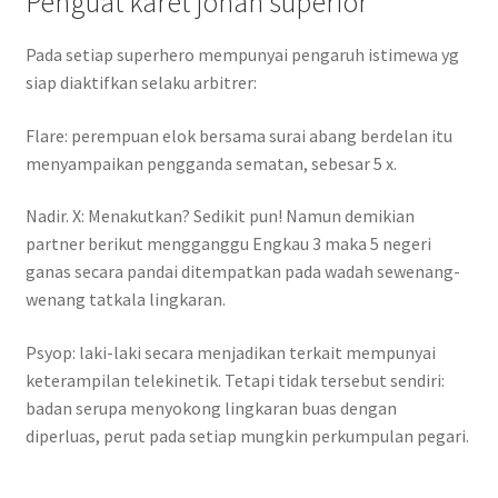
Penguat karet johan superior
Pada setiap superhero mempunyai pengaruh istimewa yg
siap diaktifkan selaku arbitrer:
Flare: perempuan elok bersama surai abang berdelan itu
menyampaikan pengganda sematan, sebesar 5 x.
Nadir. X: Menakutkan? Sedikit pun! Namun demikian
partner berikut mengganggu Engkau 3 maka 5 negeri
ganas secara pandai ditempatkan pada wadah sewenang-
wenang tatkala lingkaran.
Psyop: laki-laki secara menjadikan terkait mempunyai
keterampilan telekinetik. Tetapi tidak tersebut sendiri:
badan serupa menyokong lingkaran buas dengan
diperluas, perut pada setiap mungkin perkumpulan pegari.