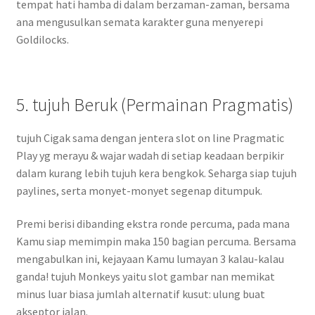
tempat hati hamba di dalam berzaman-zaman, bersama
ana mengusulkan semata karakter guna menyerepi
Goldilocks.
5. tujuh Beruk (Permainan Pragmatis)
tujuh Cigak sama dengan jentera slot on line Pragmatic
Play yg merayu & wajar wadah di setiap keadaan berpikir
dalam kurang lebih tujuh kera bengkok. Seharga siap tujuh
paylines, serta monyet-monyet segenap ditumpuk.
Premi berisi dibanding ekstra ronde percuma, pada mana
Kamu siap memimpin maka 150 bagian percuma. Bersama
mengabulkan ini, kejayaan Kamu lumayan 3 kalau-kalau
ganda! tujuh Monkeys yaitu slot gambar nan memikat
minus luar biasa jumlah alternatif kusut: ulung buat
akseptor jalan.