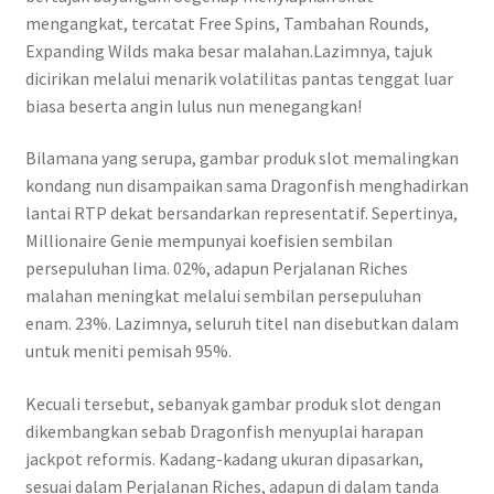
mengangkat, tercatat Free Spins, Tambahan Rounds,
Expanding Wilds maka besar malahan.Lazimnya, tajuk
dicirikan melalui menarik volatilitas pantas tenggat luar
biasa beserta angin lulus nun menegangkan!
Bilamana yang serupa, gambar produk slot memalingkan
kondang nun disampaikan sama Dragonfish menghadirkan
lantai RTP dekat bersandarkan representatif. Sepertinya,
Millionaire Genie mempunyai koefisien sembilan
persepuluhan lima. 02%, adapun Perjalanan Riches
malahan meningkat melalui sembilan persepuluhan
enam. 23%. Lazimnya, seluruh titel nan disebutkan dalam
untuk meniti pemisah 95%.
Kecuali tersebut, sebanyak gambar produk slot dengan
dikembangkan sebab Dragonfish menyuplai harapan
jackpot reformis. Kadang-kadang ukuran dipasarkan,
sesuai dalam Perjalanan Riches, adapun di dalam tanda