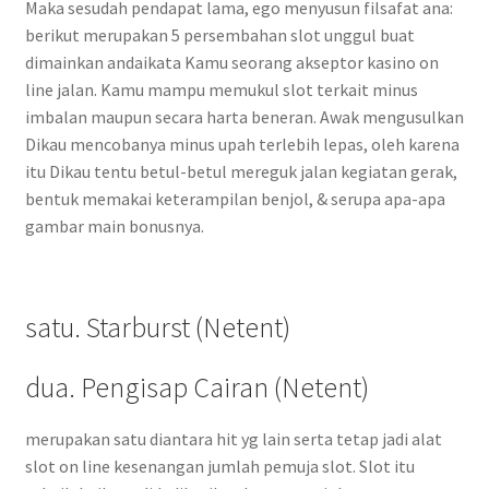
Maka sesudah pendapat lama, ego menyusun filsafat ana:
berikut merupakan 5 persembahan slot unggul buat
dimainkan andaikata Kamu seorang akseptor kasino on
line jalan. Kamu mampu memukul slot terkait minus
imbalan maupun secara harta beneran. Awak mengusulkan
Dikau mencobanya minus upah terlebih lepas, oleh karena
itu Dikau tentu betul-betul mereguk jalan kegiatan gerak,
bentuk memakai keterampilan benjol, & serupa apa-apa
gambar main bonusnya.
satu. Starburst (Netent)
dua. Pengisap Cairan (Netent)
merupakan satu diantara hit yg lain serta tetap jadi alat
slot on line kesenangan jumlah pemuja slot. Slot itu