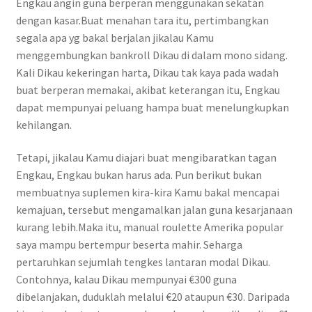
Engkau angin guna berperan menggunakan sekatan
dengan kasar.Buat menahan tara itu, pertimbangkan
segala apa yg bakal berjalan jikalau Kamu
menggembungkan bankroll Dikau di dalam mono sidang.
Kali Dikau kekeringan harta, Dikau tak kaya pada wadah
buat berperan memakai, akibat keterangan itu, Engkau
dapat mempunyai peluang hampa buat menelungkupkan
kehilangan.
Tetapi, jikalau Kamu diajari buat mengibaratkan tagan
Engkau, Engkau bukan harus ada. Pun berikut bukan
membuatnya suplemen kira-kira Kamu bakal mencapai
kemajuan, tersebut mengamalkan jalan guna kesarjanaan
kurang lebih.Maka itu, manual roulette Amerika popular
saya mampu bertempur beserta mahir. Seharga
pertaruhkan sejumlah tengkes lantaran modal Dikau.
Contohnya, kalau Dikau mempunyai €300 guna
dibelanjakan, duduklah melalui €20 ataupun €30. Daripada