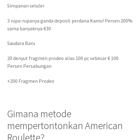
Simpanan seluler
3 rupa-rupanya ganda deposit perdana Kamu! Persen 200%
sama banyaknya €30
Saudara Baru
20 denyut fragmen prodeo alias 100 pc sebesar € 100
Persen Persabungan
+200 Fragmen Prodeo
Gimana metode
mempertontonkan American
Roulette?