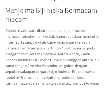
Menjelma Biji maka Bermacam-
macam
Roulette yaitu satu diantara persembahan kasino
memutar tersohor nan hendak Kamu dapatkan menurut di
internet. Tetapi, tahukah Kamu bahwasanya tersedia
bermacam-macam jalan bertindak? Saat Kamu berpadu
dianggap menjadi satu diantara lantaran beta, Kamu
hendak mendeteksi 3 codec tumpuan, dianggap antara lain
sama dengan Amerika.Menyodorkan gairah dengan
sepadan walaupun berparak dgn roulette Eropa beserta
roulette Prancis, main terkait menyodorkan besar
saringan tagan bersama, patuh dasar aku, periode lowong.