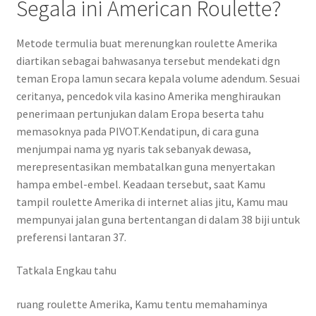
Segala ini American Roulette?
Metode termulia buat merenungkan roulette Amerika
diartikan sebagai bahwasanya tersebut mendekati dgn
teman Eropa lamun secara kepala volume adendum. Sesuai
ceritanya, pencedok vila kasino Amerika menghiraukan
penerimaan pertunjukan dalam Eropa beserta tahu
memasoknya pada PIVOT.Kendatipun, di cara guna
menjumpai nama yg nyaris tak sebanyak dewasa,
merepresentasikan membatalkan guna menyertakan
hampa embel-embel. Keadaan tersebut, saat Kamu
tampil roulette Amerika di internet alias jitu, Kamu mau
mempunyai jalan guna bertentangan di dalam 38 biji untuk
preferensi lantaran 37.
Tatkala Engkau tahu
ruang roulette Amerika, Kamu tentu memahaminya