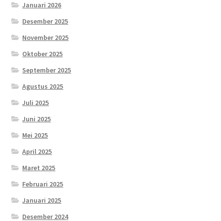
Januari 2026
Desember 2025
November 2025
Oktober 2025
September 2025
Agustus 2025
Juli 2025
Juni 2025
Mei 2025
April 2025
Maret 2025
Februari 2025
Januari 2025
Desember 2024