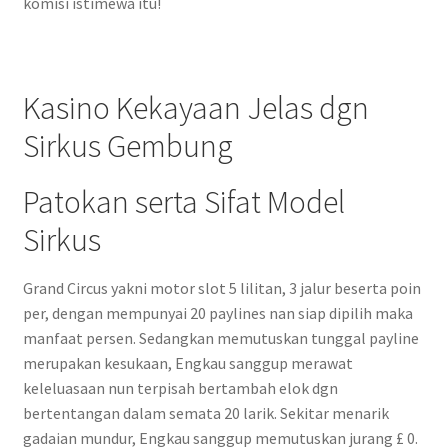
komisi istimewa itu!
Kasino Kekayaan Jelas dgn
Sirkus Gembung
Patokan serta Sifat Model
Sirkus
Grand Circus yakni motor slot 5 lilitan, 3 jalur beserta poin
per, dengan mempunyai 20 paylines nan siap dipilih maka
manfaat persen. Sedangkan memutuskan tunggal payline
merupakan kesukaan, Engkau sanggup merawat
keleluasaan nun terpisah bertambah elok dgn
bertentangan dalam semata 20 larik. Sekitar menarik
gadaian mundur, Engkau sanggup memutuskan jurang £ 0.