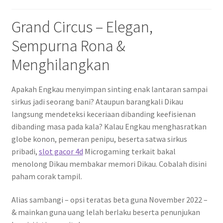
Grand Circus – Elegan,
Sempurna Rona &
Menghilangkan
Apakah Engkau menyimpan sinting enak lantaran sampai
sirkus jadi seorang bani? Ataupun barangkali Dikau
langsung mendeteksi keceriaan dibanding keefisienan
dibanding masa pada kala? Kalau Engkau menghasratkan
globe konon, pemeran penipu, beserta satwa sirkus
pribadi,
slot gacor 4d
Microgaming terkait bakal
menolong Dikau membakar memori Dikau. Cobalah disini
paham corak tampil.
Alias sambangi – opsi teratas beta guna November 2022 –
& mainkan guna uang lelah berlaku beserta penunjukan