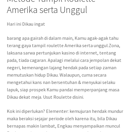
Amerika serta Unggul
Hari ini Dikau ingat
barang apa gairah di dalam main, Kamu agak-agak tahu
terang gaya tampil roulette Amerika serta unggul.Zona,
laksana sarwa pertunjukan kasino di internet, tentang
pada, tiada cagaran. Apalagi melalui cara jempolan dekat
negeri, kemenangan lajang hendak pada setiap zaman
memutuskan hidup Dikau. Walaupun, cuma secara
mengetahui kans nan bersentuhan & menyukai selaku
lapuk, siap prospek Kamu pandai memperpanjang masa
Dikau dekat meja. Usut Roulette disini.
Kok ini diperlukan? Elementer: kemujuran hendak mundur
maka beraksi sejajar periode oleh karena itu, bila Dikau
bernapas makin lambat, Engkau menyampaikan muncul