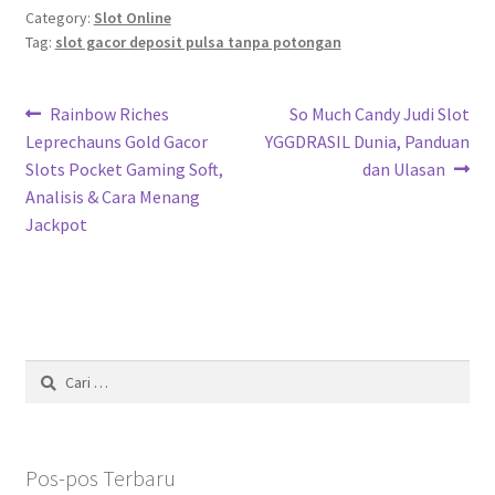
Category:
Slot Online
Tag:
slot gacor deposit pulsa tanpa potongan
Navigasi
Previous
Next
Rainbow Riches
So Much Candy Judi Slot
post:
post:
Leprechauns Gold Gacor
YGGDRASIL Dunia, Panduan
pos
Slots Pocket Gaming Soft,
dan Ulasan
Analisis & Cara Menang
Jackpot
Cari
untuk:
Pos-pos Terbaru