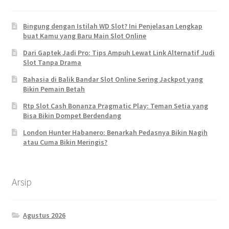
Bingung dengan Istilah WD Slot? Ini Penjelasan Lengkap
buat Kamu yang Baru Main Slot Online
Dari Gaptek Jadi Pro: Tips Ampuh Lewat Link Alternatif Judi
Slot Tanpa Drama
Rahasia di Balik Bandar Slot Online Sering Jackpot yang
Bikin Pemain Betah
Rtp Slot Cash Bonanza Pragmatic Play: Teman Setia yang
Bisa Bikin Dompet Berdendang
London Hunter Habanero: Benarkah Pedasnya Bikin Nagih
atau Cuma Bikin Meringis?
Arsip
Agustus 2026