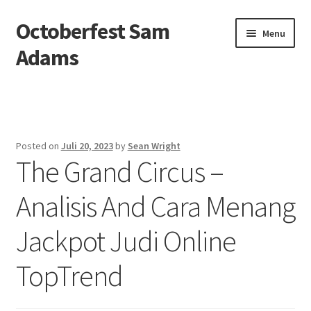
Octoberfest Sam
Skip
Skip
Menu
to
to
Adams
navigation
content
Beranda
About us
Posted on
Juli 20, 2023
by
Sean Wright
The Grand Circus –
Contact us
Analisis And Cara Menang
Privacy Policy
Jackpot Judi Online
TopTrend