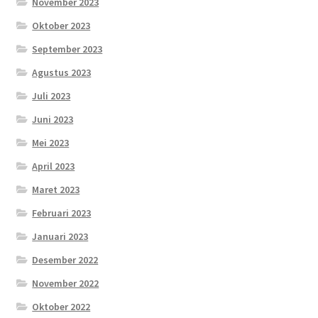
November 2023
Oktober 2023
September 2023
Agustus 2023
Juli 2023
Juni 2023
Mei 2023
April 2023
Maret 2023
Februari 2023
Januari 2023
Desember 2022
November 2022
Oktober 2022