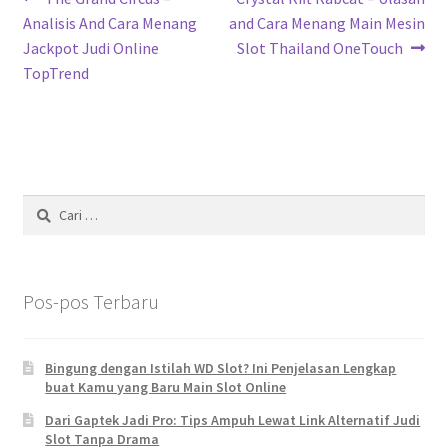
Navigasi
post:
post:
Analisis And Cara Menang
and Cara Menang Main Mesin
pos
Jackpot Judi Online
Slot Thailand OneTouch
TopTrend
Cari
untuk:
Pos-pos Terbaru
Bingung dengan Istilah WD Slot? Ini Penjelasan Lengkap
buat Kamu yang Baru Main Slot Online
Dari Gaptek Jadi Pro: Tips Ampuh Lewat Link Alternatif Judi
Slot Tanpa Drama