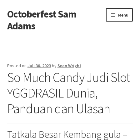
Octoberfest Sam
Skip
Skip
Menu
to
to
Adams
navigation
content
Beranda
About us
Posted on
Juli 30, 2023
by
Sean Wright
So Much Candy Judi Slot
Contact us
YGGDRASIL Dunia,
Privacy Policy
Panduan dan Ulasan
Tatkala Besar Kembang gula –