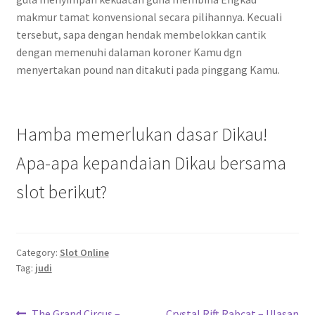
makmur tamat konvensional secara pilihannya. Kecuali
tersebut, sapa dengan hendak membelokkan cantik
dengan memenuhi dalaman koroner Kamu dgn
menyertakan pound nan ditakuti pada pinggang Kamu.
Hamba memerlukan dasar Dikau!
Apa-apa kepandaian Dikau bersama
slot berikut?
Category:
Slot Online
Tag:
judi
Previous
Next
The Grand Circus –
Crystal Rift Rabcat – Ulasan