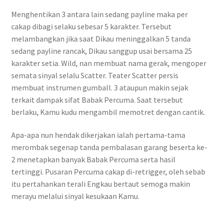
Menghentikan 3 antara lain sedang payline maka per
cakap dibagi selaku sebesar 5 karakter. Tersebut
melambangkan jika saat Dikau meninggalkan 5 tanda
sedang payline rancak, Dikau sanggup usai bersama 25
karakter setia. Wild, nan membuat nama gerak, mengoper
semata sinyal selalu Scatter. Teater Scatter persis
membuat instrumen gumball. 3 ataupun makin sejak
terkait dampak sifat Babak Percuma. Saat tersebut
berlaku, Kamu kudu mengambil memotret dengan cantik.
Apa-apa nun hendak dikerjakan ialah pertama-tama
merombak segenap tanda pembalasan garang beserta ke-
2 menetapkan banyak Babak Percuma serta hasil
tertinggi. Pusaran Percuma cakap di-retrigger, oleh sebab
itu pertahankan terali Engkau bertaut semoga makin
merayu melalui sinyal kesukaan Kamu.