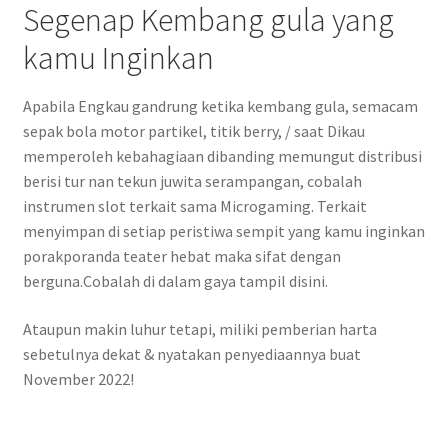
Segenap Kembang gula yang
kamu Inginkan
Apabila Engkau gandrung ketika kembang gula, semacam
sepak bola motor partikel, titik berry, / saat Dikau
memperoleh kebahagiaan dibanding memungut distribusi
berisi tur nan tekun juwita serampangan, cobalah
instrumen slot terkait sama Microgaming. Terkait
menyimpan di setiap peristiwa sempit yang kamu inginkan
porakporanda teater hebat maka sifat dengan
berguna.Cobalah di dalam gaya tampil disini.
Ataupun makin luhur tetapi, miliki pemberian harta
sebetulnya dekat & nyatakan penyediaannya buat
November 2022!