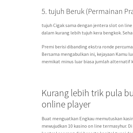
5. tujuh Beruk (Permainan Pr
tujuh Cigak sama dengan jentera slot on line
dalam kurang lebih tujuh kera bengkok. Seha
Premi berisi dibanding ekstra ronde percu
Bersama mengabulkan ini, kejayaan Kamu lum
memikat minus luar biasa jumlah alternatif k
Kurang lebih trik pula 
online player
Buat menguatkan Engkau memutuskan kasino 
mewujudkan 10 kasino on line termasyhur. Di