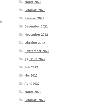
Maret 2023
Februari 2023
Januari 2023
ir
Desember 2022
November 2022
Oktober 2022
September 2022
Agustus 2022
Juli 2022
Mei 2022
April 2022
Maret 2022
a
Februari 2022