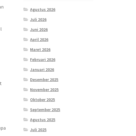
an
Agustus 2026
Juli 2026
l
Juni 2026
April 2026
Maret 2026
Februari 2026
Januari 2026
Desember 2025
t
November 2025
Oktober 2025
September 2025
Agustus 2025
upa
Juli 2025