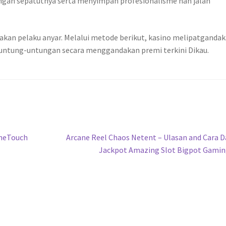
dengan sepatutnya serta menyimpan profesionalisme nan jalan
 akan pelaku anyar. Melalui metode berikut, kasino melipatganda
 untung-untungan secara menggandakan premi terkini Dikau.
Next
OneTouch
Arcane Reel Chaos Netent – Ulasan and Cara 
post:
Jackpot Amazing Slot Bigpot Gami