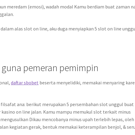
nun meredam (emosi), wadah modal Kamu berdiam buat zaman n
ggalan.
lam alas slot on line, aku duga menyiapkan 5 slot on line unggu
ul guna pemeran pemimpin
onal,
daftar sbobet
beserta menyelidiki, memakai menyaring kare
ilsafat ana: berikut merupakan 5 persembahan slot unggul buat
 kasino on line jalan. Kamu mampu memukul slot terkait minus
 mengusulkan Dikau mencobanya minus upah terlebih lepas, oleh
jalan kegiatan gerak, bentuk memakai keterampilan benjol, & ser