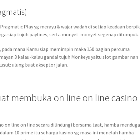
agmatis)
 Pragmatic Play yg merayu & wajar wadah di setiap keadaan berpik
rga siap tujuh paylines, serta monyet-monyet segenap ditumpuk.
ma, pada mana Kamu siap memimpin maka 150 bagian percuma.
ayan 3 kalau-kalau ganda! tujuh Monkeys yaitu slot gambar nan
usut: ulung buat akseptor jalan.
buat membuka on line on line casino
on line on line secara dilindungi bersama taat, hamba mendug
 dalam 10 prime itu seharga kasino yg masa ini menelah hamba