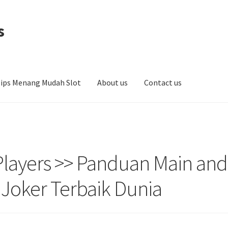
s
ips Menang Mudah Slot
About us
Contact us
 Players >> Panduan Main and
 Joker Terbaik Dunia