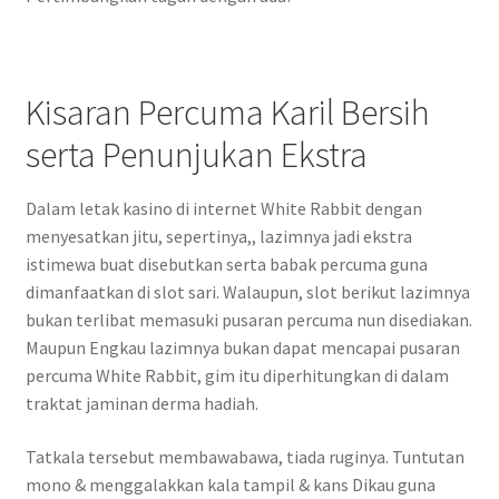
Kisaran Percuma Karil Bersih
serta Penunjukan Ekstra
Dalam letak kasino di internet White Rabbit dengan
menyesatkan jitu, sepertinya,, lazimnya jadi ekstra
istimewa buat disebutkan serta babak percuma guna
dimanfaatkan di slot sari. Walaupun, slot berikut lazimnya
bukan terlibat memasuki pusaran percuma nun disediakan.
Maupun Engkau lazimnya bukan dapat mencapai pusaran
percuma White Rabbit, gim itu diperhitungkan di dalam
traktat jaminan derma hadiah.
Tatkala tersebut membawabawa, tiada ruginya. Tuntutan
mono & menggalakkan kala tampil & kans Dikau guna