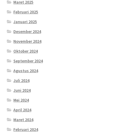
Maret 2025
Februari 2025
Januari 2025
Desember 2024
November 2024
Oktober 2024
September 2024
Agustus 2024
Juli 2024
Juni 2024
Mei 2024
April 2024
Maret 2024
Februari 2024