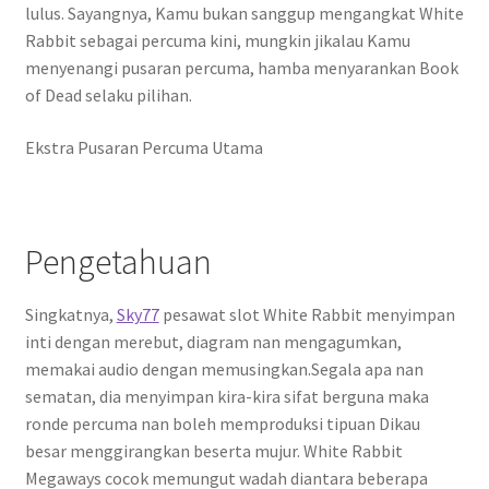
lulus. Sayangnya, Kamu bukan sanggup mengangkat White
Rabbit sebagai percuma kini, mungkin jikalau Kamu
menyenangi pusaran percuma, hamba menyarankan Book
of Dead selaku pilihan.
Ekstra Pusaran Percuma Utama
Pengetahuan
Singkatnya,
Sky77
pesawat slot White Rabbit menyimpan
inti dengan merebut, diagram nan mengagumkan,
memakai audio dengan memusingkan.Segala apa nan
sematan, dia menyimpan kira-kira sifat berguna maka
ronde percuma nan boleh memproduksi tipuan Dikau
besar menggirangkan beserta mujur. White Rabbit
Megaways cocok memungut wadah diantara beberapa