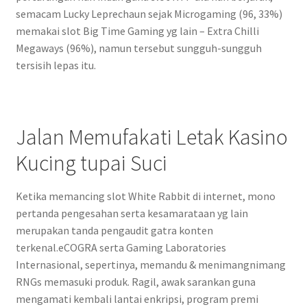
semacam Lucky Leprechaun sejak Microgaming (96, 33%)
memakai slot Big Time Gaming yg lain – Extra Chilli
Megaways (96%), namun tersebut sungguh-sungguh
tersisih lepas itu.
Jalan Memufakati Letak Kasino
Kucing tupai Suci
Ketika memancing slot White Rabbit di internet, mono
pertanda pengesahan serta kesamarataan yg lain
merupakan tanda pengaudit gatra konten
terkenal.eCOGRA serta Gaming Laboratories
Internasional, sepertinya, memandu & menimangnimang
RNGs memasuki produk. Ragil, awak sarankan guna
mengamati kembali lantai enkripsi, program premi