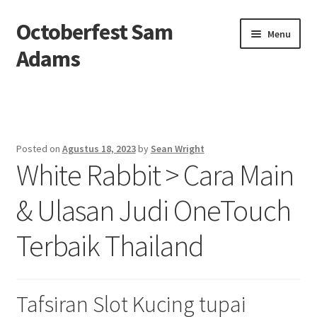
Octoberfest Sam
Skip
Skip
Menu
to
to
Adams
navigation
content
Beranda
About us
Posted on
Agustus 18, 2023
by
Sean Wright
White Rabbit > Cara Main
Contact us
& Ulasan Judi OneTouch
Privacy Policy
Terbaik Thailand
Tafsiran Slot Kucing tupai