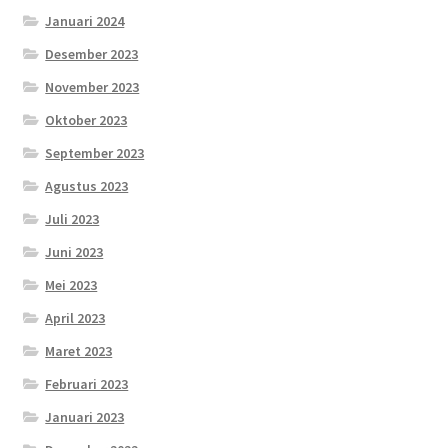
Januari 2024
Desember 2023
November 2023
Oktober 2023
September 2023
Agustus 2023
Juli 2023
Juni 2023
Mei 2023
April 2023
Maret 2023
Februari 2023
Januari 2023