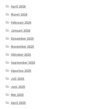
April 2026
Maret 2026
Februari 2026
Januari 2026
Desember 2025
November 2025
Oktober 2025
September 2025
Agustus 2025
Juli 2025
Juni 2025
Mei 2025
April 2025