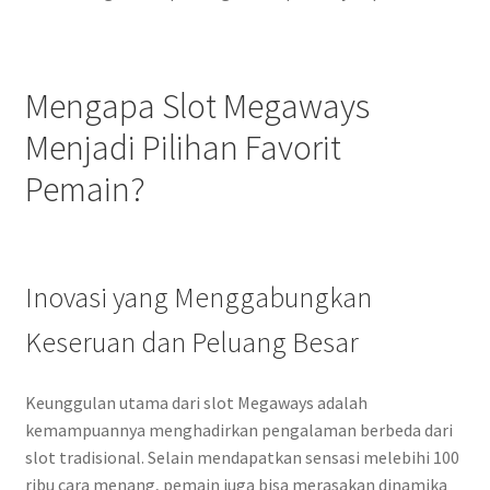
Mengapa Slot Megaways
Menjadi Pilihan Favorit
Pemain?
Inovasi yang Menggabungkan
Keseruan dan Peluang Besar
Keunggulan utama dari slot Megaways adalah
kemampuannya menghadirkan pengalaman berbeda dari
slot tradisional. Selain mendapatkan sensasi melebihi 100
ribu cara menang, pemain juga bisa merasakan dinamika