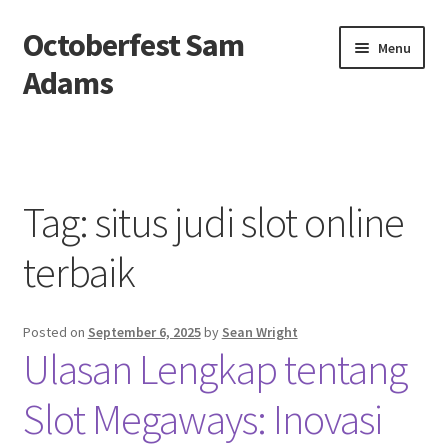
Octoberfest Sam
Skip
Skip
Menu
to
to
Adams
navigation
content
Beranda
About us
Tag:
situs judi slot online
Contact us
terbaik
Privacy Policy
Posted on
September 6, 2025
by
Sean Wright
Ulasan Lengkap tentang
Slot Megaways: Inovasi