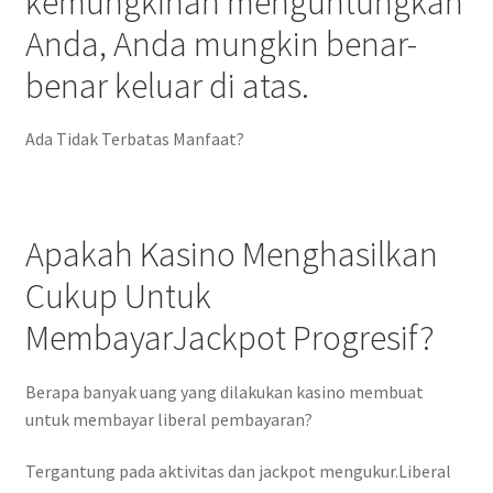
kemungkinan menguntungkan
Anda, Anda mungkin benar-
benar keluar di atas.
Ada Tidak Terbatas Manfaat?
Apakah Kasino Menghasilkan
Cukup Untuk
MembayarJackpot Progresif?
Berapa banyak uang yang dilakukan kasino membuat
untuk membayar liberal pembayaran?
Tergantung pada aktivitas dan jackpot mengukur.Liberal