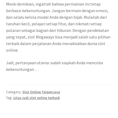
Meski demikian, ingatlah bahwa permainan ini tetap
berbasis keberuntungan. Jangan bermain dengan emosi,
dan selalu kelola modal Anda dengan bijak. Mulailah dari
taruhan kecil, pelajari setiap fitur, dan nikmati setiap
putaran sebagai bagian dari hiburan. Dengan pendekatan
yang tepat, slot Megaways bisa menjadi salah satu pilihan
terbaik dalam perjalanan Anda menaklukkan dunia slot
online.
Jadi, pertanyaan utama: sudah siapkah Anda mencoba
keberuntungan …
Category:
Slot Online Terpercaya
Tag:
situs judi slot online terbaik