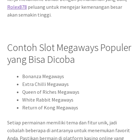
Rolex878
peluang untuk mengejar kemenangan besar
akan semakin tinggi.
Contoh Slot Megaways Populer
yang Bisa Dicoba
Bonanza Megaways
Extra Chilli Megaways
Queen of Riches Megaways
White Rabbit Megaways
Return of Kong Megaways
Setiap permainan memiliki tema dan fitur unik, jadi
cobalah beberapa di antaranya untuk menemukan favorit
Anda. Pastikan bermain di platform kasino online yang