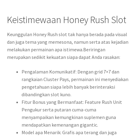
Keistimewaan Honey Rush Slot
Keunggulan Honey Rush slot tak hanya berada pada visual
dan juga tema yang memesona, namun serta atas kejadian
melakukan permainan apa istimewa.Beriringan
merupakan sedikit kekuatan siapa dapat Anda rasakan:
Pengalaman Komunikatif: Dengan grid 7×7 dan
rangkaian Cluster Pays, permainan ini menyediakan
pengetahuan siapa lebih banyak berinteraksi
dibandingkan slot kuno.
Fitur Bonus yang Bermanfaat: Feature Rush Unit
Pengukur serta putaran cuma-cuma
menyampaikan kemungkinan suplemen guna
mendapatkan kemenangan gigantic.
Model apa Menarik: Grafis apa terang dan juga