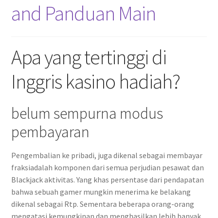
and Panduan Main
Apa yang tertinggi di
Inggris kasino hadiah?
belum sempurna modus
pembayaran
Pengembalian ke pribadi, juga dikenal sebagai membayar
fraksiadalah komponen dari semua perjudian pesawat dan
Blackjack aktivitas. Yang khas persentase dari pendapatan
bahwa sebuah gamer mungkin menerima ke belakang
dikenal sebagai Rtp. Sementara beberapa orang-orang
mengatasi kemungkinan dan menghasilkan lebih banyak