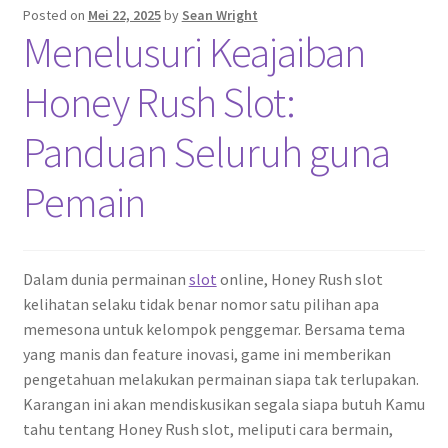
Posted on
Mei 22, 2025
by
Sean Wright
Menelusuri Keajaiban
Honey Rush Slot:
Panduan Seluruh guna
Pemain
Dalam dunia permainan
slot
online, Honey Rush slot
kelihatan selaku tidak benar nomor satu pilihan apa
memesona untuk kelompok penggemar. Bersama tema
yang manis dan feature inovasi, game ini memberikan
pengetahuan melakukan permainan siapa tak terlupakan.
Karangan ini akan mendiskusikan segala siapa butuh Kamu
tahu tentang Honey Rush slot, meliputi cara bermain,