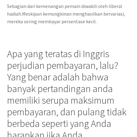
Sebagian dari kemenangan pemain diwakili oleh liberal
hadiah.Meskipun kemungkinan menghasilkan bervariasi,
mereka sering membayar persentase kecil.
Apa yang teratas di Inggris
perjudian pembayaran, lalu?
Yang benar adalah bahwa
banyak pertandingan anda
memiliki serupa maksimum
pembayaran, dan pulang tidak
berbeda seperti yang Anda
harapkan jika Anda