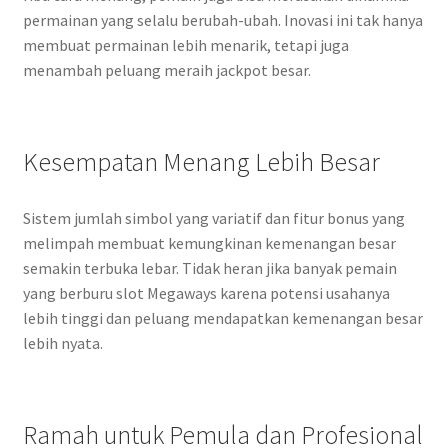
permainan yang selalu berubah-ubah. Inovasi ini tak hanya
membuat permainan lebih menarik, tetapi juga
menambah peluang meraih jackpot besar.
Kesempatan Menang Lebih Besar
Sistem jumlah simbol yang variatif dan fitur bonus yang
melimpah membuat kemungkinan kemenangan besar
semakin terbuka lebar. Tidak heran jika banyak pemain
yang berburu slot Megaways karena potensi usahanya
lebih tinggi dan peluang mendapatkan kemenangan besar
lebih nyata.
Ramah untuk Pemula dan Profesional