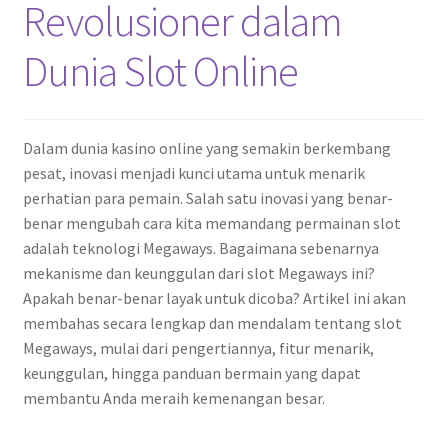
Revolusioner dalam
Dunia Slot Online
Dalam dunia kasino online yang semakin berkembang
pesat, inovasi menjadi kunci utama untuk menarik
perhatian para pemain. Salah satu inovasi yang benar-
benar mengubah cara kita memandang permainan slot
adalah teknologi Megaways. Bagaimana sebenarnya
mekanisme dan keunggulan dari slot Megaways ini?
Apakah benar-benar layak untuk dicoba? Artikel ini akan
membahas secara lengkap dan mendalam tentang slot
Megaways, mulai dari pengertiannya, fitur menarik,
keunggulan, hingga panduan bermain yang dapat
membantu Anda meraih kemenangan besar.