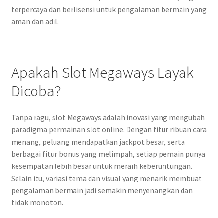
terpercaya dan berlisensi untuk pengalaman bermain yang
aman dan adil.
Apakah Slot Megaways Layak
Dicoba?
Tanpa ragu, slot Megaways adalah inovasi yang mengubah
paradigma permainan slot online. Dengan fitur ribuan cara
menang, peluang mendapatkan jackpot besar, serta
berbagai fitur bonus yang melimpah, setiap pemain punya
kesempatan lebih besar untuk meraih keberuntungan.
Selain itu, variasi tema dan visual yang menarik membuat
pengalaman bermain jadi semakin menyenangkan dan
tidak monoton.