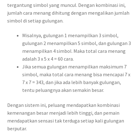
tergantung simbol yang muncul. Dengan kombinasi ini,
jumlah cara menang dihitung dengan mengalikan jumlah
simbol di setiap gulungan.
Misalnya, gulungan 1 menampilkan 3 simbol,
gulungan 2 menampilkan 5 simbol, dan gulungan 3
menampilkan 4 simbol. Maka total cara menang
adalah 3 x 5 x 4 = 60 cara.
Jika semua gulungan menampilkan maksimum 7
simbol, maka total cara menang bisa mencapai 7 x
7 x 7 = 343, dan jika ada lebih banyak gulungan,
tentu peluangnya akan semakin besar.
Dengan sistem ini, peluang mendapatkan kombinasi
kemenangan besar menjadi lebih tinggi, dan pemain
mendapatkan sensasi tak terduga setiap kali gulungan
berputar.