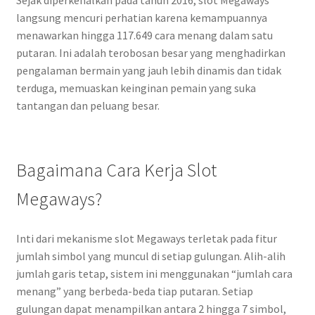
langsung mencuri perhatian karena kemampuannya
menawarkan hingga 117.649 cara menang dalam satu
putaran. Ini adalah terobosan besar yang menghadirkan
pengalaman bermain yang jauh lebih dinamis dan tidak
terduga, memuaskan keinginan pemain yang suka
tantangan dan peluang besar.
Bagaimana Cara Kerja Slot
Megaways?
Inti dari mekanisme slot Megaways terletak pada fitur
jumlah simbol yang muncul di setiap gulungan. Alih-alih
jumlah garis tetap, sistem ini menggunakan “jumlah cara
menang” yang berbeda-beda tiap putaran. Setiap
gulungan dapat menampilkan antara 2 hingga 7 simbol,