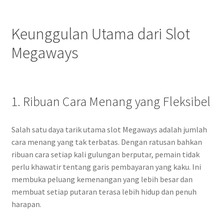
Keunggulan Utama dari Slot
Megaways
1. Ribuan Cara Menang yang Fleksibel
Salah satu daya tarik utama slot Megaways adalah jumlah
cara menang yang tak terbatas. Dengan ratusan bahkan
ribuan cara setiap kali gulungan berputar, pemain tidak
perlu khawatir tentang garis pembayaran yang kaku. Ini
membuka peluang kemenangan yang lebih besar dan
membuat setiap putaran terasa lebih hidup dan penuh
harapan.