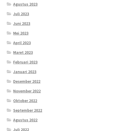
Agustus 2023
Juli 2023
Juni 2023
Mei 2023
April 2023
Maret 2023
Februari 2023
Januari 2023
Desember 2022
November 2022
Oktober 2022
September 2022
Agustus 2022
Juli 2022