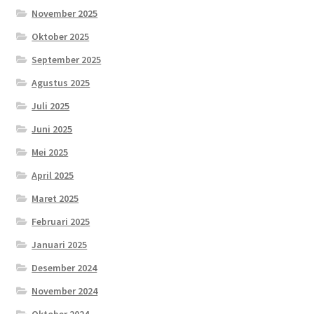
November 2025
Oktober 2025
September 2025
Agustus 2025
Juli 2025
Juni 2025
Mei 2025
April 2025
Maret 2025
Februari 2025
Januari 2025
Desember 2024
November 2024