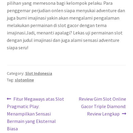
pilihan yang memesona bagi kelompok pelaku. Para
penggemar perjudian onlen siapa menyukai adventure dan
juga bumi imajinasi yakin akan mengalami pengalaman
melakukan permainan di slot gacor dengan tema
imajinasi.Jadi, menanti apalagi? Lekas uji permainan slot
dengan judul imajinasi dan juga alami sensasi adventure
siapa seru!
Category:
Slot Indonesia
Tag:
slotonline
Navigasi
Previous
Next
Fitur Megaways atas Slot
Review Gim Slot Online
post:
post:
Pragmatic Play:
Gacor Triple Diamond:
pos
Menampilkan Sensasi
Review Lengkap
Bermain yang Eksternal
Biasa