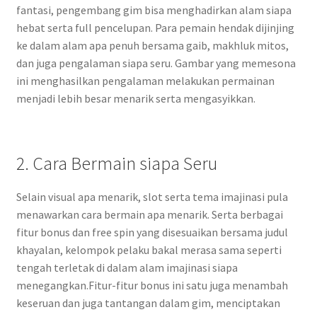
fantasi, pengembang gim bisa menghadirkan alam siapa
hebat serta full pencelupan. Para pemain hendak dijinjing
ke dalam alam apa penuh bersama gaib, makhluk mitos,
dan juga pengalaman siapa seru. Gambar yang memesona
ini menghasilkan pengalaman melakukan permainan
menjadi lebih besar menarik serta mengasyikkan.
2. Cara Bermain siapa Seru
Selain visual apa menarik, slot serta tema imajinasi pula
menawarkan cara bermain apa menarik. Serta berbagai
fitur bonus dan free spin yang disesuaikan bersama judul
khayalan, kelompok pelaku bakal merasa sama seperti
tengah terletak di dalam alam imajinasi siapa
menegangkan.Fitur-fitur bonus ini satu juga menambah
keseruan dan juga tantangan dalam gim, menciptakan