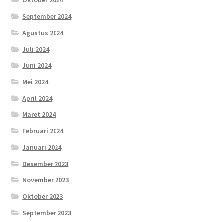
Oktober 2024
September 2024
Agustus 2024
Juli 2024
Juni 2024
Mei 2024
April 2024
Maret 2024
Februari 2024
Januari 2024
Desember 2023
November 2023
Oktober 2023
September 2023