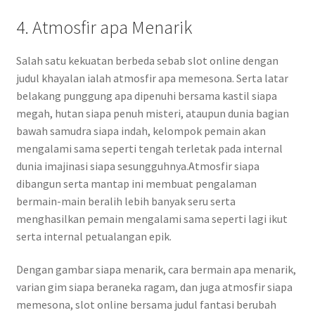
4. Atmosfir apa Menarik
Salah satu kekuatan berbeda sebab slot online dengan
judul khayalan ialah atmosfir apa memesona. Serta latar
belakang punggung apa dipenuhi bersama kastil siapa
megah, hutan siapa penuh misteri, ataupun dunia bagian
bawah samudra siapa indah, kelompok pemain akan
mengalami sama seperti tengah terletak pada internal
dunia imajinasi siapa sesungguhnya.Atmosfir siapa
dibangun serta mantap ini membuat pengalaman
bermain-main beralih lebih banyak seru serta
menghasilkan pemain mengalami sama seperti lagi ikut
serta internal petualangan epik.
Dengan gambar siapa menarik, cara bermain apa menarik,
varian gim siapa beraneka ragam, dan juga atmosfir siapa
memesona, slot online bersama judul fantasi berubah