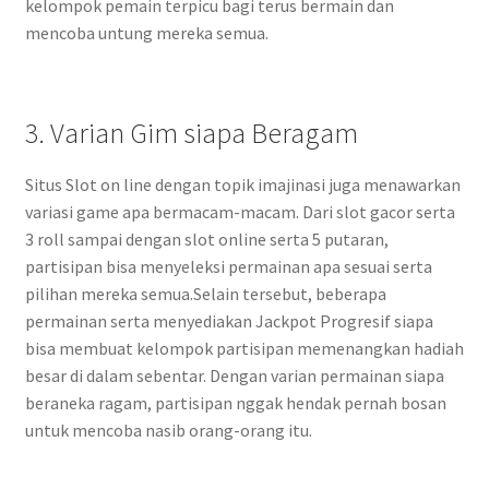
kelompok pemain terpicu bagi terus bermain dan
mencoba untung mereka semua.
3. Varian Gim siapa Beragam
Situs Slot on line dengan topik imajinasi juga menawarkan
variasi game apa bermacam-macam. Dari slot gacor serta
3 roll sampai dengan slot online serta 5 putaran,
partisipan bisa menyeleksi permainan apa sesuai serta
pilihan mereka semua.Selain tersebut, beberapa
permainan serta menyediakan Jackpot Progresif siapa
bisa membuat kelompok partisipan memenangkan hadiah
besar di dalam sebentar. Dengan varian permainan siapa
beraneka ragam, partisipan nggak hendak pernah bosan
untuk mencoba nasib orang-orang itu.