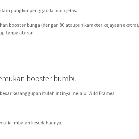
lam pungkur pengganda lebih jelas.
han booster bunga (dengan 80 ataupun karakter kejayaan ekstra)
dup tanpa aturan.
temukan booster bumbu
esar kesanggupan itulah intinya melalui Wild Frames.
mulia imbalan kesudahannya.