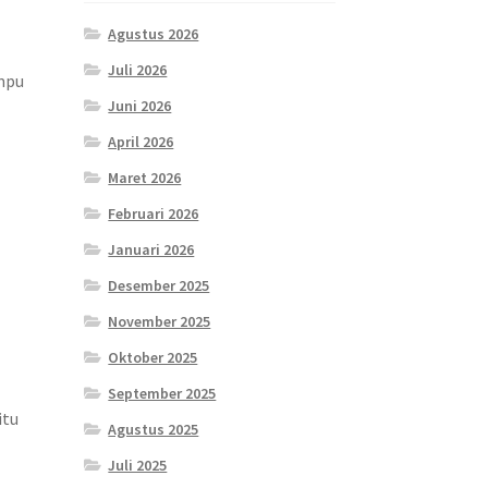
Agustus 2026
Juli 2026
mpu
Juni 2026
April 2026
Maret 2026
Februari 2026
Januari 2026
Desember 2025
November 2025
Oktober 2025
September 2025
itu
Agustus 2025
Juli 2025