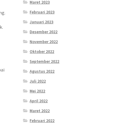
Maret 2023
Februari 2023
ng.
Januari 2023
k.
Desember 2022
November 2022
Oktober 2022
September 2022
pai
Agustus 2022
Juli 2022
Mei 2022
April 2022
Maret 2022
Februari 2022