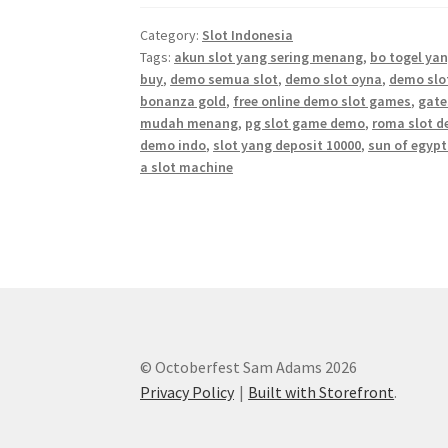
Category:
Slot Indonesia
Tags:
akun slot yang sering menang
,
bo togel ya
buy
,
demo semua slot
,
demo slot oyna
,
demo slot
bonanza gold
,
free online demo slot games
,
gate
mudah menang
,
pg slot game demo
,
roma slot 
demo indo
,
slot yang deposit 10000
,
sun of egypt
a slot machine
© Octoberfest Sam Adams 2026
Privacy Policy
Built with Storefront
.