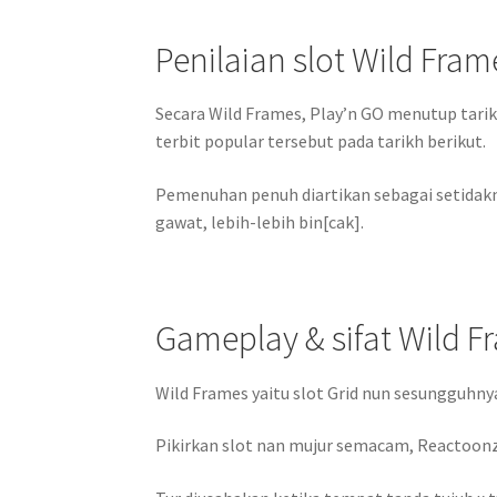
Penilaian slot Wild Fram
Secara Wild Frames, Play’n GO menutup tarikh 
terbit popular tersebut pada tarikh berikut.
Pemenuhan penuh diartikan sebagai setidaknya
gawat, lebih-lebih bin[cak].
Gameplay & sifat Wild F
Wild Frames yaitu slot Grid nun sesungguhny
Pikirkan slot nan mujur semacam, Reactoon