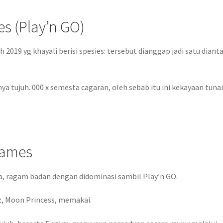
es (Play’n GO)
2019 yg khayali berisi spesies: tersebut dianggap jadi satu diant
 tujuh. 000 x semesta cagaran, oleh sebab itu ini kekayaan tunai
rames
a, ragam badan dengan didominasi sambil Play’n GO.
z, Moon Princess, memakai.