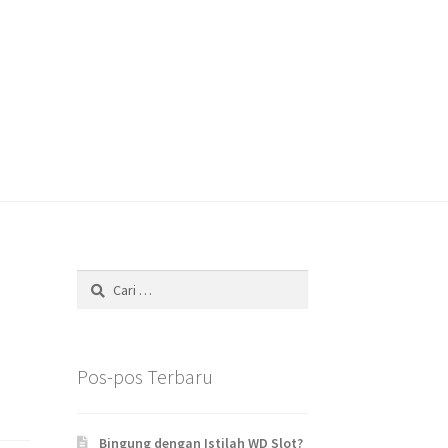
Cari
untuk:
Pos-pos Terbaru
Bingung dengan Istilah WD Slot?