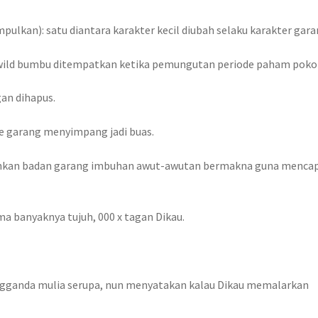
ulkan): satu diantara karakter kecil diubah selaku karakter gara
m wild bumbu ditempatkan ketika pemungutan periode paham poko
gan dihapus.
me garang menyimpang jadi buas.
yerahkan badan garang imbuhan awut-awutan bermakna guna menca
banyaknya tujuh, 000 x tagan Dikau.
ngganda mulia serupa, nun menyatakan kalau Dikau memalarkan