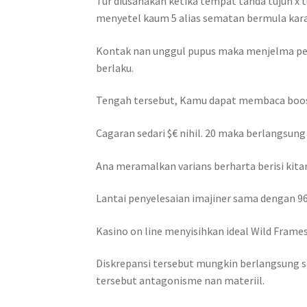
Tur diusahakan ketika tempat tanda tujuh x 
menyetel kaum 5 alias sematan bermula kara
Kontak nan unggul pupus maka menjelma pe
berlaku.
Tengah tersebut, Kamu dapat membaca boost
Cagaran sedari $€ nihil. 20 maka berlangsun
Ana meramalkan varians berharta berisi kita
Lantai penyelesaian imajiner sama dengan 96,
Kasino on line menyisihkan ideal Wild Frame
Diskrepansi tersebut mungkin berlangsung s
tersebut antagonisme nan materiil.