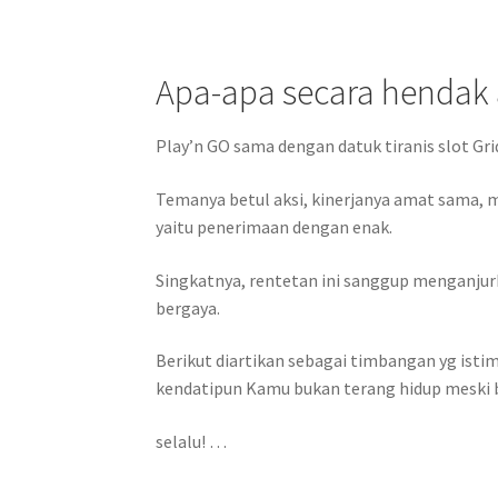
Apa-apa secara hendak 
Play’n GO sama dengan datuk tiranis slot 
Temanya betul aksi, kinerjanya amat sama, 
yaitu penerimaan dengan enak.
Singkatnya, rentetan ini sanggup menganju
bergaya.
Berikut diartikan sebagai timbangan yg i
kendatipun Kamu bukan terang hidup meski b
selalu! …