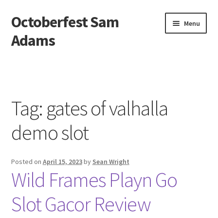
Octoberfest Sam
Skip
Skip
Menu
to
to
Adams
navigation
content
Beranda
About us
Tag:
gates of valhalla
Contact us
demo slot
Privacy Policy
Posted on
April 15, 2023
by
Sean Wright
Wild Frames Playn Go
Slot Gacor Review