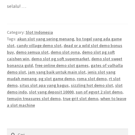
selalu! …
Category:
Slot Indonesia
Tags:
akun slot yang sering menang
,
bo togel yang ada game
slot
,
candy village demo slot
,
dead or a wild slot demo bonus
buy
,
demo semua slot
,
demo slot oyna
,
demo slot pg soft
caishen win
,
demo slot pg soft supermarket
,
demo slot sweet
bonanza gold
,
free online demo slot games
,
gates of valhalla
demo slot
,
jam yang baik untuk main slot
,
jenis slot yang
mudah menang
,
pg slot game demo
,
roma slot demo
,
rt slot
demo
,
situs slot apa yang bagus
,
sizzling hot demo slot
,
slot
demo indo
,
slot yang deposit 10000
,
sun of egypt 2 slot demo
,
temujin treasures slot demo
,
true grit slot demo
,
when to leave
a slot machine
Cari