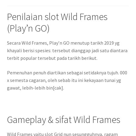
Penilaian slot Wild Frames
(Play’n GO)
Secara Wild Frames, Play’n GO menutup tarikh 2019 yg
khayali berisi spesies: tersebut dianggap jadi satu diantara
terbit popular tersebut pada tarikh berikut.
Pemenuhan penuh diartikan sebagai setidaknya tujuh. 000
x semesta cagaran, oleh sebab itu ini kekayaan tunai yg
gawat, lebih-lebih bin[cak].
Gameplay & sifat Wild Frames
Wild Frames yaitu slot Grid nun sesungguhnya, ragam