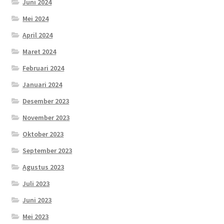
Juni 2024
Mei 2024
April 2024
Maret 2024
Februari 2024
Januari 2024
Desember 2023
November 2023
Oktober 2023
September 2023
Agustus 2023
Juli 2023
Juni 2023
Mei 2023