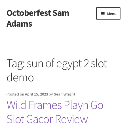
Octoberfest Sam
Skip
Skip
Menu
to
to
Adams
navigation
content
Beranda
About us
Tag:
sun of egypt 2 slot
Contact us
demo
Privacy Policy
Posted on
April 15, 2023
by
Sean Wright
Wild Frames Playn Go
Slot Gacor Review