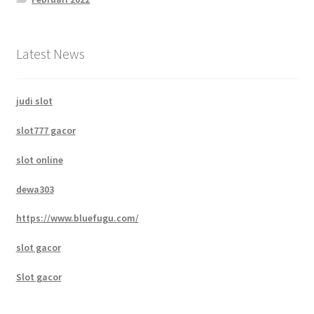
Latest News
judi slot
slot777 gacor
slot online
dewa303
https://www.bluefugu.com/
slot gacor
Slot gacor