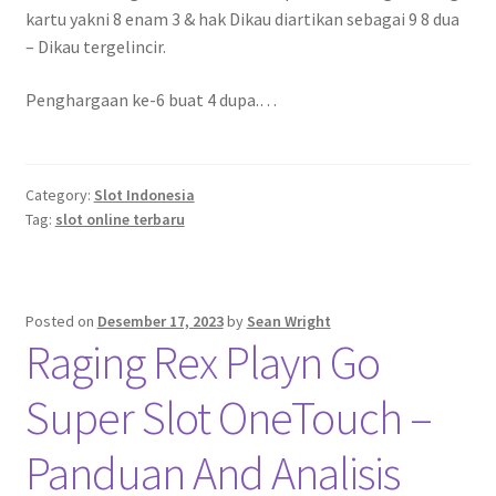
kartu yakni 8 enam 3 & hak Dikau diartikan sebagai 9 8 dua
– Dikau tergelincir.
Penghargaan ke-6 buat 4 dupa.…
Category:
Slot Indonesia
Tag:
slot online terbaru
Posted on
Desember 17, 2023
by
Sean Wright
Raging Rex Playn Go
Super Slot OneTouch –
Panduan And Analisis