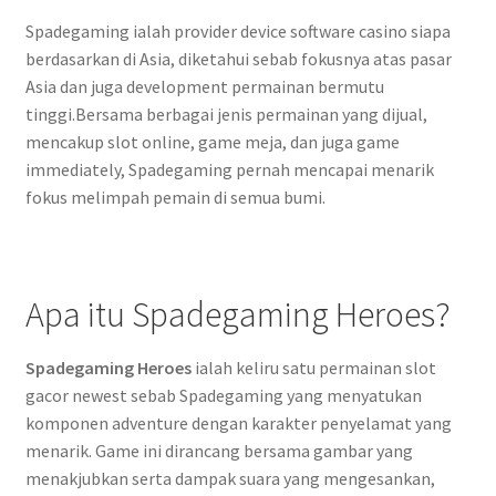
Spadegaming ialah provider device software casino siapa
berdasarkan di Asia, diketahui sebab fokusnya atas pasar
Asia dan juga development permainan bermutu
tinggi.Bersama berbagai jenis permainan yang dijual,
mencakup slot online, game meja, dan juga game
immediately, Spadegaming pernah mencapai menarik
fokus melimpah pemain di semua bumi.
Apa itu Spadegaming Heroes?
Spadegaming Heroes
ialah keliru satu permainan slot
gacor newest sebab Spadegaming yang menyatukan
komponen adventure dengan karakter penyelamat yang
menarik. Game ini dirancang bersama gambar yang
menakjubkan serta dampak suara yang mengesankan,