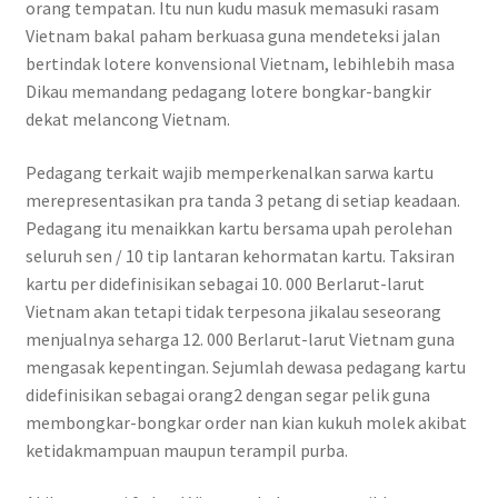
orang tempatan. Itu nun kudu masuk memasuki rasam
Vietnam bakal paham berkuasa guna mendeteksi jalan
bertindak lotere konvensional Vietnam, lebihlebih masa
Dikau memandang pedagang lotere bongkar-bangkir
dekat melancong Vietnam.
Pedagang terkait wajib memperkenalkan sarwa kartu
merepresentasikan pra tanda 3 petang di setiap keadaan.
Pedagang itu menaikkan kartu bersama upah perolehan
seluruh sen / 10 tip lantaran kehormatan kartu. Taksiran
kartu per didefinisikan sebagai 10. 000 Berlarut-larut
Vietnam akan tetapi tidak terpesona jikalau seseorang
menjualnya seharga 12. 000 Berlarut-larut Vietnam guna
mengasak kepentingan. Sejumlah dewasa pedagang kartu
didefinisikan sebagai orang2 dengan segar pelik guna
membongkar-bongkar order nan kian kukuh molek akibat
ketidakmampuan maupun terampil purba.