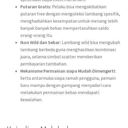
Putaran Gratis:
Pelaku bisa mengakibatkan
putaran free dengan mengoleksi lambang spesifik,
menghadiahkan kesempatan untuk menang lebih
banyak banyak bebas mempertaruhkan saldo
orang-orang itu.
Ikon Wild dan Sebar:
Lambang wild bisa mengubah
lambang berbeda guna menghasilkan kombinasi
juara, selama simbol scatter memberikan
pembayaran tambahan.
Mekanisme Permainan siapa Mudah Dimengerti:
Serta antarmuka siapa ramah pengguna, pemain
baru mampu dengan gampang menyadari cara
melakukan permainan bebas mendapati
kewalahan.