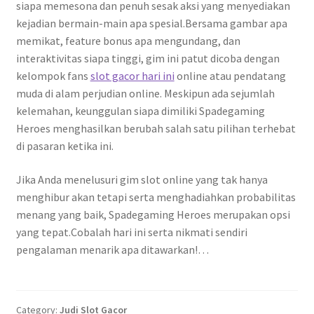
siapa memesona dan penuh sesak aksi yang menyediakan
kejadian bermain-main apa spesial.Bersama gambar apa
memikat, feature bonus apa mengundang, dan
interaktivitas siapa tinggi, gim ini patut dicoba dengan
kelompok fans
slot gacor hari ini
online atau pendatang
muda di alam perjudian online. Meskipun ada sejumlah
kelemahan, keunggulan siapa dimiliki Spadegaming
Heroes menghasilkan berubah salah satu pilihan terhebat
di pasaran ketika ini.
Jika Anda menelusuri gim slot online yang tak hanya
menghibur akan tetapi serta menghadiahkan probabilitas
menang yang baik, Spadegaming Heroes merupakan opsi
yang tepat.Cobalah hari ini serta nikmati sendiri
pengalaman menarik apa ditawarkan!…
Category:
Judi Slot Gacor