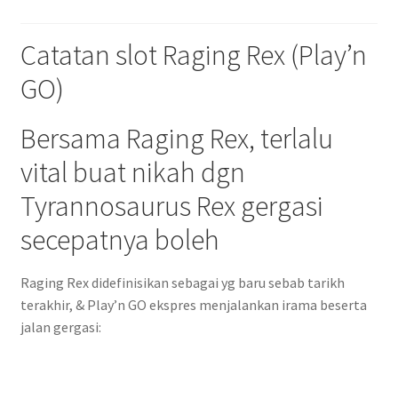
Catatan slot Raging Rex (Play’n
GO)
Bersama Raging Rex, terlalu
vital buat nikah dgn
Tyrannosaurus Rex gergasi
secepatnya boleh
Raging Rex didefinisikan sebagai yg baru sebab tarikh
terakhir, & Play’n GO ekspres menjalankan irama beserta
jalan gergasi: