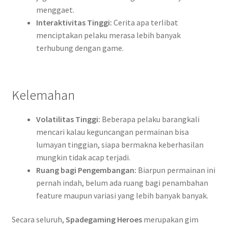
menggaet.
Interaktivitas Tinggi:
Cerita apa terlibat
menciptakan pelaku merasa lebih banyak
terhubung dengan game.
Kelemahan
Volatilitas Tinggi:
Beberapa pelaku barangkali
mencari kalau keguncangan permainan bisa
lumayan tinggian, siapa bermakna keberhasilan
mungkin tidak acap terjadi.
Ruang bagi Pengembangan:
Biarpun permainan ini
pernah indah, belum ada ruang bagi penambahan
feature maupun variasi yang lebih banyak banyak.
Secara seluruh,
Spadegaming Heroes
merupakan gim