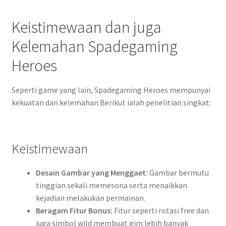
Keistimewaan dan juga
Kelemahan Spadegaming
Heroes
Seperti game yang lain, Spadegaming Heroes mempunyai
kekuatan dan kelemahan.Berikut ialah penelitian singkat:
Keistimewaan
Desain Gambar yang Menggaet:
Gambar bermutu
tinggian sekali memesona serta menaikkan
kejadian melakukan permainan.
Beragam Fitur Bonus:
Fitur seperti rotasi free dan
juga simbol wild membuat gim lebih banyak