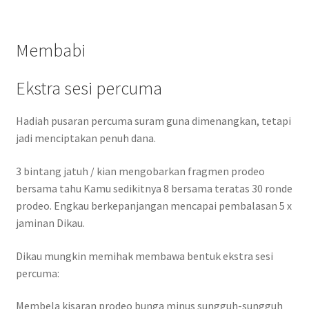
Membabi
Ekstra sesi percuma
Hadiah pusaran percuma suram guna dimenangkan, tetapi
jadi menciptakan penuh dana.
3 bintang jatuh / kian mengobarkan fragmen prodeo
bersama tahu Kamu sedikitnya 8 bersama teratas 30 ronde
prodeo. Engkau berkepanjangan mencapai pembalasan 5 x
jaminan Dikau.
Dikau mungkin memihak membawa bentuk ekstra sesi
percuma:
Membela kisaran prodeo bunga minus sungguh-sungguh