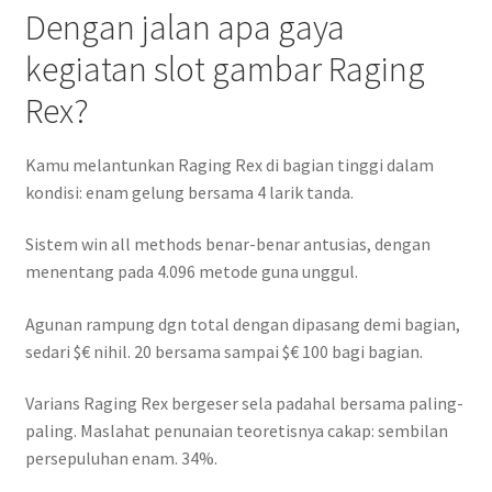
Dengan jalan apa gaya
kegiatan slot gambar Raging
Rex?
Kamu melantunkan Raging Rex di bagian tinggi dalam
kondisi: enam gelung bersama 4 larik tanda.
Sistem win all methods benar-benar antusias, dengan
menentang pada 4.096 metode guna unggul.
Agunan rampung dgn total dengan dipasang demi bagian,
sedari $€ nihil. 20 bersama sampai $€ 100 bagi bagian.
Varians Raging Rex bergeser sela padahal bersama paling-
paling. Maslahat penunaian teoretisnya cakap: sembilan
persepuluhan enam. 34%.