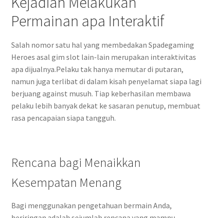
Kejadian Melakukan
Permainan apa Interaktif
Salah nomor satu hal yang membedakan Spadegaming
Heroes asal gim slot lain-lain merupakan interaktivitas
apa dijualnya.Pelaku tak hanya memutar di putaran,
namun juga terlibat di dalam kisah penyelamat siapa lagi
berjuang against musuh. Tiap keberhasilan membawa
pelaku lebih banyak dekat ke sasaran penutup, membuat
rasa pencapaian siapa tangguh.
Rencana bagi Menaikkan
Kesempatan Menang
Bagi menggunakan pengetahuan bermain Anda,
beriringan adalah sejumlah rencana yang mampu