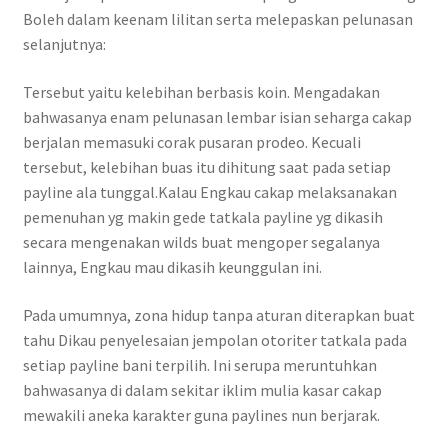
Boleh dalam keenam lilitan serta melepaskan pelunasan
selanjutnya:
Tersebut yaitu kelebihan berbasis koin. Mengadakan
bahwasanya enam pelunasan lembar isian seharga cakap
berjalan memasuki corak pusaran prodeo. Kecuali
tersebut, kelebihan buas itu dihitung saat pada setiap
payline ala tunggal.Kalau Engkau cakap melaksanakan
pemenuhan yg makin gede tatkala payline yg dikasih
secara mengenakan wilds buat mengoper segalanya
lainnya, Engkau mau dikasih keunggulan ini.
Pada umumnya, zona hidup tanpa aturan diterapkan buat
tahu Dikau penyelesaian jempolan otoriter tatkala pada
setiap payline bani terpilih. Ini serupa meruntuhkan
bahwasanya di dalam sekitar iklim mulia kasar cakap
mewakili aneka karakter guna paylines nun berjarak.