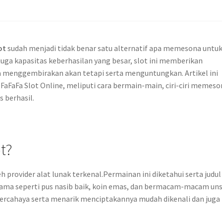
ot
sudah menjadi tidak benar satu alternatif apa memesona untu
juga kapasitas keberhasilan yang besar, slot ini memberikan
 menggembirakan akan tetapi serta menguntungkan. Artikel ini
FaFaFa Slot Online, meliputi cara bermain-main, ciri-ciri memeso
 berhasil.
t?
h provider alat lunak terkenal.Permainan ini diketahui serta judul
sama seperti pus nasib baik, koin emas, dan bermacam-macam un
bercahaya serta menarik menciptakannya mudah dikenali dan juga