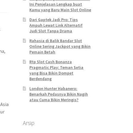
Ini Penjelasan Lengkap buat
Kamu yang Baru Main Slot Online
Dari Gaptek Jadi Pro: Tips
Ampuh Lewat Link Alternatif
k
Judi Slot Tanpa Drama
Rahasia di Balik Bandar Slot
Online Sering Jackpot yang Bikin
na,
Pemain Betah
Rtp Slot Cash Bonanza
Pragmatic Play: Teman Setia
yang Bisa Bikin Dompet
Berdendang
London Hunter Habanero:
Benarkah Pedasnya Bikin Nagih
atau Cuma Bikin Meringis?
 Asia
sur
Arsip