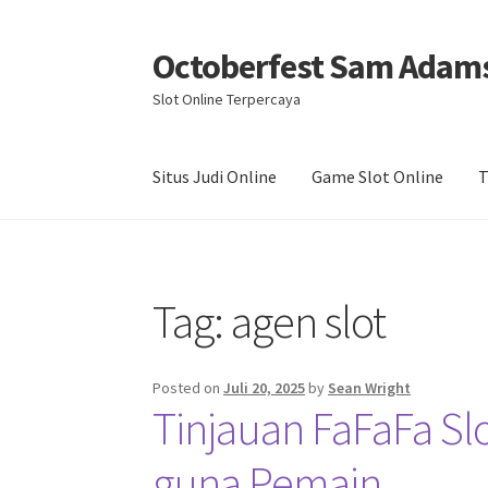
Octoberfest Sam Adam
Skip
Skip
to
to
Slot Online Terpercaya
navigation
content
Situs Judi Online
Game Slot Online
T
Beranda
About us
Contact us
Privacy Policy
Tag:
agen slot
Posted on
Juli 20, 2025
by
Sean Wright
Tinjauan FaFaFa Sl
guna Pemain