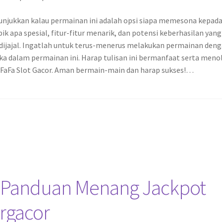
njukkan kalau permainan ini adalah opsi siapa memesona kepad
 apa spesial, fitur-fitur menarik, dan potensi keberhasilan yang
 dijajal. Ingatlah untuk terus-menerus melakukan permainan den
a dalam permainan ini. Harap tulisan ini bermanfaat serta meno
aFaFa Slot Gacor. Aman bermain-main dan harap sukses!…
 – Panduan Menang Jackpot
ergacor