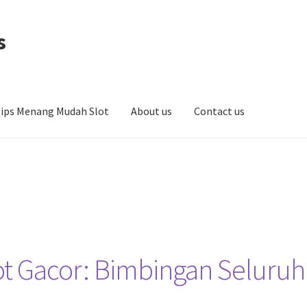
s
ips Menang Mudah Slot
About us
Contact us
ot Gacor: Bimbingan Seluruh