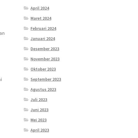
April 2024
Maret 2024
Februari 2024
dan
Januari 2024
Desember 2023
November 2023
Oktober 2023
i
September 2023
Agustus 2023
Juli 2023
Juni 2023
Mei 2023
April 2023