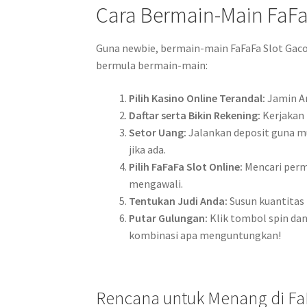
Cara Bermain-Main FaFa
Guna newbie, bermain-main FaFaFa Slot Gaco
bermula bermain-main:
Pilih Kasino Online Terandal:
Jamin An
Daftar serta Bikin Rekening:
Kerjakan 
Setor Uang:
Jalankan deposit guna m
jika ada.
Pilih FaFaFa Slot Online:
Mencari perma
mengawali.
Tentukan Judi Anda:
Susun kuantitas 
Putar Gulungan:
Klik tombol spin da
kombinasi apa menguntungkan!
Rencana untuk Menang di Fa