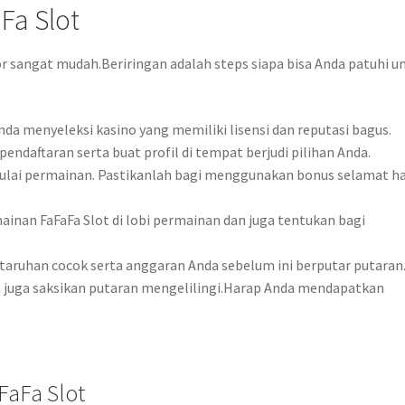
Fa Slot
r sangat mudah.Beriringan adalah steps siapa bisa Anda patuhi u
da menyeleksi kasino yang memiliki lisensi dan reputasi bagus.
pendaftaran serta buat profil di tempat berjudi pilihan Anda.
ulai permainan. Pastikanlah bagi menggunakan bonus selamat ha
inan FaFaFa Slot di lobi permainan dan juga tentukan bagi
taruhan cocok serta anggaran Anda sebelum ini berputar putaran
n juga saksikan putaran mengelilingi.Harap Anda mendapatkan
FaFa Slot