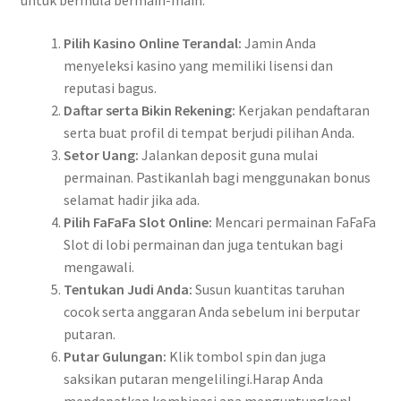
untuk bermula bermain-main:
Pilih Kasino Online Terandal:
Jamin Anda
menyeleksi kasino yang memiliki lisensi dan
reputasi bagus.
Daftar serta Bikin Rekening:
Kerjakan pendaftaran
serta buat profil di tempat berjudi pilihan Anda.
Setor Uang:
Jalankan deposit guna mulai
permainan. Pastikanlah bagi menggunakan bonus
selamat hadir jika ada.
Pilih FaFaFa Slot Online:
Mencari permainan FaFaFa
Slot di lobi permainan dan juga tentukan bagi
mengawali.
Tentukan Judi Anda:
Susun kuantitas taruhan
cocok serta anggaran Anda sebelum ini berputar
putaran.
Putar Gulungan:
Klik tombol spin dan juga
saksikan putaran mengelilingi.Harap Anda
mendapatkan kombinasi apa menguntungkan!