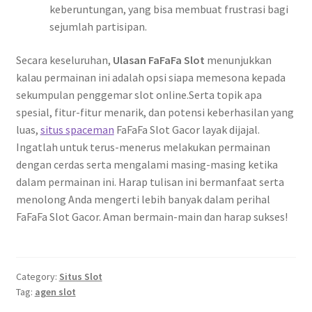
keberuntungan, yang bisa membuat frustrasi bagi
sejumlah partisipan.
Secara keseluruhan,
Ulasan FaFaFa Slot
menunjukkan
kalau permainan ini adalah opsi siapa memesona kepada
sekumpulan penggemar slot online.Serta topik apa
spesial, fitur-fitur menarik, dan potensi keberhasilan yang
luas,
situs spaceman
FaFaFa Slot Gacor layak dijajal.
Ingatlah untuk terus-menerus melakukan permainan
dengan cerdas serta mengalami masing-masing ketika
dalam permainan ini. Harap tulisan ini bermanfaat serta
menolong Anda mengerti lebih banyak dalam perihal
FaFaFa Slot Gacor. Aman bermain-main dan harap sukses!
Category:
Situs Slot
Tag:
agen slot