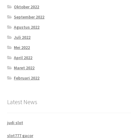
Oktober 2022
September 2022
Agustus 2022
Juli 2022
Mei 2022
April 2022
Maret 2022
Februari 2022
Latest News
judi slot
slot777 gacor