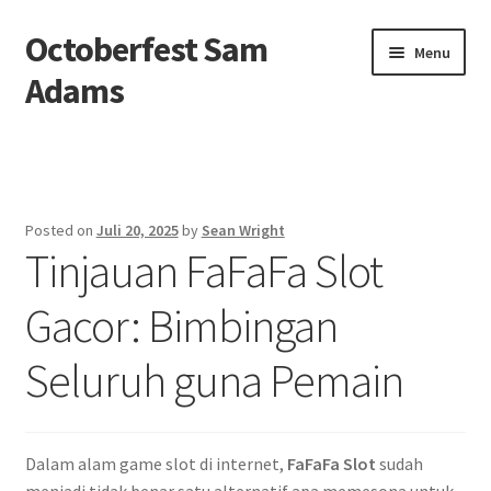
Octoberfest Sam
Skip
Skip
Menu
to
to
Adams
navigation
content
Beranda
About us
Posted on
Juli 20, 2025
by
Sean Wright
Tinjauan FaFaFa Slot
Contact us
Gacor: Bimbingan
Privacy Policy
Seluruh guna Pemain
Dalam alam game slot di internet,
FaFaFa Slot
sudah