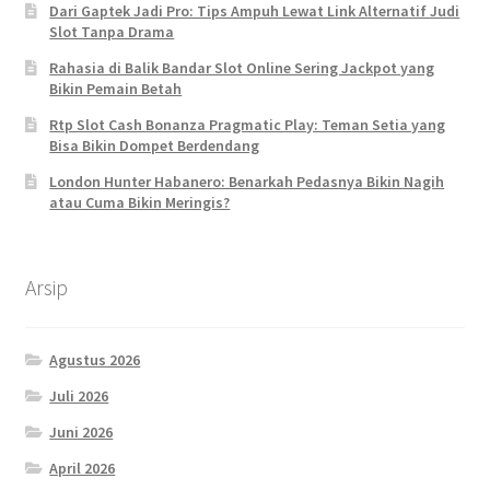
Dari Gaptek Jadi Pro: Tips Ampuh Lewat Link Alternatif Judi
Slot Tanpa Drama
Rahasia di Balik Bandar Slot Online Sering Jackpot yang
Bikin Pemain Betah
Rtp Slot Cash Bonanza Pragmatic Play: Teman Setia yang
Bisa Bikin Dompet Berdendang
London Hunter Habanero: Benarkah Pedasnya Bikin Nagih
atau Cuma Bikin Meringis?
Arsip
Agustus 2026
Juli 2026
Juni 2026
April 2026