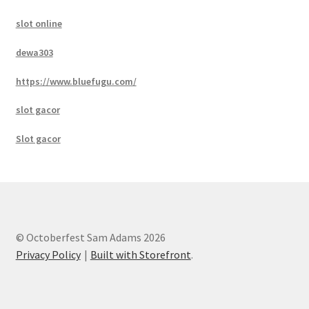
slot online
dewa303
https://www.bluefugu.com/
slot gacor
Slot gacor
© Octoberfest Sam Adams 2026
Privacy Policy
Built with Storefront
.