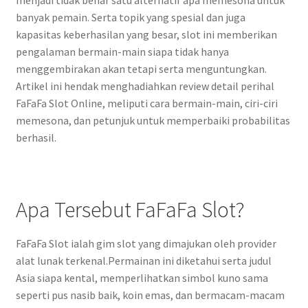
menjadi tidak benar satu alternatif apa memesona untuk
banyak pemain. Serta topik yang spesial dan juga
kapasitas keberhasilan yang besar, slot ini memberikan
pengalaman bermain-main siapa tidak hanya
menggembirakan akan tetapi serta menguntungkan.
Artikel ini hendak menghadiahkan review detail perihal
FaFaFa Slot Online, meliputi cara bermain-main, ciri-ciri
memesona, dan petunjuk untuk memperbaiki probabilitas
berhasil.
Apa Tersebut FaFaFa Slot?
FaFaFa Slot ialah gim slot yang dimajukan oleh provider
alat lunak terkenal.Permainan ini diketahui serta judul
Asia siapa kental, memperlihatkan simbol kuno sama
seperti pus nasib baik, koin emas, dan bermacam-macam