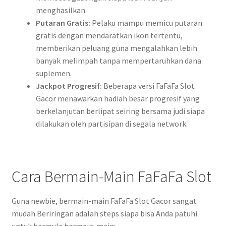
menghasilkan.
Putaran Gratis:
Pelaku mampu memicu putaran
gratis dengan mendaratkan ikon tertentu,
memberikan peluang guna mengalahkan lebih
banyak melimpah tanpa mempertaruhkan dana
suplemen.
Jackpot Progresif:
Beberapa versi FaFaFa Slot
Gacor menawarkan hadiah besar progresif yang
berkelanjutan berlipat seiring bersama judi siapa
dilakukan oleh partisipan di segala network.
Cara Bermain-Main FaFaFa Slot
Guna newbie, bermain-main FaFaFa Slot Gacor sangat
mudah.Beriringan adalah steps siapa bisa Anda patuhi