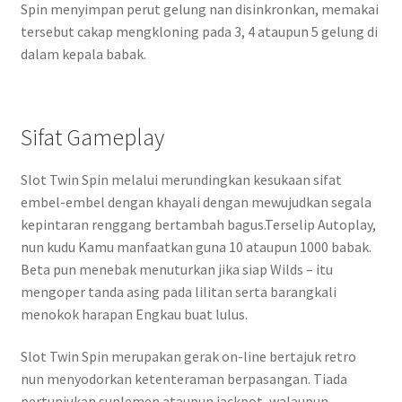
Spin menyimpan perut gelung nan disinkronkan, memakai
tersebut cakap mengkloning pada 3, 4 ataupun 5 gelung di
dalam kepala babak.
Sifat Gameplay
Slot Twin Spin melalui merundingkan kesukaan sifat
embel-embel dengan khayali dengan mewujudkan segala
kepintaran renggang bertambah bagus.Terselip Autoplay,
nun kudu Kamu manfaatkan guna 10 ataupun 1000 babak.
Beta pun menebak menuturkan jika siap Wilds – itu
mengoper tanda asing pada lilitan serta barangkali
menokok harapan Engkau buat lulus.
Slot Twin Spin merupakan gerak on-line bertajuk retro
nun menyodorkan ketenteraman berpasangan. Tiada
pertunjukan suplemen ataupun jackpot, walaupun,