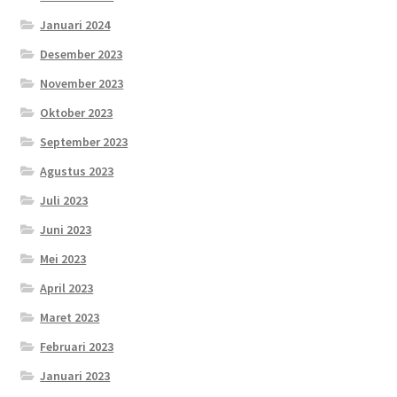
Januari 2024
Desember 2023
November 2023
Oktober 2023
September 2023
Agustus 2023
Juli 2023
Juni 2023
Mei 2023
April 2023
Maret 2023
Februari 2023
Januari 2023