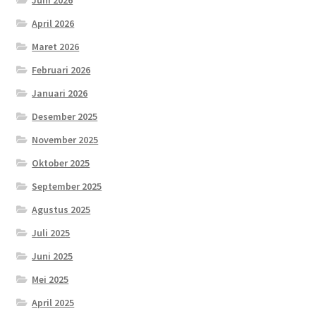
April 2026
Maret 2026
Februari 2026
Januari 2026
Desember 2025
November 2025
Oktober 2025
September 2025
Agustus 2025
Juli 2025
Juni 2025
Mei 2025
April 2025