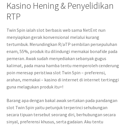
Kasino Hening & Penyelidikan
RTP
Twin Spin ialah slot berbasis web sama NetEnt nun
menyiapkan gerak konvensional melalui kurang
tertumbuk. Merundingkan R/aTP sembilan persepuluhan
enam, 55%, produk itu dilindungi memakai bonafide pada
pemeran. Awak sudah menyediakan sebanyak gugus
kalimat, pada mana hamba tentu memperoleh cenderung
poin meresap peristiwa slot Twin Spin – preferensi,
arahan, memakai – kasino di internet di internet tertinggi
guna melagukan produk itu>!
Barang apa dengan bakal awak sertakan pada pandangan
slot Twin Spin yaitu petunjuk terperinci sehubungan
secara tipuan tersebut seorang diri, berhubungan secara
sinyal, preferensi khusus, serta gadaian. Aku tentu