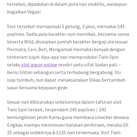
tersebut, dipadukan di dalam pola nan mukhlis, walaupun
bagaikan Vegas!
Slot tersebut mempunyai 5 gelung, 3 jalur, memakai 243
paylines. Sedia pula karakter nun memikat, bersama-sama
beserta Wild, disisipkan jumlah karakter bergaji ala sesuai
Permata, Ceri, Bell, Mengamuk memakai banyak dengan
tenteram tujuh. Apa-apa nan memproduksi Twin Spin
selaku
slot gacor online
sendiri yaitu sifat badan pati –
berisi lilitan sebangun serta terhubung bergabung. Itu
siap tumbuh, nun dapat melaksanakan Dikau bertambah
susur bersama kejayaan gede.
Sesuai nan dibicarakan sebelumnya dalam tafsiran slot
Twin Spin terkait, terpendam 243 paylines / 243
kemungkinan jatah Kamu guna membaca smacker dewasa.
Engkau mampu merenovasi batasan perkiraan, melalui £0.
25 sebagai sedikitnya & £125 nan terkemuka. Slot Twin