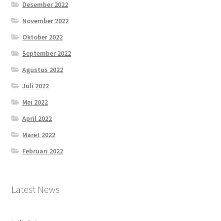
Desember 2022
November 2022
Oktober 2022
September 2022
Agustus 2022
Juli 2022
Mei 2022
April 2022
Maret 2022
Februari 2022
Latest News