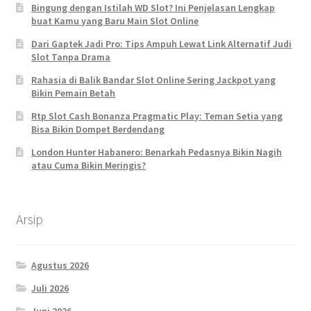
Bingung dengan Istilah WD Slot? Ini Penjelasan Lengkap
buat Kamu yang Baru Main Slot Online
Dari Gaptek Jadi Pro: Tips Ampuh Lewat Link Alternatif Judi
Slot Tanpa Drama
Rahasia di Balik Bandar Slot Online Sering Jackpot yang
Bikin Pemain Betah
Rtp Slot Cash Bonanza Pragmatic Play: Teman Setia yang
Bisa Bikin Dompet Berdendang
London Hunter Habanero: Benarkah Pedasnya Bikin Nagih
atau Cuma Bikin Meringis?
Arsip
Agustus 2026
Juli 2026
Juni 2026