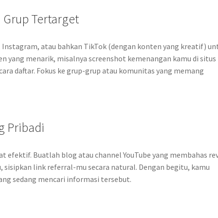
 Grup Tertarget
, Instagram, atau bahkan TikTok (dengan konten yang kreatif) un
ten yang menarik, misalnya screenshot kemenangan kamu di situs
 cara daftar. Fokus ke grup-grup atau komunitas yang memang
g Pribadi
ngat efektif. Buatlah blog atau channel YouTube yang membahas re
, sisipkan link referral-mu secara natural. Dengan begitu, kamu
ang sedang mencari informasi tersebut.