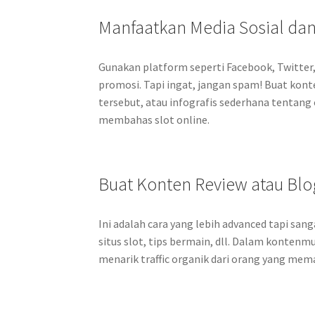
Manfaatkan Media Sosial dan
Gunakan platform seperti Facebook, Twitter
promosi. Tapi ingat, jangan spam! Buat kon
tersebut, atau infografis sederhana tentang
membahas slot online.
Buat Konten Review atau Blo
Ini adalah cara yang lebih advanced tapi sa
situs slot, tips bermain, dll. Dalam kontenmu
menarik traffic organik dari orang yang mem