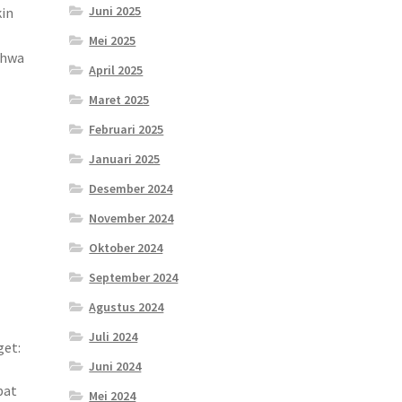
Juni 2025
kin
Mei 2025
ahwa
April 2025
Maret 2025
Februari 2025
Januari 2025
Desember 2024
November 2024
Oktober 2024
September 2024
Agustus 2024
Juli 2024
get:
Juni 2024
pat
Mei 2024