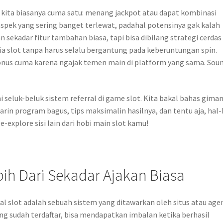
a kita biasanya cuma satu: menang jackpot atau dapat kombinasi
spek yang sering banget terlewat, padahal potensinya gak kalah
kan sekadar fitur tambahan biasa, tapi bisa dibilang strategi cerdas
ia slot tanpa harus selalu bergantung pada keberuntungan spin.
bonus cuma karena ngajak temen main di platform yang sama. Sou
 seluk-beluk sistem referral di game slot. Kita bakal bahas gima
arin program bagus, tips maksimalin hasilnya, dan tentu aja, hal-
e-explore sisi lain dari hobi main slot kamu!
ebih Dari Sekadar Ajakan Biasa
l slot adalah sebuah sistem yang ditawarkan oleh situs atau age
g sudah terdaftar, bisa mendapatkan imbalan ketika berhasil