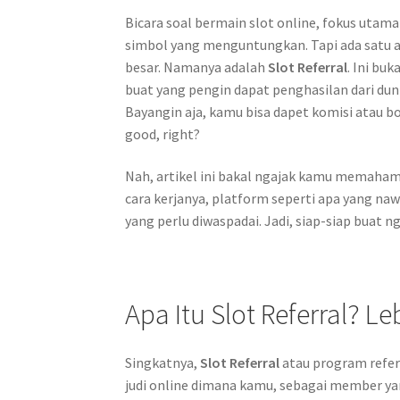
Bicara soal bermain slot online, fokus utam
simbol yang menguntungkan. Tapi ada satu a
besar. Namanya adalah
Slot Referral
. Ini bu
buat yang pengin dapat penghasilan dari dun
Bayangin aja, kamu bisa dapet komisi atau 
good, right?
Nah, artikel ini bakal ngajak kamu memahami
cara kerjanya, platform seperti apa yang naw
yang perlu diwaspadai. Jadi, siap-siap buat ng
Apa Itu Slot Referral? L
Singkatnya,
Slot Referral
atau program refera
judi online dimana kamu, sebagai member yan