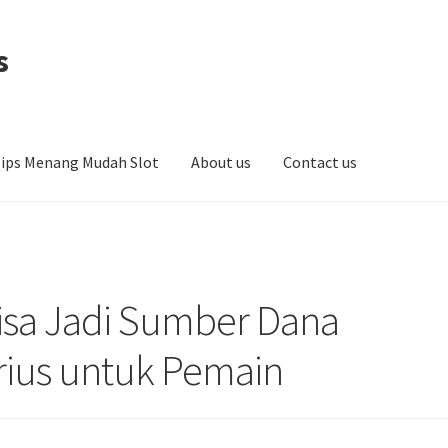
s
ips Menang Mudah Slot
About us
Contact us
Bisa Jadi Sumber Dana
ius untuk Pemain