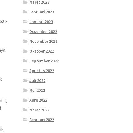
Maret 2023
Februari 2023
bal-
Januari 2023
Desember 2022
November 2022
ya.
Oktober 2022
September 2022
Agustus 2022
k
Juli 2022
Mei 2022
April 2022
tif,
i
Maret 2022
Februari 2022
ik