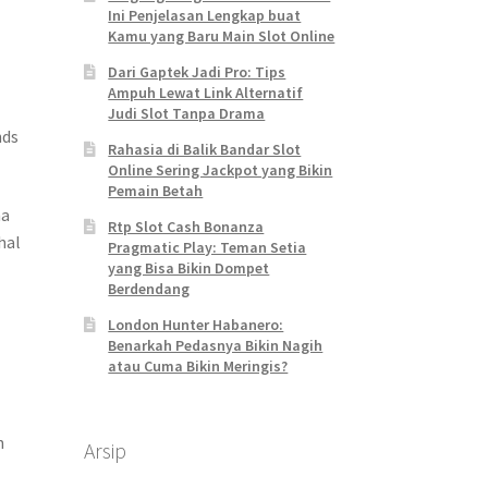
Ini Penjelasan Lengkap buat
Kamu yang Baru Main Slot Online
Dari Gaptek Jadi Pro: Tips
Ampuh Lewat Link Alternatif
Judi Slot Tanpa Drama
nds
Rahasia di Balik Bandar Slot
Online Sering Jackpot yang Bikin
Pemain Betah
na
Rtp Slot Cash Bonanza
hal
Pragmatic Play: Teman Setia
yang Bisa Bikin Dompet
Berdendang
London Hunter Habanero:
Benarkah Pedasnya Bikin Nagih
atau Cuma Bikin Meringis?
n
Arsip