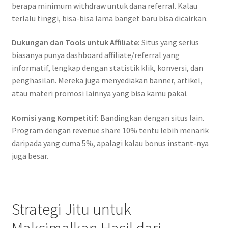
berapa minimum withdraw untuk dana referral. Kalau
terlalu tinggi, bisa-bisa lama banget baru bisa dicairkan.
Dukungan dan Tools untuk Affiliate:
Situs yang serius
biasanya punya dashboard affiliate/referral yang
informatif, lengkap dengan statistik klik, konversi, dan
penghasilan. Mereka juga menyediakan banner, artikel,
atau materi promosi lainnya yang bisa kamu pakai.
Komisi yang Kompetitif:
Bandingkan dengan situs lain.
Program dengan revenue share 10% tentu lebih menarik
daripada yang cuma 5%, apalagi kalau bonus instant-nya
juga besar.
Strategi Jitu untuk