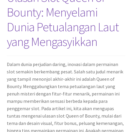
Bounty: Menyelami
Dunia Petualangan Laut
yang Mengasyikkan
Dalam dunia perjudian daring, inovasi dalam permainan
slot semakin berkembang pesat. Salah satu judul menarik
yang tampil menonjol akhir-akhir ini adalah Queen of
Bounty. Menggabungkan tema petualangan laut yang
penuh misteri dengan fitur-fitur menarik, permainan ini
mampu memberikan sensasi berbeda kepada para
penggemar slot. Pada artikel ini, kita akan mengupas
tuntas mengenai ulasan slot Queen of Bounty, mulai dari
tema dan desain visual, fitur bonus, peluang kemenangan,
hingga tips memainkan permainan ini. Apakah permainan