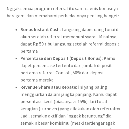
Nggak semua program referral itu sama. Jenis bonusnya
beragam, dan memahami perbedaannya penting banget:
Bonus Instant Cash:
Langsung dapet uang tunai di
akun setelah referral memenuhi syarat. Misalnya,
dapat Rp 50 ribu langsung setelah referral deposit
pertama.
Persentase dari Deposit (Deposit Bonus):
Kamu
dapet persentase tertentu dari jumlah deposit
pertama referral. Contoh, 50% dari deposit
pertama mereka.
Revenue Share atau Rebate:
Ini yang paling
menggiurkan dalam jangka panjang. Kamu dapat
persentase kecil (biasanya 5-15%) dari total
kerugian (turnover) yang dilakukan oleh referralmu.
Jadi, semakin aktif dan "nggak beruntung" dia,
semakin besar komisimu (meski terdengar agak