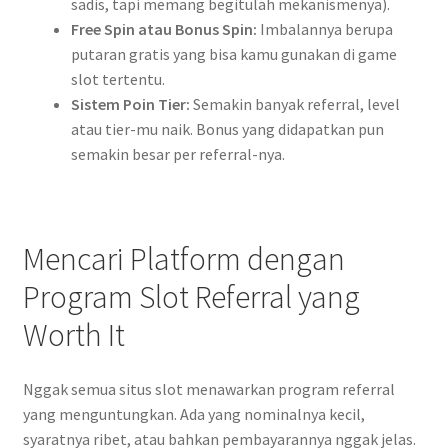
sadis, tapi memang begitulah mekanismenya).
Free Spin atau Bonus Spin:
Imbalannya berupa
putaran gratis yang bisa kamu gunakan di game
slot tertentu.
Sistem Poin Tier:
Semakin banyak referral, level
atau tier-mu naik. Bonus yang didapatkan pun
semakin besar per referral-nya.
Mencari Platform dengan
Program Slot Referral yang
Worth It
Nggak semua situs slot menawarkan program referral
yang menguntungkan. Ada yang nominalnya kecil,
syaratnya ribet, atau bahkan pembayarannya nggak jelas.