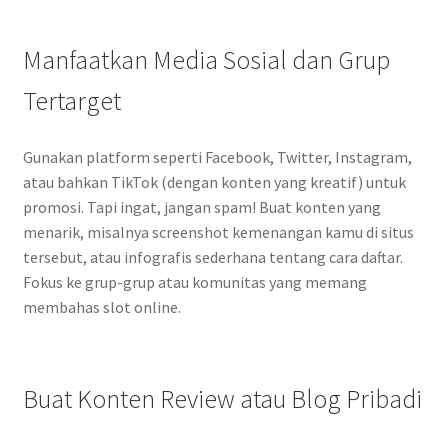
Manfaatkan Media Sosial dan Grup
Tertarget
Gunakan platform seperti Facebook, Twitter, Instagram,
atau bahkan TikTok (dengan konten yang kreatif) untuk
promosi. Tapi ingat, jangan spam! Buat konten yang
menarik, misalnya screenshot kemenangan kamu di situs
tersebut, atau infografis sederhana tentang cara daftar.
Fokus ke grup-grup atau komunitas yang memang
membahas slot online.
Buat Konten Review atau Blog Pribadi