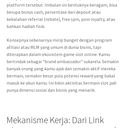
platform tersebut. Imbalan ini bentuknya beragam, bisa
berupa bonus cash, persentase dari deposit atau
kekalahan referral (rebate), free spin, poin loyalty, atau
bahkan hadiah fisik.
Konsepnya sebenarnya mirip banget dengan program
afiliasi atau MLM yang umum di dunia bisnis, tapi
diterapkan dalam ekosistem game slot online. Kamu
bertindak sebagai "brand ambassador" sukarela. Semakin
banyak orang yang kamu ajak dan semakin aktif mereka
bermain, semakin besar pula potensi reward yang bakal
masuk ke akun kamu. Ini bikin aktivitas bermain slot jadi
punya dimensi sosial dan bisnis yang menarik.
Mekanisme Kerja: Dari Link