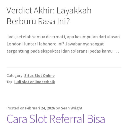
Verdict Akhir: Layakkah
Berburu Rasa Ini?
Jadi, setelah semua dicermati, apa kesimpulan dari ulasan
London Hunter Habanero ini? Jawabannya sangat
tergantung pada ekspektasi dan toleransi pedas kamu. …
Category:
Situs Slot Online
Tag:
judi slot online terbaik
Posted on
Februari 24, 2026
by
Sean Wright
Cara Slot Referral Bisa