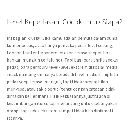
Level Kepedasan: Cocok untuk Siapa?
Ini bagian krusial. Jika kamu adalah pemula dalam dunia
kuliner pedas, atau hanya penyuka pedas level sedang,
London Hunter Habanero ini akan terasa sangat hot,
bahkan mungkin terlalu hot. Tapi bagi para thrill-seeker
pedas, para pemburu level-level ekstrem di sosial media,
snack ini mungkin hanya berada di level medium-high. Ia
pedas yang terasa, menguji, tapi tidak sampai bikin
menyesal atau sakit perut (tentu dengan catatan tidak
dimakan berlebihan). Titik kekuatannya justru ada di
keseimbangan itu: cukup menantang untuk kebanyakan
orang, tapi tidak ekstrem sampai tidak bisa dinikmati
rasanya.