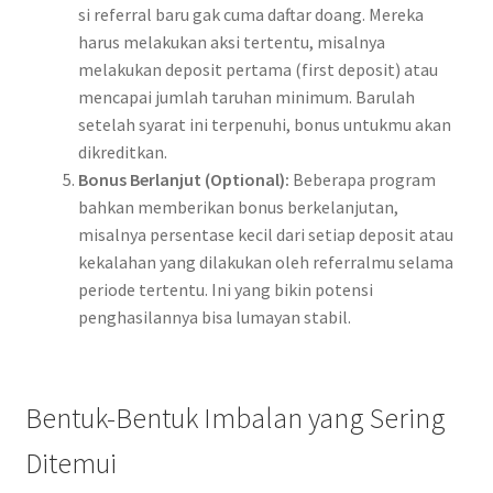
si referral baru gak cuma daftar doang. Mereka
harus melakukan aksi tertentu, misalnya
melakukan deposit pertama (first deposit) atau
mencapai jumlah taruhan minimum. Barulah
setelah syarat ini terpenuhi, bonus untukmu akan
dikreditkan.
Bonus Berlanjut (Optional):
Beberapa program
bahkan memberikan bonus berkelanjutan,
misalnya persentase kecil dari setiap deposit atau
kekalahan yang dilakukan oleh referralmu selama
periode tertentu. Ini yang bikin potensi
penghasilannya bisa lumayan stabil.
Bentuk-Bentuk Imbalan yang Sering
Ditemui