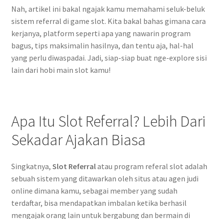
Nah, artikel ini bakal ngajak kamu memahami seluk-beluk
sistem referral di game slot. Kita bakal bahas gimana cara
kerjanya, platform seperti apa yang nawarin program
bagus, tips maksimalin hasilnya, dan tentu aja, hal-hal
yang perlu diwaspadai. Jadi, siap-siap buat nge-explore sisi
lain dari hobi main slot kamu!
Apa Itu Slot Referral? Lebih Dari
Sekadar Ajakan Biasa
Singkatnya,
Slot Referral
atau program referal slot adalah
sebuah sistem yang ditawarkan oleh situs atau agen judi
online dimana kamu, sebagai member yang sudah
terdaftar, bisa mendapatkan imbalan ketika berhasil
mengajak orang lain untuk bergabung dan bermain di