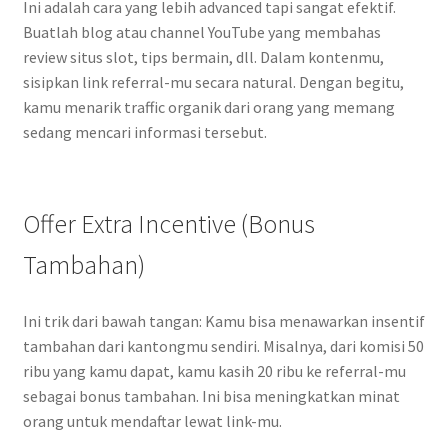
Ini adalah cara yang lebih advanced tapi sangat efektif.
Buatlah blog atau channel YouTube yang membahas
review situs slot, tips bermain, dll. Dalam kontenmu,
sisipkan link referral-mu secara natural. Dengan begitu,
kamu menarik traffic organik dari orang yang memang
sedang mencari informasi tersebut.
Offer Extra Incentive (Bonus
Tambahan)
Ini trik dari bawah tangan: Kamu bisa menawarkan insentif
tambahan dari kantongmu sendiri. Misalnya, dari komisi 50
ribu yang kamu dapat, kamu kasih 20 ribu ke referral-mu
sebagai bonus tambahan. Ini bisa meningkatkan minat
orang untuk mendaftar lewat link-mu.