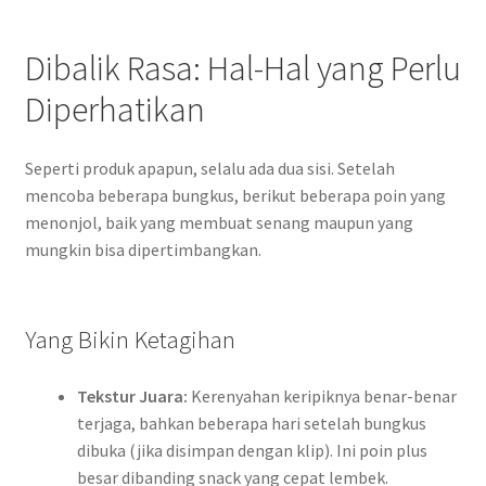
Dibalik Rasa: Hal-Hal yang Perlu
Diperhatikan
Seperti produk apapun, selalu ada dua sisi. Setelah
mencoba beberapa bungkus, berikut beberapa poin yang
menonjol, baik yang membuat senang maupun yang
mungkin bisa dipertimbangkan.
Yang Bikin Ketagihan
Tekstur Juara:
Kerenyahan keripiknya benar-benar
terjaga, bahkan beberapa hari setelah bungkus
dibuka (jika disimpan dengan klip). Ini poin plus
besar dibanding snack yang cepat lembek.