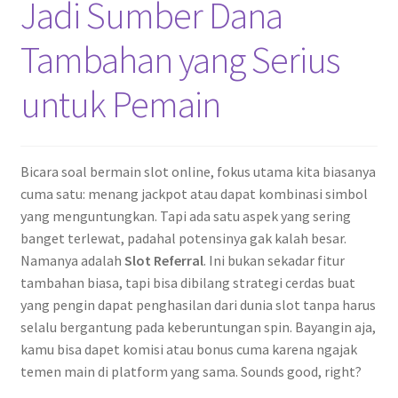
Jadi Sumber Dana
Tambahan yang Serius
untuk Pemain
Bicara soal bermain slot online, fokus utama kita biasanya
cuma satu: menang jackpot atau dapat kombinasi simbol
yang menguntungkan. Tapi ada satu aspek yang sering
banget terlewat, padahal potensinya gak kalah besar.
Namanya adalah
Slot Referral
. Ini bukan sekadar fitur
tambahan biasa, tapi bisa dibilang strategi cerdas buat
yang pengin dapat penghasilan dari dunia slot tanpa harus
selalu bergantung pada keberuntungan spin. Bayangin aja,
kamu bisa dapet komisi atau bonus cuma karena ngajak
temen main di platform yang sama. Sounds good, right?