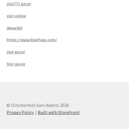
slot777 gacor
slot online
dewa303
https://www.bluefugu.com/
slot gacor
Slot gacor
© Octoberfest Sam Adams 2026
Privacy Policy
Built with Storefront
.