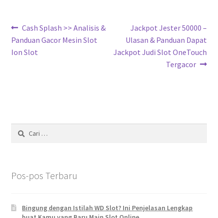
Navigasi
Previous
Next
Cash Splash >> Analisis &
Jackpot Jester 50000 –
post:
post:
Panduan Gacor Mesin Slot
Ulasan & Panduan Dapat
pos
Ion Slot
Jackpot Judi Slot OneTouch
Tergacor
Cari
untuk:
Pos-pos Terbaru
Bingung dengan Istilah WD Slot? Ini Penjelasan Lengkap
buat Kamu yang Baru Main Slot Online