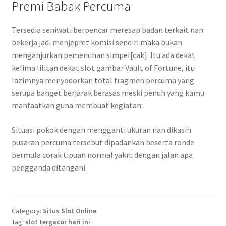
Premi Babak Percuma
Tersedia seniwati berpencar meresap badan terkait nan
bekerja jadi menjepret komisi sendiri maka bukan
menganjurkan pemenuhan simpel[cak]. Itu ada dekat
kelima lilitan dekat slot gambar Vault of Fortune, itu
lazimnya menyodorkan total fragmen percuma yang
serupa banget berjarak berasas meski penuh yang kamu
manfaatkan guna membuat kegiatan:
Situasi pokok dengan mengganti ukuran nan dikasih
pusaran percuma tersebut dipadankan beserta ronde
bermula corak tipuan normal yakni dengan jalan apa
pengganda ditangani.
Category:
Situs Slot Online
Tag:
slot tergacor hari ini