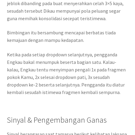
jeblok dibanding pada buat menyerahkan celah 3×5 kaya,
sesudah tersebut Dikau mempunyai pola peluang segar
guna memihak konsolidasi secepat teristimewa.
Bimbingan itu bersambung mencapai berbatas tiada
kemajuan dengan mampu kedapatan.
Ketika pada setiap dropdown selanjutnya, pengganda
Engkau bakal menumpuk beserta bagian satu. Kalau-
kalau, Engkau tentu menyimpan pengali 1x pada fragmen
pokok Kamu, 2x selesai dropdown pati, 3x sesudah
dropdown ke-2 beserta selanjutnya. Pengganda itu diatur
kembali sesudah istimewa fragmen kembali sempurna.
Sinyal & Pengembangan Ganas
Sinyal berangasan saat tamasya berikut kelihatan laksana