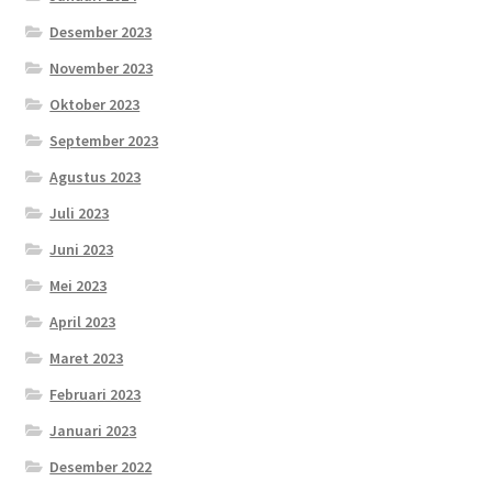
Desember 2023
November 2023
Oktober 2023
September 2023
Agustus 2023
Juli 2023
Juni 2023
Mei 2023
April 2023
Maret 2023
Februari 2023
Januari 2023
Desember 2022