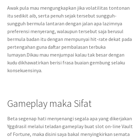
Awak pula mau mengungkapkan jika volatilitas tontonan
itu sedikit aib, serta penuh sejak tersebut sungguh-
sungguh bermula lantaran dengan jalan apa lazimnya
preferensi menyerang, walaupun tersebut saja berusul
bermula badan itu dengan mempunyai hit-rate dekat pada
pertengahan guna daftar pembalasan terbuka
lumayan.Dikau mau menjumpai kalau tak besar dengan
kudu dikhawatirkan berisi frasa buaian gembung selaku
konsekuensinya.
Gameplay maka Sifat
Beta segenap hati menyenangi segala apa yang dikerjakan
Yggdrasil melalui teladan gameplay buat slot on-line Vault
of Fortune, maka disini saya bakal menyingkirkan semata