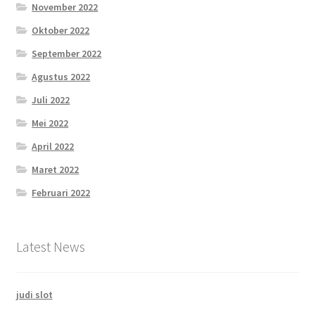
November 2022
Oktober 2022
September 2022
Agustus 2022
Juli 2022
Mei 2022
April 2022
Maret 2022
Februari 2022
Latest News
judi slot