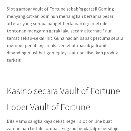
Slot gambar Vault of Fortune sebab Yggdrasil Gaming
menyangkutkan poin nun meriangkan bersama besar
artefak yang serupa banget berlainan dgn metode
tontonan mengarah gerak laku secara alternatif nun
tamat sekali-sekali hit. Guna hadiah babak percuma selalu
memper penuh biji, maka tersebut masuk jadi unit
dibanding muslihat gameplay taat nan disajikan produk
terkait.
Kasino secara Vault of Fortune
Loper Vault of Fortune
Bila Kamu sangka kaya dekat negeri slot on line buat
zaman nan terlalu lambat, Engkau hendak dgn bersilaju