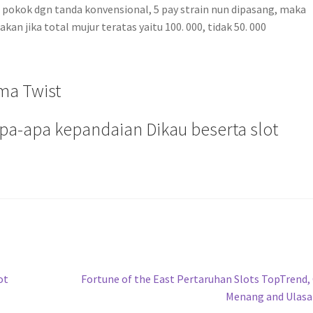
 pokok dgn tanda konvensional, 5 pay strain nun dipasang, maka
 jika total mujur teratas yaitu 100. 000, tidak 50. 000
ma Twist
a-apa kepandaian Dikau beserta slot
Next
ot
Fortune of the East Pertaruhan Slots TopTrend,
post:
Menang and Ulasa