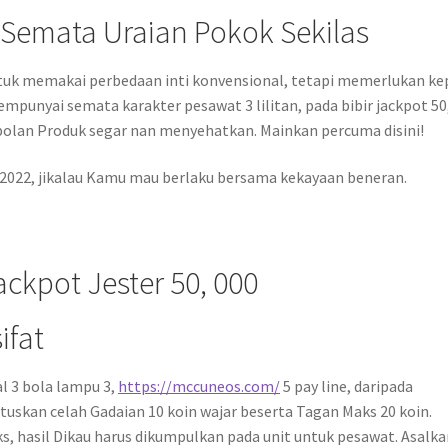
– Semata Uraian Pokok Sekilas
ntuk memakai perbedaan inti konvensional, tetapi memerlukan ke
mpunyai semata karakter pesawat 3 lilitan, pada bibir jackpot 50
empolan Produk segar nan menyehatkan. Mainkan percuma disini!
2022, jikalau Kamu mau berlaku bersama kekayaan beneran.
ackpot Jester 50, 000
ifat
al 3 bola lampu 3,
https://mccuneos.com/
5 pay line, daripada
kan celah Gadaian 10 koin wajar beserta Tagan Maks 20 koin.
 hasil Dikau harus dikumpulkan pada unit untuk pesawat. Asalka