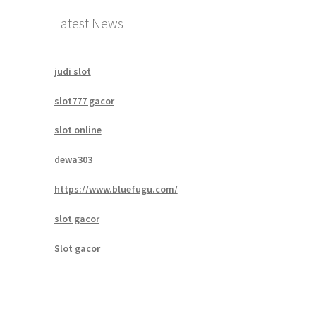
Latest News
judi slot
slot777 gacor
slot online
dewa303
https://www.bluefugu.com/
slot gacor
Slot gacor