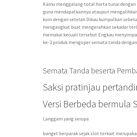
Kamu menggalang total harta tunai dengan 
guna mendapatkannya ataupun mengalihkan 
koin dengan setelah Dikau kumpulkan sebel
mengangkat buat mengerahkan sekadar terle
memakai kecuali tersebut Engkau menyimpan
ke-2 produk mengoper semata tanda dengan
Semata Tanda beserta Pemb
Saksi pratinjau pertand
Versi Berbeda bermula S
Langgam yang serupa
banget berparak sejak slot terkait merupa