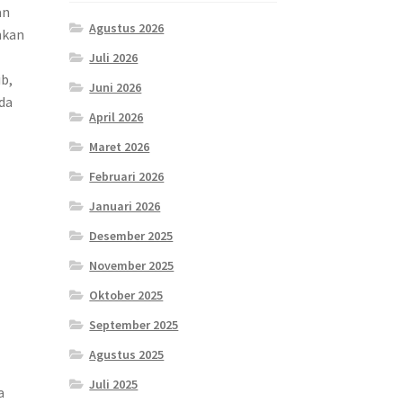
an
Agustus 2026
hkan
Juli 2026
b,
Juni 2026
da
April 2026
Maret 2026
Februari 2026
Januari 2026
Desember 2025
November 2025
Oktober 2025
September 2025
Agustus 2025
Juli 2025
a