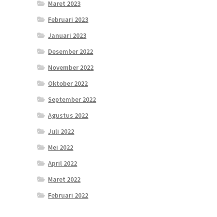
Maret 2023
Februari 2023
Januari 2023
Desember 2022
November 2022
Oktober 2022
September 2022
Agustus 2022
Juli 2022
Mei 2022
April 2022
Maret 2022
Februari 2022