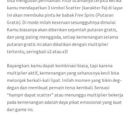
bisa mengubah permainan. Fitur utamanya terpicu ketika
kamu mendapatkan 3 simbol Scatter (karakter Fa) di layar.
Ini akan membuka pintu ke babak
Free Spins
(Putaran
Gratis). Di mode inilah keseruan sesungguhnya dimulai.
Kamu biasanya akan diberikan sejumlah putaran gratis,
dan yang paling menggoda, setiap kemenangan selama
putaran gratis ini akan dikalikan dengan multiplier
tertentu, seringkali x2 atau x3!
Bayangkan: kamu dapat kombinasi biasa, tapi karena
multiplier aktif, kemenangan yang seharusnya kecil bisa
melonjak berkali-kali lipat. Inilah momen yang bikin deg-
degan dan membuat pemain terus kembali. Sensasi
“hampir dapat scatter” atau menunggu multiplier bekerja
pada kemenangan adalah daya pikat emosional yang kuat
dari game ini.