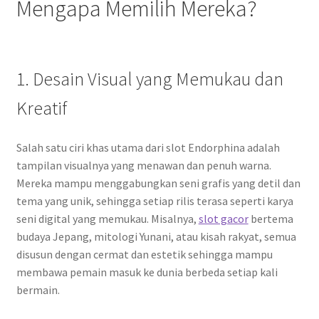
Mengapa Memilih Mereka?
1. Desain Visual yang Memukau dan
Kreatif
Salah satu ciri khas utama dari slot Endorphina adalah
tampilan visualnya yang menawan dan penuh warna.
Mereka mampu menggabungkan seni grafis yang detil dan
tema yang unik, sehingga setiap rilis terasa seperti karya
seni digital yang memukau. Misalnya,
slot gacor
bertema
budaya Jepang, mitologi Yunani, atau kisah rakyat, semua
disusun dengan cermat dan estetik sehingga mampu
membawa pemain masuk ke dunia berbeda setiap kali
bermain.