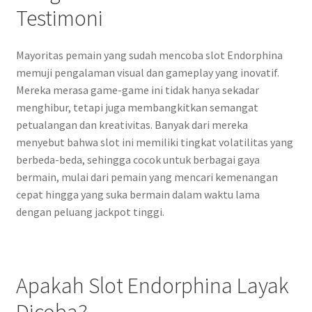
Testimoni
Mayoritas pemain yang sudah mencoba slot Endorphina
memuji pengalaman visual dan gameplay yang inovatif.
Mereka merasa game-game ini tidak hanya sekadar
menghibur, tetapi juga membangkitkan semangat
petualangan dan kreativitas. Banyak dari mereka
menyebut bahwa slot ini memiliki tingkat volatilitas yang
berbeda-beda, sehingga cocok untuk berbagai gaya
bermain, mulai dari pemain yang mencari kemenangan
cepat hingga yang suka bermain dalam waktu lama
dengan peluang jackpot tinggi.
Apakah Slot Endorphina Layak
Dicoba?