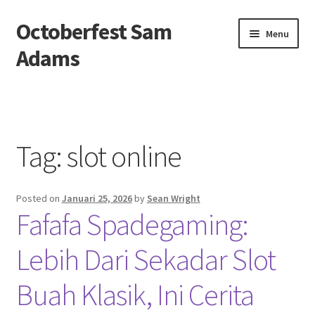
Octoberfest Sam
Skip
Skip
Menu
to
to
Adams
navigation
content
Beranda
About us
Tag:
slot online
Contact us
Posted on
Januari 25, 2026
by
Sean Wright
Privacy Policy
Fafafa Spadegaming:
Lebih Dari Sekadar Slot
Buah Klasik, Ini Cerita