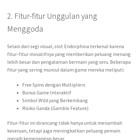
2. Fitur-fitur Unggulan yang
Menggoda
Selain dari segi visual, slot Endorphina terkenal karena
fitur-fitur inovatifnya yang memberikan peluang menang
lebih besar dan pengalaman bermain yang seru. Beberapa
fitur yang sering muncul dalam game mereka meliputi:
Free Spins dengan Multipliers
Bonus Game Interaktif
Simbol Wild yang Berkembang
Risiko Ganda (Gamble Feature)
Fitur-fitur ini dirancang tidak hanya untuk menambah
keseruan, tetapi juga meningkatkan peluang pemain
meraih kemenangan besar.