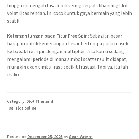
hingga menengah bisa lebih sering terjadi dibanding slot
volatilitas rendah. Ini cocok untuk gaya bermain yang lebih
stabil.
Ketergantungan pada Fitur Free Spin:
Sebagian besar
harapan untuk kemenangan besar bertumpu pada masuk
ke babak free spin dengan multiplier. Jika kamu sedang
mengalami periode di mana simbol scatter sulit didapat,
mungkin akan timbul rasa sedikit frustasi. Tapi ya, itu lah
risiko …
Category:
Slot Thailand
Tag:
slot online
Posted on
Desember 25, 2025
by
Sean Wright