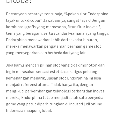
Pertanyaan besarnya tentu saja, “Apakah slot Endorphina
layak untuk dicoba?” Jawabannya, sangat layak! Dengan
kombinasi grafis yang memesona, fitur-fitur inovatif,
tema yang beragam, serta standar keamanan yang tinggi,
Endorphina menawarkan lebih dari sekadar hiburan,
mereka menawarkan pengalaman bermain game slot
yang menyegarkan dan berbeda dari yang lain.
Jika kamu mencari pilihan slot yang tidak monoton dan
ingin merasakan sensasi estetika sekaligus peluang
kemenangan menarik, ulasan slot Endorphina ini bisa
menjadi referensi utama. Tidak hanya itu, dengan
mengikuti perkembangan teknologi terbaru dan inovasi
mereka, Endorphina tetap menjadi salah satu penyedia
game yang patut diperhitungkan di industri judi online
Indonesia maupun global.