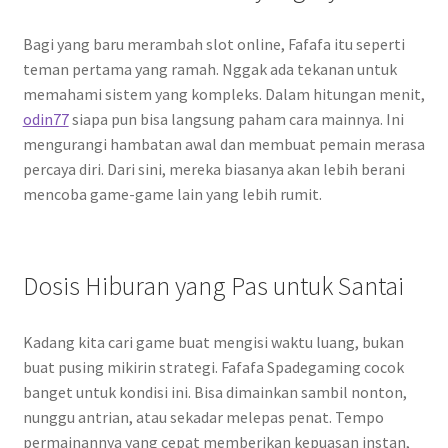
Bagi yang baru merambah slot online, Fafafa itu seperti
teman pertama yang ramah. Nggak ada tekanan untuk
memahami sistem yang kompleks. Dalam hitungan menit,
odin77
siapa pun bisa langsung paham cara mainnya. Ini
mengurangi hambatan awal dan membuat pemain merasa
percaya diri. Dari sini, mereka biasanya akan lebih berani
mencoba game-game lain yang lebih rumit.
Dosis Hiburan yang Pas untuk Santai
Kadang kita cari game buat mengisi waktu luang, bukan
buat pusing mikirin strategi. Fafafa Spadegaming cocok
banget untuk kondisi ini. Bisa dimainkan sambil nonton,
nunggu antrian, atau sekadar melepas penat. Tempo
permainannya yang cepat memberikan kepuasan instan,