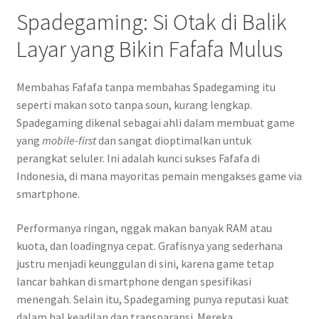
Spadegaming: Si Otak di Balik
Layar yang Bikin Fafafa Mulus
Membahas Fafafa tanpa membahas Spadegaming itu
seperti makan soto tanpa soun, kurang lengkap.
Spadegaming dikenal sebagai ahli dalam membuat game
yang
mobile-first
dan sangat dioptimalkan untuk
perangkat seluler. Ini adalah kunci sukses Fafafa di
Indonesia, di mana mayoritas pemain mengakses game via
smartphone.
Performanya ringan, nggak makan banyak RAM atau
kuota, dan loadingnya cepat. Grafisnya yang sederhana
justru menjadi keunggulan di sini, karena game tetap
lancar bahkan di smartphone dengan spesifikasi
menengah. Selain itu, Spadegaming punya reputasi kuat
dalam hal keadilan dan transparansi. Mereka