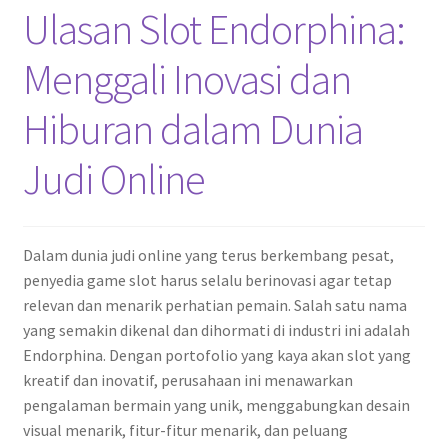
Ulasan Slot Endorphina:
Menggali Inovasi dan
Hiburan dalam Dunia
Judi Online
Dalam dunia judi online yang terus berkembang pesat,
penyedia game slot harus selalu berinovasi agar tetap
relevan dan menarik perhatian pemain. Salah satu nama
yang semakin dikenal dan dihormati di industri ini adalah
Endorphina. Dengan portofolio yang kaya akan slot yang
kreatif dan inovatif, perusahaan ini menawarkan
pengalaman bermain yang unik, menggabungkan desain
visual menarik, fitur-fitur menarik, dan peluang