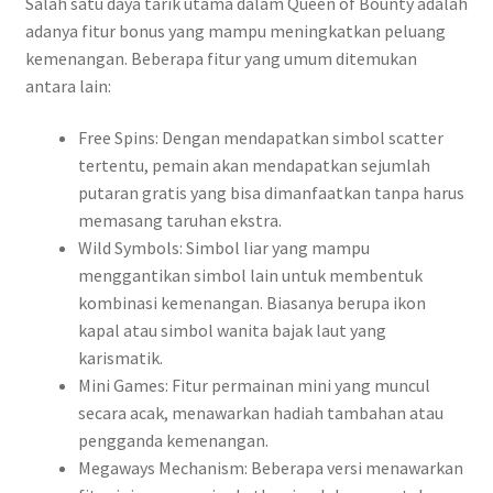
Salah satu daya tarik utama dalam Queen of Bounty adalah
adanya fitur bonus yang mampu meningkatkan peluang
kemenangan. Beberapa fitur yang umum ditemukan
antara lain:
Free Spins: Dengan mendapatkan simbol scatter
tertentu, pemain akan mendapatkan sejumlah
putaran gratis yang bisa dimanfaatkan tanpa harus
memasang taruhan ekstra.
Wild Symbols: Simbol liar yang mampu
menggantikan simbol lain untuk membentuk
kombinasi kemenangan. Biasanya berupa ikon
kapal atau simbol wanita bajak laut yang
karismatik.
Mini Games: Fitur permainan mini yang muncul
secara acak, menawarkan hadiah tambahan atau
pengganda kemenangan.
Megaways Mechanism: Beberapa versi menawarkan