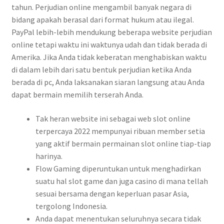
tahun. Perjudian online mengambil banyak negara di
bidang apakah berasal dari format hukum atau ilegal.
PayPal lebih-lebih mendukung beberapa website perjudian
online tetapi waktu ini waktunya udah dan tidak berada di
Amerika. Jika Anda tidak keberatan menghabiskan waktu
di dalam lebih dari satu bentuk perjudian ketika Anda
berada di pc, Anda laksanakan siaran langsung atau Anda
dapat bermain memilih terserah Anda.
Tak heran website ini sebagai web slot online
terpercaya 2022 mempunyai ribuan member setia
yang aktif bermain permainan slot online tiap-tiap
harinya.
Flow Gaming diperuntukan untuk menghadirkan
suatu hal slot game dan juga casino di mana tellah
sesuai bersama dengan keperluan pasar Asia,
tergolong Indonesia.
Anda dapat menentukan seluruhnya secara tidak