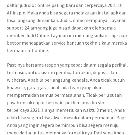
daftar judi slot online paling baru dan terpercaya 2021 Di
Allinspin. Maka anda bisa segera melakukan instal apk dan
bisa langsung dimainkan. Judi Online mempunyai Layanan
support 24jam yang juga bisa didapatkan oleh semua
member Judi Online. Layanan ini memungkinkan tiap-tiap
bettor mendapatkan service bantuan tekhnis kala mereka
bermain slot online.
Pastinya bersama respon yang cepat dalam segala perihal,
termasuk untuk sistem pembuatan akun, deposit dan
withdraw. Apabila berlangsung kendala, Anda tidak butuh
khawatir, gara-gara sudah ada team yang akan
mempermudah semua permasalahan. Tidak perlu susah
payah untuk dapat bermain judi bersama bo slot
terpercaya 2021. Hanya memerlukan waktu 3 menit, Anda
udah bisa segera bisa akses masuk dalam permainan. Bagi
Anda yang ingin segera berhimpun bisa segera menuju
menu daftar untuk membuka formulirnya. Dari sana Anda