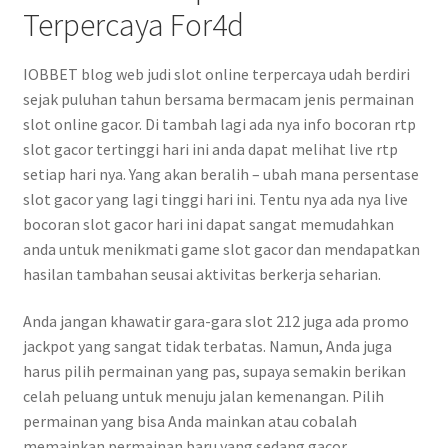
Terpercaya For4d
IOBBET blog web judi slot online terpercaya udah berdiri
sejak puluhan tahun bersama bermacam jenis permainan
slot online gacor. Di tambah lagi ada nya info bocoran rtp
slot gacor tertinggi hari ini anda dapat melihat live rtp
setiap hari nya. Yang akan beralih – ubah mana persentase
slot gacor yang lagi tinggi hari ini. Tentu nya ada nya live
bocoran slot gacor hari ini dapat sangat memudahkan
anda untuk menikmati game slot gacor dan mendapatkan
hasilan tambahan seusai aktivitas berkerja seharian.
Anda jangan khawatir gara-gara slot 212 juga ada promo
jackpot yang sangat tidak terbatas. Namun, Anda juga
harus pilih permainan yang pas, supaya semakin berikan
celah peluang untuk menuju jalan kemenangan. Pilih
permainan yang bisa Anda mainkan atau cobalah
memainkan permainan baru yang sedang gacor.