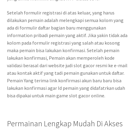
Setelah formulir registrasi di atas keluar, yang harus
dilakukan pemain adalah melengkapi semua kolom yang
ada di formulir daftar bagian baru menggunakan
information pribadi pemain yang aktif. Jika yakin tidak ada
kolom pada formulir registrasi yang salah atau kosong
maka pemain bisa lakukan konfirmasi. Setelah pemain
lakukan konfirmasi, Pemain akan memperoleh kode
validasi berasal dari website judi slot gacor resmi ke e-mail
atau kontak aktif yang tadi pemain gunakan untuk daftar.
Pemain Yang terima link konfirmasi akun baru baru bisa
lakukan konfirmasi agar Id pemain yang didafatrkan udah
bisa dipakai untuk main game slot gacor online.
Permainan Lengkap Mudah Di Akses