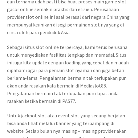
dan ternama udah pasti bisa buat proses main game slot
gacor online semakin praktis dan efisien. Perusahaan
provider slot online ini asal berasal dari negara China yang
mempunyai keunikan di segi permainan slot nya yang di
cinta oleh para penduduk Asia.
Sebagai situs slot online terpercaya, kami terus berusaha
untuk menyediakan fasilitas lengkap dan memadai. Situs
ini juga kita update dengan loading yang cepat dan mudah
dipahami agar para pemain slot nyaman dan juga betah
berlama-lama. Pengalaman bermain tak terlupakan pun
akan anda rasakan kala bermain di Mediaslot88.
Pengalaman bermain tak terlupakan pun dapat anda
rasakan ketika bermain di PAS77.
Untuk jackpot slot atau event slot yang sedang berjalan
bisa anda lihat melalui banner yang terpampang di
website. Setiap bulan nya masing – masing provider akan