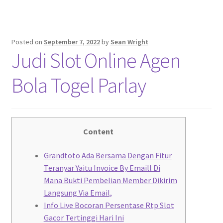
Posted on
September 7, 2022
by
Sean Wright
Judi Slot Online Agen
Bola Togel Parlay
Content
Grandtoto Ada Bersama Dengan Fitur
Teranyar Yaitu Invoice By Emaill Di
Mana Bukti Pembelian Member Dikirim
Langsung Via Email,
Info Live Bocoran Persentase Rtp Slot
Gacor Tertinggi Hari Ini