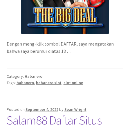
Dengan meng-klik tombol DAFTAR, saya mengatakan
bahwa saya berumur diatas 18 …
Category:
Habanero
Tags:
habanero
,
habanero slot
,
slot online
Posted on
September 4, 2022
by
Sean Wright
Salam88 Daftar Situs