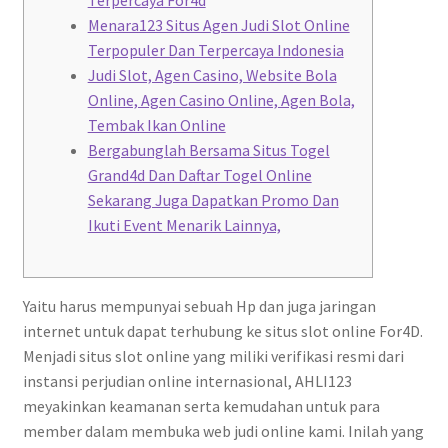
Terpercaya For4d
Menara123 Situs Agen Judi Slot Online
Terpopuler Dan Terpercaya Indonesia
Judi Slot, Agen Casino, Website Bola
Online, Agen Casino Online, Agen Bola,
Tembak Ikan Online
Bergabunglah Bersama Situs Togel
Grand4d Dan Daftar Togel Online
Sekarang Juga Dapatkan Promo Dan
Ikuti Event Menarik Lainnya,
Yaitu harus mempunyai sebuah Hp dan juga jaringan
internet untuk dapat terhubung ke situs slot online For4D.
Menjadi situs slot online yang miliki verifikasi resmi dari
instansi perjudian online internasional, AHLI123
meyakinkan keamanan serta kemudahan untuk para
member dalam membuka web judi online kami. Inilah yang