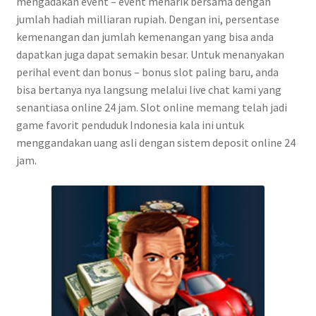
mengadakan event – event menarik bersama dengan
jumlah hadiah milliaran rupiah. Dengan ini, persentase
kemenangan dan jumlah kemenangan yang bisa anda
dapatkan juga dapat semakin besar. Untuk menanyakan
perihal event dan bonus – bonus slot paling baru, anda
bisa bertanya nya langsung melalui live chat kami yang
senantiasa online 24 jam. Slot online memang telah jadi
game favorit penduduk Indonesia kala ini untuk
menggandakan uang asli dengan sistem deposit online 24
jam.