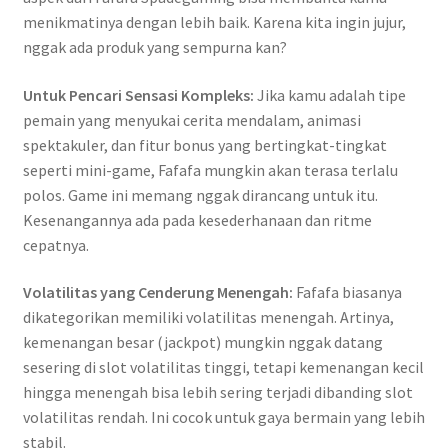
menikmatinya dengan lebih baik. Karena kita ingin jujur,
nggak ada produk yang sempurna kan?
Untuk Pencari Sensasi Kompleks:
Jika kamu adalah tipe
pemain yang menyukai cerita mendalam, animasi
spektakuler, dan fitur bonus yang bertingkat-tingkat
seperti mini-game, Fafafa mungkin akan terasa terlalu
polos. Game ini memang nggak dirancang untuk itu.
Kesenangannya ada pada kesederhanaan dan ritme
cepatnya.
Volatilitas yang Cenderung Menengah:
Fafafa biasanya
dikategorikan memiliki volatilitas menengah. Artinya,
kemenangan besar (jackpot) mungkin nggak datang
sesering di slot volatilitas tinggi, tetapi kemenangan kecil
hingga menengah bisa lebih sering terjadi dibanding slot
volatilitas rendah. Ini cocok untuk gaya bermain yang lebih
stabil.