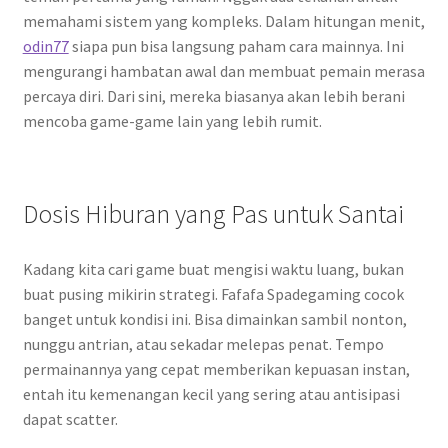
memahami sistem yang kompleks. Dalam hitungan menit,
odin77
siapa pun bisa langsung paham cara mainnya. Ini
mengurangi hambatan awal dan membuat pemain merasa
percaya diri. Dari sini, mereka biasanya akan lebih berani
mencoba game-game lain yang lebih rumit.
Dosis Hiburan yang Pas untuk Santai
Kadang kita cari game buat mengisi waktu luang, bukan
buat pusing mikirin strategi. Fafafa Spadegaming cocok
banget untuk kondisi ini. Bisa dimainkan sambil nonton,
nunggu antrian, atau sekadar melepas penat. Tempo
permainannya yang cepat memberikan kepuasan instan,
entah itu kemenangan kecil yang sering atau antisipasi
dapat scatter.