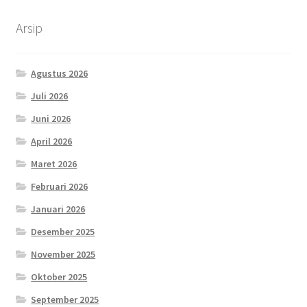
Arsip
Agustus 2026
Juli 2026
Juni 2026
April 2026
Maret 2026
Februari 2026
Januari 2026
Desember 2025
November 2025
Oktober 2025
September 2025