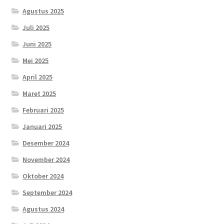
Agustus 2025
Juli 2025
Juni 2025
Mei 2025
April 2025
Maret 2025
Februari 2025
Januari 2025
Desember 2024
November 2024
Oktober 2024
September 2024
Agustus 2024