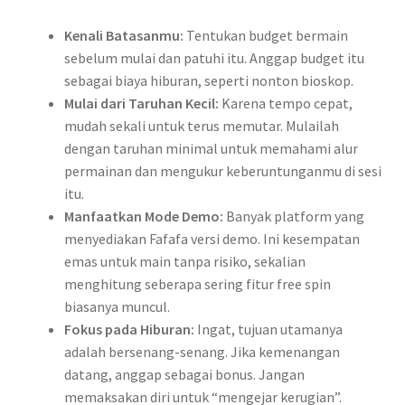
Kenali Batasanmu:
Tentukan budget bermain
sebelum mulai dan patuhi itu. Anggap budget itu
sebagai biaya hiburan, seperti nonton bioskop.
Mulai dari Taruhan Kecil:
Karena tempo cepat,
mudah sekali untuk terus memutar. Mulailah
dengan taruhan minimal untuk memahami alur
permainan dan mengukur keberuntunganmu di sesi
itu.
Manfaatkan Mode Demo:
Banyak platform yang
menyediakan Fafafa versi demo. Ini kesempatan
emas untuk main tanpa risiko, sekalian
menghitung seberapa sering fitur free spin
biasanya muncul.
Fokus pada Hiburan:
Ingat, tujuan utamanya
adalah bersenang-senang. Jika kemenangan
datang, anggap sebagai bonus. Jangan
memaksakan diri untuk “mengejar kerugian”.