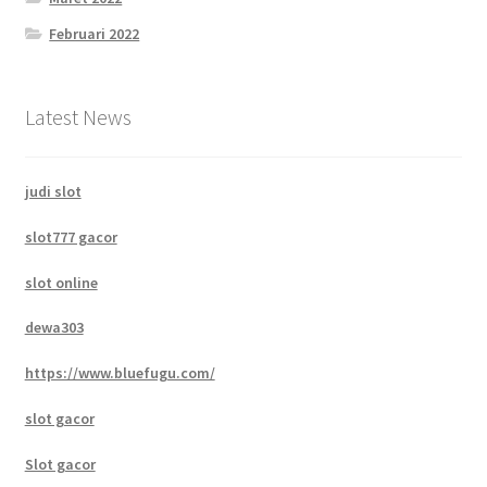
Februari 2022
Latest News
judi slot
slot777 gacor
slot online
dewa303
https://www.bluefugu.com/
slot gacor
Slot gacor