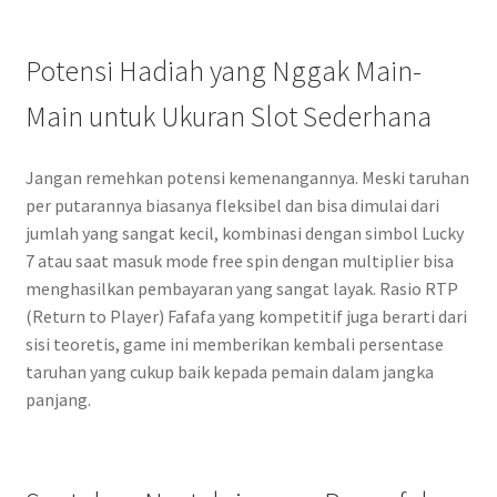
Potensi Hadiah yang Nggak Main-
Main untuk Ukuran Slot Sederhana
Jangan remehkan potensi kemenangannya. Meski taruhan
per putarannya biasanya fleksibel dan bisa dimulai dari
jumlah yang sangat kecil, kombinasi dengan simbol Lucky
7 atau saat masuk mode free spin dengan multiplier bisa
menghasilkan pembayaran yang sangat layak. Rasio RTP
(Return to Player) Fafafa yang kompetitif juga berarti dari
sisi teoretis, game ini memberikan kembali persentase
taruhan yang cukup baik kepada pemain dalam jangka
panjang.