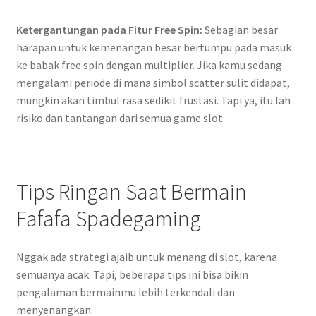
Ketergantungan pada Fitur Free Spin:
Sebagian besar
harapan untuk kemenangan besar bertumpu pada masuk
ke babak free spin dengan multiplier. Jika kamu sedang
mengalami periode di mana simbol scatter sulit didapat,
mungkin akan timbul rasa sedikit frustasi. Tapi ya, itu lah
risiko dan tantangan dari semua game slot.
Tips Ringan Saat Bermain
Fafafa Spadegaming
Nggak ada strategi ajaib untuk menang di slot, karena
semuanya acak. Tapi, beberapa tips ini bisa bikin
pengalaman bermainmu lebih terkendali dan
menyenangkan: