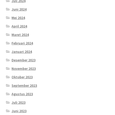
Juli 2024
Juni 2024
Mei 2024
April 2024
Maret 2024
Februari 2024
Januari 2024
Desember 2023
November 2023
Oktober 2023
September 2023
Agustus 2023
Juli 2023
Juni 2023