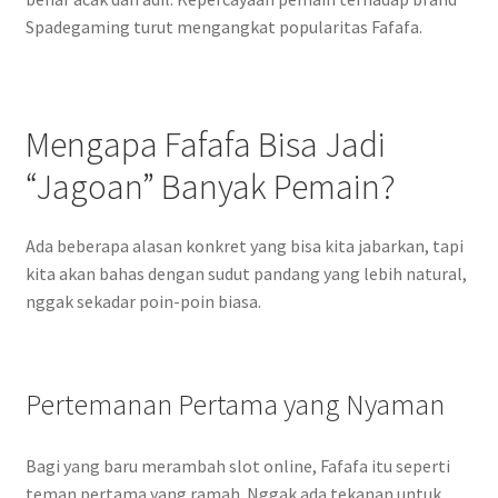
Spadegaming turut mengangkat popularitas Fafafa.
Mengapa Fafafa Bisa Jadi
“Jagoan” Banyak Pemain?
Ada beberapa alasan konkret yang bisa kita jabarkan, tapi
kita akan bahas dengan sudut pandang yang lebih natural,
nggak sekadar poin-poin biasa.
Pertemanan Pertama yang Nyaman
Bagi yang baru merambah slot online, Fafafa itu seperti
teman pertama yang ramah. Nggak ada tekanan untuk