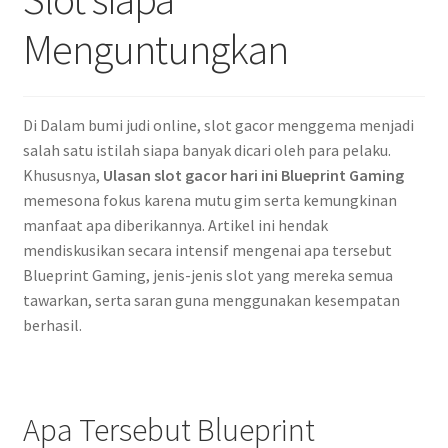
Menguntungkan
Di Dalam bumi judi online, slot gacor menggema menjadi
salah satu istilah siapa banyak dicari oleh para pelaku.
Khususnya,
Ulasan slot gacor hari ini Blueprint Gaming
memesona fokus karena mutu gim serta kemungkinan
manfaat apa diberikannya. Artikel ini hendak
mendiskusikan secara intensif mengenai apa tersebut
Blueprint Gaming, jenis-jenis slot yang mereka semua
tawarkan, serta saran guna menggunakan kesempatan
berhasil.
Apa Tersebut Blueprint