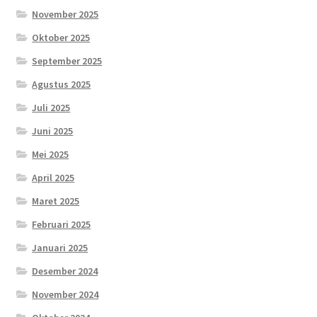
November 2025
Oktober 2025
September 2025
Agustus 2025
Juli 2025
Juni 2025
Mei 2025
April 2025
Maret 2025
Februari 2025
Januari 2025
Desember 2024
November 2024