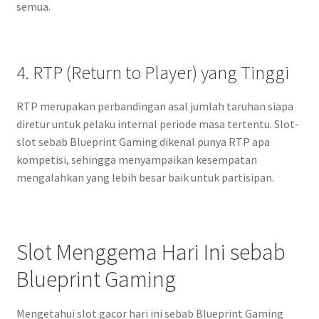
semua.
4. RTP (Return to Player) yang Tinggi
RTP merupakan perbandingan asal jumlah taruhan siapa
diretur untuk pelaku internal periode masa tertentu. Slot-
slot sebab Blueprint Gaming dikenal punya RTP apa
kompetisi, sehingga menyampaikan kesempatan
mengalahkan yang lebih besar baik untuk partisipan.
Slot Menggema Hari Ini sebab
Blueprint Gaming
Mengetahui slot gacor hari ini sebab Blueprint Gaming