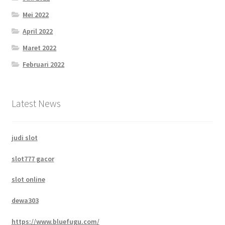
Mei 2022
April 2022
Maret 2022
Februari 2022
Latest News
judi slot
slot777 gacor
slot online
dewa303
https://www.bluefugu.com/