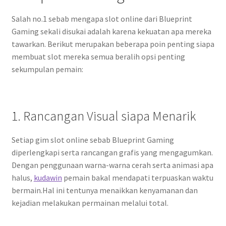
Salah no.1 sebab mengapa slot online dari Blueprint
Gaming sekali disukai adalah karena kekuatan apa mereka
tawarkan. Berikut merupakan beberapa poin penting siapa
membuat slot mereka semua beralih opsi penting
sekumpulan pemain:
1. Rancangan Visual siapa Menarik
Setiap gim slot online sebab Blueprint Gaming
diperlengkapi serta rancangan grafis yang mengagumkan.
Dengan penggunaan warna-warna cerah serta animasi apa
halus,
kudawin
pemain bakal mendapati terpuaskan waktu
bermain.Hal ini tentunya menaikkan kenyamanan dan
kejadian melakukan permainan melalui total.