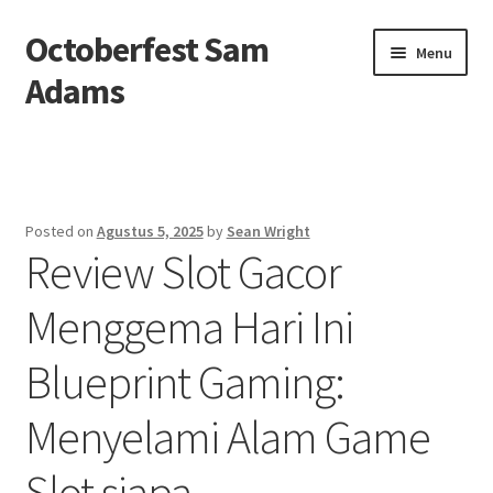
Octoberfest Sam
Skip
Skip
Menu
to
to
Adams
navigation
content
Beranda
About us
Posted on
Agustus 5, 2025
by
Sean Wright
Review Slot Gacor
Contact us
Menggema Hari Ini
Privacy Policy
Blueprint Gaming:
Menyelami Alam Game
Slot siapa