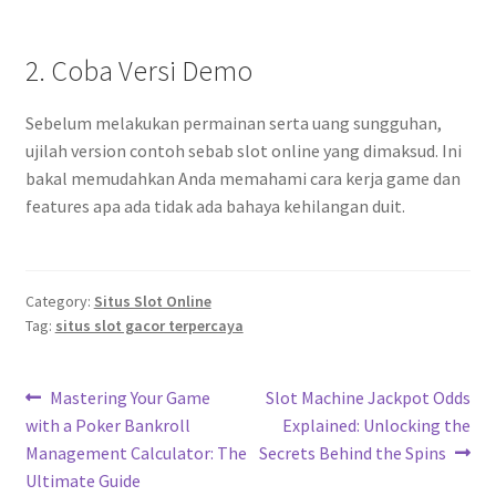
2. Coba Versi Demo
Sebelum melakukan permainan serta uang sungguhan,
ujilah version contoh sebab slot online yang dimaksud. Ini
bakal memudahkan Anda memahami cara kerja game dan
features apa ada tidak ada bahaya kehilangan duit.
Category:
Situs Slot Online
Tag:
situs slot gacor terpercaya
Navigasi
Previous
Next
Mastering Your Game
Slot Machine Jackpot Odds
post:
post:
with a Poker Bankroll
Explained: Unlocking the
pos
Management Calculator: The
Secrets Behind the Spins
Ultimate Guide