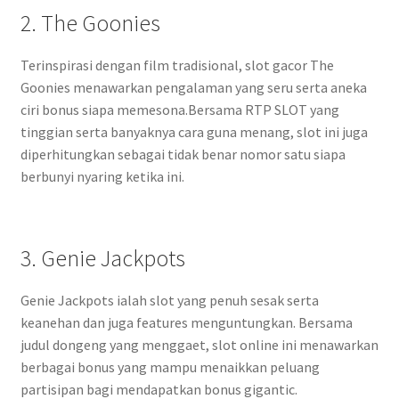
2. The Goonies
Terinspirasi dengan film tradisional, slot gacor The
Goonies menawarkan pengalaman yang seru serta aneka
ciri bonus siapa memesona.Bersama RTP SLOT yang
tinggian serta banyaknya cara guna menang, slot ini juga
diperhitungkan sebagai tidak benar nomor satu siapa
berbunyi nyaring ketika ini.
3. Genie Jackpots
Genie Jackpots ialah slot yang penuh sesak serta
keanehan dan juga features menguntungkan. Bersama
judul dongeng yang menggaet, slot online ini menawarkan
berbagai bonus yang mampu menaikkan peluang
partisipan bagi mendapatkan bonus gigantic.