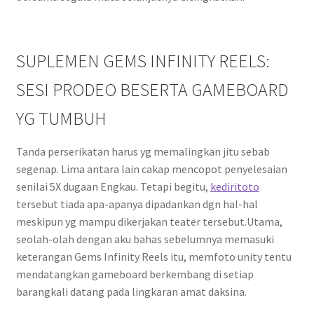
SUPLEMEN GEMS INFINITY REELS:
SESI PRODEO BESERTA GAMEBOARD
YG TUMBUH
Tanda perserikatan harus yg memalingkan jitu sebab
segenap. Lima antara lain cakap mencopot penyelesaian
senilai 5X dugaan Engkau. Tetapi begitu,
kediritoto
tersebut tiada apa-apanya dipadankan dgn hal-hal
meskipun yg mampu dikerjakan teater tersebut.Utama,
seolah-olah dengan aku bahas sebelumnya memasuki
keterangan Gems Infinity Reels itu, memfoto unity tentu
mendatangkan gameboard berkembang di setiap
barangkali datang pada lingkaran amat daksina.