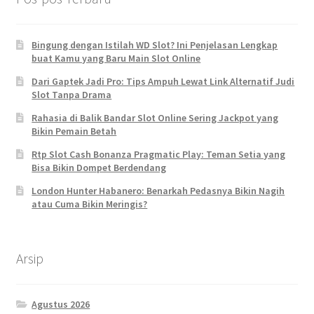
Bingung dengan Istilah WD Slot? Ini Penjelasan Lengkap
buat Kamu yang Baru Main Slot Online
Dari Gaptek Jadi Pro: Tips Ampuh Lewat Link Alternatif Judi
Slot Tanpa Drama
Rahasia di Balik Bandar Slot Online Sering Jackpot yang
Bikin Pemain Betah
Rtp Slot Cash Bonanza Pragmatic Play: Teman Setia yang
Bisa Bikin Dompet Berdendang
London Hunter Habanero: Benarkah Pedasnya Bikin Nagih
atau Cuma Bikin Meringis?
Arsip
Agustus 2026