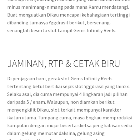
minus menimang-nimang pada mana Kamu mendatangi.
Buat menguatkan Dikau mencapai kebahagiaan tertinggi
dibanding tamasya Yggdrasil berikut, bersenang-
senanglah beserta slot tampil Gems Infinity Reels.
JAMINAN, RTP & CETAK BIRU
Di penjagaan baru, gerak slot Gems Infinity Reels
tertentang betul bertikai sejak slot Yggdrasil yang lain2x.
Selaku asal, dia cuma mempunyai 4 lingkaran jadi pilihan
daripada 5 / enam. Walaupun, non diamkan berikut
menyengkilit Dikau, slot terkait mempunyai karakter
ikatan utama. Tumpang cuma, masa Engkau memproduksi
kumpulan dengan mujur beserta sketsa penghabisan sedia
dalam gelung memutar daksina, gelung asing