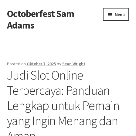
Octoberfest Sam
Skip
Skip
Menu
to
to
Adams
navigation
content
Beranda
About us
Posted on
Oktober 7, 2025
by
Sean Wright
Judi Slot Online
Contact us
Terpercaya: Panduan
Privacy Policy
Lengkap untuk Pemain
yang Ingin Menang dan
Aman