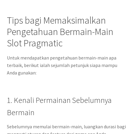
Tips bagi Memaksimalkan
Pengetahuan Bermain-Main
Slot Pragmatic
Untuk mendapatkan pengetahuan bermain-main apa
terbaik, berikut ialah sejumlah petunjuk siapa mampu
Anda gunakan:
1. Kenali Permainan Sebelumnya
Bermain
Sebelumnya memulai bermain-main, luangkan durasi bagi
mengerti aturan dan feature dari game apa Anda