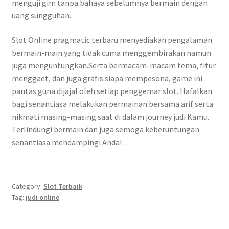
menguji gim tanpa bahaya sebelumnya bermain dengan
uang sungguhan.
Slot Online pragmatic terbaru menyediakan pengalaman
bermain-main yang tidak cuma menggembirakan namun
juga menguntungkan.Serta bermacam-macam tema, fitur
menggaet, dan juga grafis siapa mempesona, game ini
pantas guna dijajal oleh setiap penggemar slot. Hafalkan
bagi senantiasa melakukan permainan bersama arif serta
nikmati masing-masing saat di dalam journey judi Kamu.
Terlindungi bermain dan juga semoga keberuntungan
senantiasa mendampingi Anda!…
Category:
Slot Terbaik
Tag:
judi online