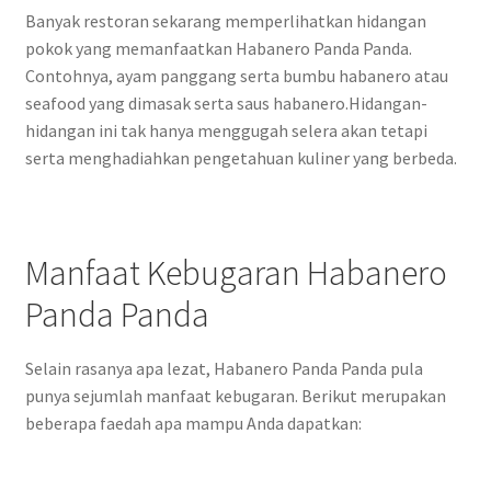
Banyak restoran sekarang memperlihatkan hidangan
pokok yang memanfaatkan Habanero Panda Panda.
Contohnya, ayam panggang serta bumbu habanero atau
seafood yang dimasak serta saus habanero.Hidangan-
hidangan ini tak hanya menggugah selera akan tetapi
serta menghadiahkan pengetahuan kuliner yang berbeda.
Manfaat Kebugaran Habanero
Panda Panda
Selain rasanya apa lezat, Habanero Panda Panda pula
punya sejumlah manfaat kebugaran. Berikut merupakan
beberapa faedah apa mampu Anda dapatkan: