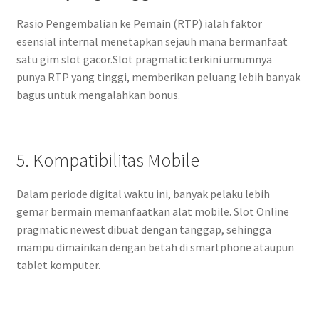
Rasio Pengembalian ke Pemain (RTP) ialah faktor
esensial internal menetapkan sejauh mana bermanfaat
satu gim slot gacor.Slot pragmatic terkini umumnya
punya RTP yang tinggi, memberikan peluang lebih banyak
bagus untuk mengalahkan bonus.
5. Kompatibilitas Mobile
Dalam periode digital waktu ini, banyak pelaku lebih
gemar bermain memanfaatkan alat mobile. Slot Online
pragmatic newest dibuat dengan tanggap, sehingga
mampu dimainkan dengan betah di smartphone ataupun
tablet komputer.