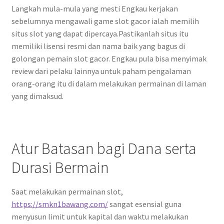
Langkah mula-mula yang mesti Engkau kerjakan
sebelumnya mengawali game slot gacor ialah memilih
situs slot yang dapat dipercaya.Pastikanlah situs itu
memiliki lisensi resmi dan nama baik yang bagus di
golongan pemain slot gacor. Engkau pula bisa menyimak
review dari pelaku lainnya untuk paham pengalaman
orang-orang itu di dalam melakukan permainan di laman
yang dimaksud.
Atur Batasan bagi Dana serta
Durasi Bermain
Saat melakukan permainan slot,
https://smkn1bawang.com/
sangat esensial guna
menyusun limit untuk kapital dan waktu melakukan