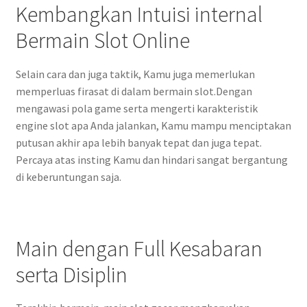
Kembangkan Intuisi internal
Bermain Slot Online
Selain cara dan juga taktik, Kamu juga memerlukan
memperluas firasat di dalam bermain slot.Dengan
mengawasi pola game serta mengerti karakteristik
engine slot apa Anda jalankan, Kamu mampu menciptakan
putusan akhir apa lebih banyak tepat dan juga tepat.
Percaya atas insting Kamu dan hindari sangat bergantung
di keberuntungan saja.
Main dengan Full Kesabaran
serta Disiplin