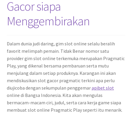
Gacor siapa
Menggembirakan
Dalam dunia judi daring, gim slot online selalu beralih
favorit melimpah pemain. Tidak Benar nomor satu
provider gim slot online terkemuka merupakan Pragmatic
Play, yang dikenal bersama pembaruan serta mutu
menjulang dalam setiap produknya. Karangan ini akan
mendiskusikan slot gacor pragmatic terkini apa perlu
diujicoba dengan sekumpulan penggemar
apibet slot
online di Bangsa Indonesia. Kita akan mengulas
bermacam-macam ciri, judul, serta cara kerja game siapa
membuat slot online Pragmatic Play seperti itu menarik.