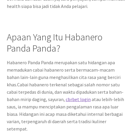
health siapa bisa jadi tidak Anda pelajari.
Apaan Yang Itu Habanero
Panda Panda?
Habanero Panda Panda merupakan satu hidangan apa
memadukan cabai habanero serta bermacam-macam
bahan lain-lain guna menghasilkan cita rasa yang berciri
khas.Cabai habanero terkenal sebagai salah nomor satu
cabai terpedas di dunia, dan waktu dipadukan serta bahan-
bahan mirip daging, sayuran,
cbrbet login
atau lebih-lebih
saus, ia mampu menciptakan pengalaman rasa apa luar
biasa. Hidangan ini acap masa diketahui internal berbagai
varian, terpengaruh di daerah serta tradisi kuliner
setempat.