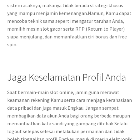
sistem acaknya, makanya tidak berada strategi khusus
yang mampu menjamin kemenangan.Namun, Kamu dapat
mencoba teknik sama seperti mengatur taruhan Anda,
memilih mesin slot gacor serta RTP (Return to Player)
siapa menjulang, dan memanfaatkan ciri bonus dan free
spin.
Jaga Keselamatan Profil Anda
Saat bermain-main slot online, jamin guna merawat
keamanan rekening Kamu serta cara menjaga kerahasiaan
data pribadi dan juga masuk Engkau. Jangan sempat
membagikan data akun Anda bagi orang berbeda maupun
memanfaatkan kata sandi yang gampang ditebak.Selalu
logout selepas selesai melakukan permainan dan tidak
boleh tinggalkan profil Engkau masuk di mesin elektronik