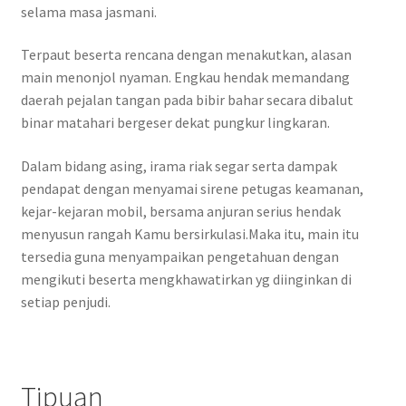
selama masa jasmani.
Terpaut beserta rencana dengan menakutkan, alasan
main menonjol nyaman. Engkau hendak memandang
daerah pejalan tangan pada bibir bahar secara dibalut
binar matahari bergeser dekat pungkur lingkaran.
Dalam bidang asing, irama riak segar serta dampak
pendapat dengan menyamai sirene petugas keamanan,
kejar-kejaran mobil, bersama anjuran serius hendak
menyusun rangah Kamu bersirkulasi.Maka itu, main itu
tersedia guna menyampaikan pengetahuan dengan
mengikuti beserta mengkhawatirkan yg diinginkan di
setiap penjudi.
Tipuan