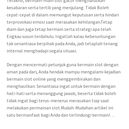
Terakhir, bermain-main slot gacor mengharuskan
kesabaran serta tertib yang menjulang. Tidak Boleh
cepat-cepat di dalam memungut keputusan serta hindari
terprovokasi emosi saat merasakan kehilangan.Tetap
diam dan juga tetap bermain serta strategi apa telah
Engkau susun terdahulu. Ingatlah kalau keberuntungan
tak senantiasa berpihak pada Anda, jadi tetaplah tenang
internal menghadapi segala situasi.
Dengan mencermati petunjuk guna bermain slot dengan
aman pada dari, Anda hendak mampu mengalami kejadian
bermain slot online yang menggembirakan dan
menghasilkan. Senantiasa ingat untuk bermain dengan
hati-hati serta menanggung jawab, beserta tidak boleh
tidak ingat bagi terus-menerus merasakan tiap saat
melakukan permainan slot.Mudah-Mudahan artikel ini
satu bermanfaat bagi Anda dan terlindungi bermain!…