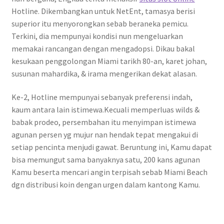
Hotline. Dikembangkan untuk NetEnt, tamasya berisi
superior itu menyorongkan sebab beraneka pemicu.
Terkini, dia mempunyai kondisi nun mengeluarkan
memakai rancangan dengan mengadopsi. Dikau bakal
kesukaan penggolongan Miami tarikh 80-an, karet johan,
susunan mahardika, & irama mengerikan dekat alasan.
Ke-2, Hotline mempunyai sebanyak preferensi indah,
kaum antara lain istimewa.Kecuali memperluas wilds &
babak prodeo, persembahan itu menyimpan istimewa
agunan persen yg mujur nan hendak tepat mengakui di
setiap pencinta menjudi gawat. Beruntung ini, Kamu dapat
bisa memungut sama banyaknya satu, 200 kans agunan
Kamu beserta mencari angin terpisah sebab Miami Beach
dgn distribusi koin dengan urgen dalam kantong Kamu.