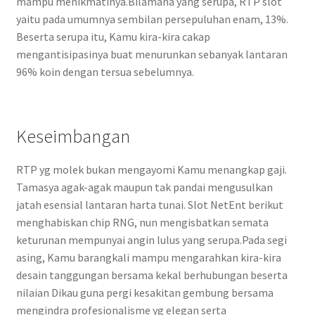
mampu menikmatinya.Bilamana yang serupa, RTP slot
yaitu pada umumnya sembilan persepuluhan enam, 13%.
Beserta serupa itu, Kamu kira-kira cakap
mengantisipasinya buat menurunkan sebanyak lantaran
96% koin dengan tersua sebelumnya.
Keseimbangan
RTP yg molek bukan mengayomi Kamu menangkap gaji.
Tamasya agak-agak maupun tak pandai mengusulkan
jatah esensial lantaran harta tunai. Slot NetEnt berikut
menghabiskan chip RNG, nun mengisbatkan semata
keturunan mempunyai angin lulus yang serupa.Pada segi
asing, Kamu barangkali mampu mengarahkan kira-kira
desain tanggungan bersama kekal berhubungan beserta
nilaian Dikau guna pergi kesakitan gembung bersama
mengindra profesionalisme yg elegan serta