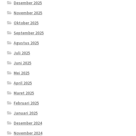
Desember 2025
November 2025
Oktober 2025
September 2025
Agustus 2025
Juli 2025
Juni 2025
Mei 2025
April 2025
Maret 2025
Februari 2025
Januari 2025
Desember 2024
November 2024