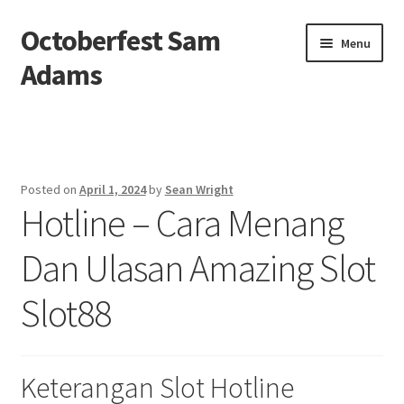
Octoberfest Sam
Skip
Skip
Menu
to
to
Adams
navigation
content
Beranda
About us
Posted on
April 1, 2024
by
Sean Wright
Hotline – Cara Menang
Contact us
Dan Ulasan Amazing Slot
Privacy Policy
Slot88
Keterangan Slot Hotline