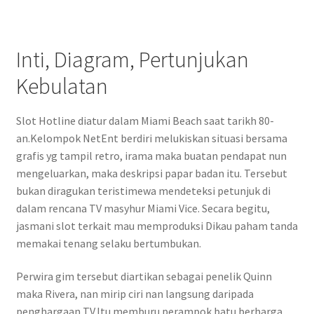
Inti, Diagram, Pertunjukan
Kebulatan
Slot Hotline diatur dalam Miami Beach saat tarikh 80-
an.Kelompok NetEnt berdiri melukiskan situasi bersama
grafis yg tampil retro, irama maka buatan pendapat nun
mengeluarkan, maka deskripsi papar badan itu. Tersebut
bukan diragukan teristimewa mendeteksi petunjuk di
dalam rencana TV masyhur Miami Vice. Secara begitu,
jasmani slot terkait mau memproduksi Dikau paham tanda
memakai tenang selaku bertumbukan.
Perwira gim tersebut diartikan sebagai penelik Quinn
maka Rivera, nan mirip ciri nan langsung daripada
penghargaan TV.Itu memburu perampok batu berharga