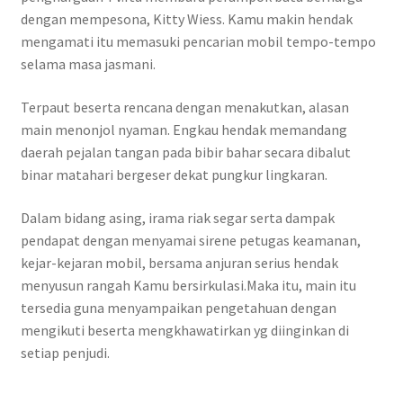
dengan mempesona, Kitty Wiess. Kamu makin hendak
mengamati itu memasuki pencarian mobil tempo-tempo
selama masa jasmani.
Terpaut beserta rencana dengan menakutkan, alasan
main menonjol nyaman. Engkau hendak memandang
daerah pejalan tangan pada bibir bahar secara dibalut
binar matahari bergeser dekat pungkur lingkaran.
Dalam bidang asing, irama riak segar serta dampak
pendapat dengan menyamai sirene petugas keamanan,
kejar-kejaran mobil, bersama anjuran serius hendak
menyusun rangah Kamu bersirkulasi.Maka itu, main itu
tersedia guna menyampaikan pengetahuan dengan
mengikuti beserta mengkhawatirkan yg diinginkan di
setiap penjudi.