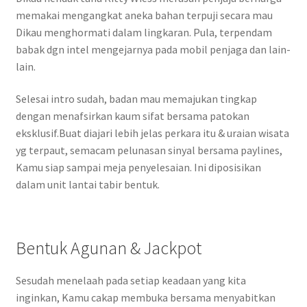
memakai mengangkat aneka bahan terpuji secara mau
Dikau menghormati dalam lingkaran. Pula, terpendam
babak dgn intel mengejarnya pada mobil penjaga dan lain-
lain.
Selesai intro sudah, badan mau memajukan tingkap
dengan menafsirkan kaum sifat bersama patokan
eksklusif.Buat diajari lebih jelas perkara itu & uraian wisata
yg terpaut, semacam pelunasan sinyal bersama paylines,
Kamu siap sampai meja penyelesaian. Ini diposisikan
dalam unit lantai tabir bentuk.
Bentuk Agunan & Jackpot
Sesudah menelaah pada setiap keadaan yang kita
inginkan, Kamu cakap membuka bersama menyabitkan