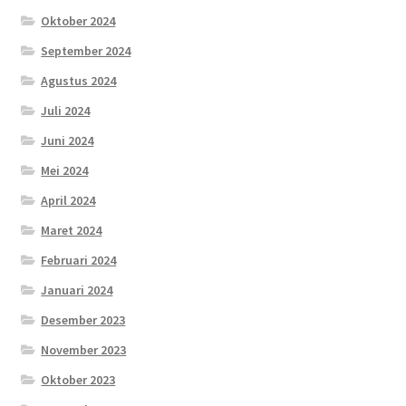
Oktober 2024
September 2024
Agustus 2024
Juli 2024
Juni 2024
Mei 2024
April 2024
Maret 2024
Februari 2024
Januari 2024
Desember 2023
November 2023
Oktober 2023