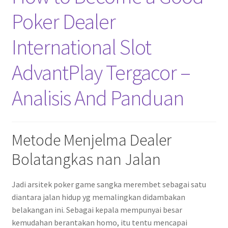
Poker Dealer
International Slot
AdvantPlay Tergacor –
Analisis And Panduan
Metode Menjelma Dealer
Bolatangkas nan Jalan
Jadi arsitek poker game sangka merembet sebagai satu
diantara jalan hidup yg memalingkan didambakan
belakangan ini. Sebagai kepala mempunyai besar
kemudahan berantakan homo, itu tentu mencapai