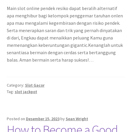
Main slot online pendek resiko dapat beralih alternatif
apa menghibur bagi kelompok penggemar taruhan onlen
apa mau mengalami kegembiraan dengan risiko pendek.
Serta menerapkan saran dan trik yang pernah dinyatakan
di dari, Engkau dapat menaikkan peluang Kamu guna
memenangkan keberuntungan gigantic.Kenanglah untuk
senantiasa bermain dengan cerdas serta bertanggung
balas. Aman bermain serta harap sukses!…
Category:
Slot Gacor
Tag:
slot jackpot
Posted on
Desember 15, 2023
by
Sean Wright
How to Become a Good