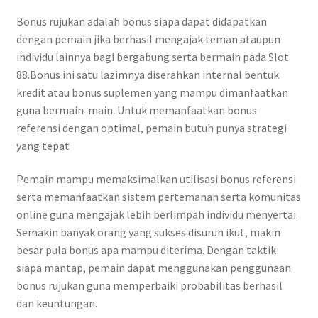
Bonus rujukan adalah bonus siapa dapat didapatkan
dengan pemain jika berhasil mengajak teman ataupun
individu lainnya bagi bergabung serta bermain pada Slot
88.Bonus ini satu lazimnya diserahkan internal bentuk
kredit atau bonus suplemen yang mampu dimanfaatkan
guna bermain-main. Untuk memanfaatkan bonus
referensi dengan optimal, pemain butuh punya strategi
yang tepat
Pemain mampu memaksimalkan utilisasi bonus referensi
serta memanfaatkan sistem pertemanan serta komunitas
online guna mengajak lebih berlimpah individu menyertai.
Semakin banyak orang yang sukses disuruh ikut, makin
besar pula bonus apa mampu diterima. Dengan taktik
siapa mantap, pemain dapat menggunakan penggunaan
bonus rujukan guna memperbaiki probabilitas berhasil
dan keuntungan.