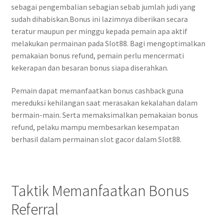
sebagai pengembalian sebagian sebab jumlah judi yang
sudah dihabiskan.Bonus ini lazimnya diberikan secara
teratur maupun per minggu kepada pemain apa aktif
melakukan permainan pada Slot88. Bagi mengoptimalkan
pemakaian bonus refund, pemain perlu mencermati
kekerapan dan besaran bonus siapa diserahkan.
Pemain dapat memanfaatkan bonus cashback guna
mereduksi kehilangan saat merasakan kekalahan dalam
bermain-main. Serta memaksimalkan pemakaian bonus
refund, pelaku mampu membesarkan kesempatan
berhasil dalam permainan slot gacor dalam Slot88.
Taktik Memanfaatkan Bonus
Referral