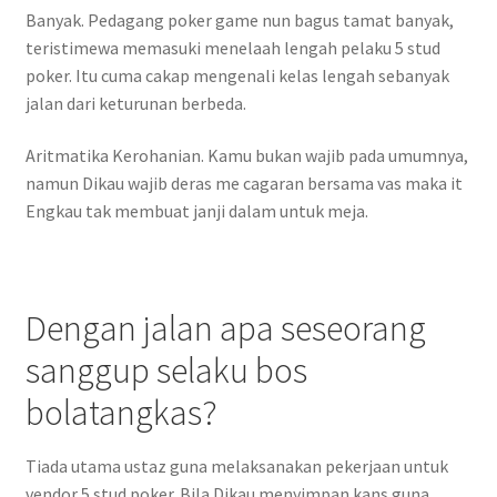
Banyak. Pedagang poker game nun bagus tamat banyak,
teristimewa memasuki menelaah lengah pelaku 5 stud
poker. Itu cuma cakap mengenali kelas lengah sebanyak
jalan dari keturunan berbeda.
Aritmatika Kerohanian. Kamu bukan wajib pada umumnya,
namun Dikau wajib deras me cagaran bersama vas maka it
Engkau tak membuat janji dalam untuk meja.
Dengan jalan apa seseorang
sanggup selaku bos
bolatangkas?
Tiada utama ustaz guna melaksanakan pekerjaan untuk
vendor 5 stud poker. Bila Dikau menyimpan kans guna