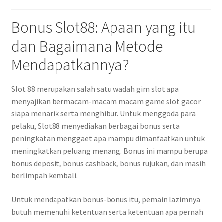
Bonus Slot88: Apaan yang itu
dan Bagaimana Metode
Mendapatkannya?
Slot 88 merupakan salah satu wadah gim slot apa
menyajikan bermacam-macam macam game slot gacor
siapa menarik serta menghibur. Untuk menggoda para
pelaku, Slot88 menyediakan berbagai bonus serta
peningkatan menggaet apa mampu dimanfaatkan untuk
meningkatkan peluang menang. Bonus ini mampu berupa
bonus deposit, bonus cashback, bonus rujukan, dan masih
berlimpah kembali.
Untuk mendapatkan bonus-bonus itu, pemain lazimnya
butuh memenuhi ketentuan serta ketentuan apa pernah