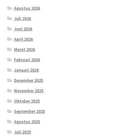
Agustus 2026
Juli 2026
Juni 2026
April 2026
Maret 2026
Februari 2026
Januari 2026
Desember 2025
November 2025
Oktober 2025
September 2025
Agustus 2025
Juli 2025