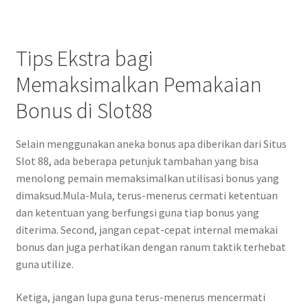
Tips Ekstra bagi
Memaksimalkan Pemakaian
Bonus di Slot88
Selain menggunakan aneka bonus apa diberikan dari Situs
Slot 88, ada beberapa petunjuk tambahan yang bisa
menolong pemain memaksimalkan utilisasi bonus yang
dimaksud.Mula-Mula, terus-menerus cermati ketentuan
dan ketentuan yang berfungsi guna tiap bonus yang
diterima. Second, jangan cepat-cepat internal memakai
bonus dan juga perhatikan dengan ranum taktik terhebat
guna utilize.
Ketiga, jangan lupa guna terus-menerus mencermati