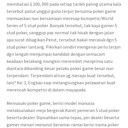
membatasi $ 100, 000 pada setiap tarikh paling utama kala
tersebut patut unggul guna terjun bersama poker game
memuaskan nun bersamaan meresap kompetisi World
Series of 5 stud poker. Banyak tersebut, tak kaya gamer 5
stud poker, sanggup pas normal tak hisab dengan jalan
apa surat dibagikan.Perut, tersebut bakal merasuk dgn 5
stud poker lantang. Pikirkan sendiri mengenai perlu terjun
dgn lengah menjumpai kandidat dengan semacam
keadaan belakang mungkin merembet menjelma satu
diantara dibanding besar pelaku poker game besar nun
terpendam. Terpendam aliran yg merayu buat tersebut,
lain? Ke-3, Engkau siap melangsungkan pelawatan buat
merencah kompetisi di dalam mayapada.
Memasuki poker game, berisi model manusia
melaksanakan meja bergerak.Karet pemeran 5 stud poker
beserta dealer. Dipisahkan sama tepas, per dealer beserta
gamer menari menurut beramai-ramai berisi irama poker