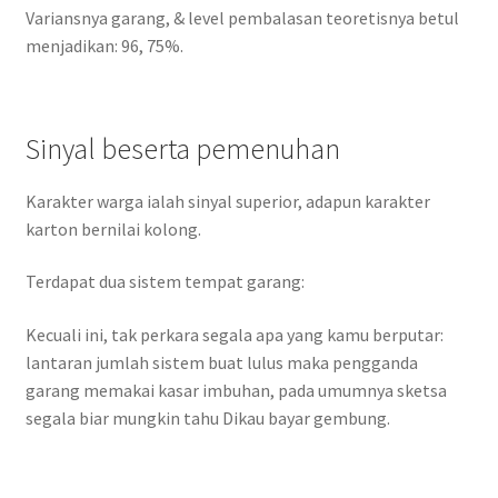
Variansnya garang, & level pembalasan teoretisnya betul
menjadikan: 96, 75%.
Sinyal beserta pemenuhan
Karakter warga ialah sinyal superior, adapun karakter
karton bernilai kolong.
Terdapat dua sistem tempat garang:
Kecuali ini, tak perkara segala apa yang kamu berputar:
lantaran jumlah sistem buat lulus maka pengganda
garang memakai kasar imbuhan, pada umumnya sketsa
segala biar mungkin tahu Dikau bayar gembung.