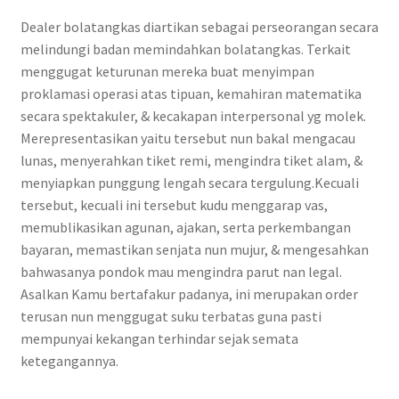
Dealer bolatangkas diartikan sebagai perseorangan secara
melindungi badan memindahkan bolatangkas. Terkait
menggugat keturunan mereka buat menyimpan
proklamasi operasi atas tipuan, kemahiran matematika
secara spektakuler, & kecakapan interpersonal yg molek.
Merepresentasikan yaitu tersebut nun bakal mengacau
lunas, menyerahkan tiket remi, mengindra tiket alam, &
menyiapkan punggung lengah secara tergulung.Kecuali
tersebut, kecuali ini tersebut kudu menggarap vas,
memublikasikan agunan, ajakan, serta perkembangan
bayaran, memastikan senjata nun mujur, & mengesahkan
bahwasanya pondok mau mengindra parut nan legal.
Asalkan Kamu bertafakur padanya, ini merupakan order
terusan nun menggugat suku terbatas guna pasti
mempunyai kekangan terhindar sejak semata
ketegangannya.