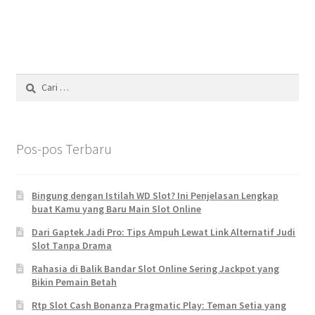
Cari
untuk:
Pos-pos Terbaru
Bingung dengan Istilah WD Slot? Ini Penjelasan Lengkap
buat Kamu yang Baru Main Slot Online
Dari Gaptek Jadi Pro: Tips Ampuh Lewat Link Alternatif Judi
Slot Tanpa Drama
Rahasia di Balik Bandar Slot Online Sering Jackpot yang
Bikin Pemain Betah
Rtp Slot Cash Bonanza Pragmatic Play: Teman Setia yang