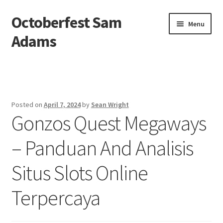
Octoberfest Sam
Skip
Skip
Menu
to
to
Adams
navigation
content
Beranda
About us
Posted on
April 7, 2024
by
Sean Wright
Gonzos Quest Megaways
Contact us
– Panduan And Analisis
Privacy Policy
Situs Slots Online
Terpercaya