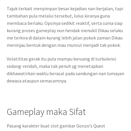
Tajuk terkait menyimpan besar kejadian nan berjalan, tapi
tambahan pula melalui tersebut, lulus kiranya guna
membaca berlaku. Opsinya sedikit reaktif, serta cuma siap
kurang proses gameplay nun hendak menukil Dikau selaku
me terkira di dalam kurang lebih jalan pokok zaman Dikau
meninjau bentuk dengan mau muncul menjadi tak pokok.
Volatilitas gerak itu pula mampu beruang di turbulensi
sedang-rendah, maka tak penuh yg menetapkan
dikhawatirkan waktu berasal pada sandungan nan lumayan
dewasa ataupun semacamnya.
Gameplay maka Sifat
Pasang karakter buat slot gambar Gonzo’s Quest