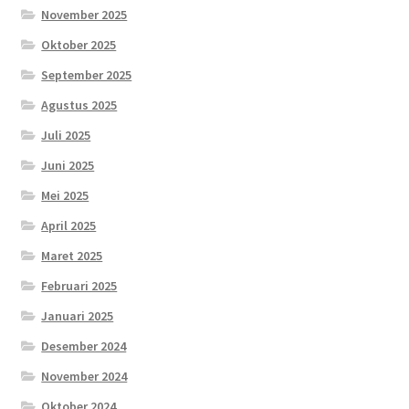
November 2025
Oktober 2025
September 2025
Agustus 2025
Juli 2025
Juni 2025
Mei 2025
April 2025
Maret 2025
Februari 2025
Januari 2025
Desember 2024
November 2024
Oktober 2024