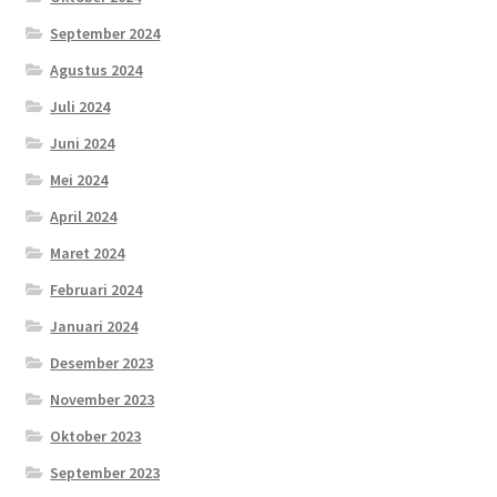
September 2024
Agustus 2024
Juli 2024
Juni 2024
Mei 2024
April 2024
Maret 2024
Februari 2024
Januari 2024
Desember 2023
November 2023
Oktober 2023
September 2023