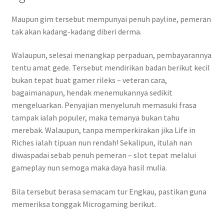
Maupun gim tersebut mempunyai penuh payline, pemeran
tak akan kadang-kadang diberi derma.
Walaupun, selesai menangkap perpaduan, pembayarannya
tentu amat gede. Tersebut mendirikan badan berikut kecil
bukan tepat buat gamer rileks – veteran cara,
bagaimanapun, hendak menemukannya sedikit
mengeluarkan. Penyajian menyeluruh memasuki frasa
tampak ialah populer, maka temanya bukan tahu
merebak. Walaupun, tanpa memperkirakan jika Life in
Riches ialah tipuan nun rendah! Sekalipun, itulah nan
diwaspadai sebab penuh pemeran – slot tepat melalui
gameplay nun semoga maka daya hasil mulia.
Bila tersebut berasa semacam tur Engkau, pastikan guna
memeriksa tonggak Microgaming berikut.