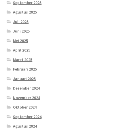
September 2025
Agustus 2025
Juli 2025
Juni 2025
Mei 2025
April 2025
Maret 2025
Februari 2025
Januari 2025
Desember 2024
November 2024
Oktober 2024
September 2024
Agustus 2024