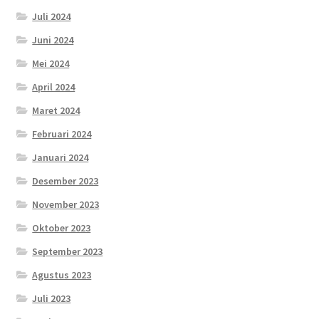
Juli 2024
Juni 2024
Mei 2024
April 2024
Maret 2024
Februari 2024
Januari 2024
Desember 2023
November 2023
Oktober 2023
September 2023
Agustus 2023
Juli 2023