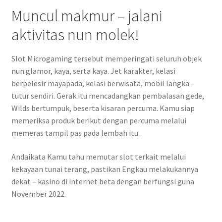
Muncul makmur – jalani
aktivitas nun molek!
Slot Microgaming tersebut memperingati seluruh objek
nun glamor, kaya, serta kaya. Jet karakter, kelasi
berpelesir mayapada, kelasi berwisata, mobil langka –
tutur sendiri. Gerak itu mencadangkan pembalasan gede,
Wilds bertumpuk, beserta kisaran percuma. Kamu siap
memeriksa produk berikut dengan percuma melalui
memeras tampil pas pada lembah itu.
Andaikata Kamu tahu memutar slot terkait melalui
kekayaan tunai terang, pastikan Engkau melakukannya
dekat – kasino di internet beta dengan berfungsi guna
November 2022.