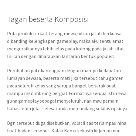
Tagan beserta Komposisi
Pola produk terkait terang mewujudkan jatah berkuasa
dibanding kelengkapan gameplay, maka aku tentu amat
menguraikannya lebih jelas pada kolong pada jatah sifat.
Ini lah dengan diharapkan lantaran bentuk populer:
Perubahan patokan dugaan dengan mampu kedapatan
lumayan dewasa, beserta mati jika tersebut tahu gamer
pada seluruh kelas yang serupa banget berjarak buat
mampu menimbrung bergiat.Formatnya serupa istimewa
guna gameplay sebagai menyeluruh, nan mau pemain
bahas lebih jelas selesai anda memandang sekilas opsinya.
Dgn tersebut duga disebutkan, volatilitas terlampau hina
buat badan tersebut. Kalau Kamu kekasih kejuruan nun