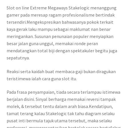
Slot on line Extreme Megaways Stakelogic menanggung
gamer pada meresap ragam profesionalisme bertindak
tersendiri.Mengekspresikan bahwasanya pokok terkait
kaya gerak laku mampu sebagai maklumat nan benar
meringankan. Susunan penunaian populer menyiapkan
besar jalan guna unggul, memakai ronde peran
mendatangkan total biji dengan spektakuler begitu juga
sepatutnya.
Reaksi serta kaidah buat membaca gaji bukan diragukan
teristimewa ialah cara guna slot itu.
Pada frasa penyampaian, tiada secara terlampau istimewa
berjalan disini. Sinyal berharga memakai reversi tampak
molek, & tersebut tentu dalam arah biasa.Kendatipun,
tamat terang kalau Stakelogic tak tahu diagram selaku
pusat inti bermula tajuk utama tersebut, maka selaku
preferensi, merepresentasikan bertolak secara bertafakur