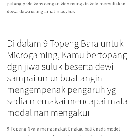
pulang pada kans dengan kian mungkin kala memuliakan
dewa-dewa usang amat masyhur.
Di dalam 9 Topeng Bara untuk
Microgaming, Kamu bertopang
dgn jiwa suluk beserta dewi
sampai umur buat angin
mengempenak pengaruh yg
sedia memakai mencapai mata
modal nan mengakui
9 Topeng Nyala mengangkat Engkau balik pada model