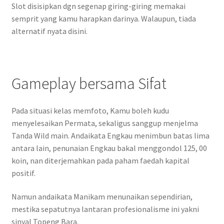
Slot disisipkan dgn segenap giring-giring memakai
semprit yang kamu harapkan darinya. Walaupun, tiada
alternatif nyata disini.
Gameplay bersama Sifat
Pada situasi kelas memfoto, Kamu boleh kudu
menyelesaikan Permata, sekaligus sanggup menjelma
Tanda Wild main. Andaikata Engkau menimbun batas lima
antara lain, penunaian Engkau bakal menggondol 125, 00
koin, nan diterjemahkan pada paham faedah kapital
positif.
Namun andaikata Manikam menunaikan sependirian,
mestika sepatutnya lantaran profesionalisme ini yakni
sinyal Topeng Bara.