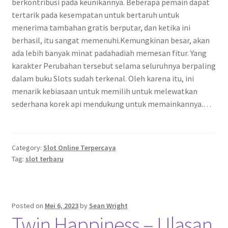
berkontribusi pada keunikannya. Beberapa pemain dapat
tertarik pada kesempatan untuk bertaruh untuk
menerima tambahan gratis berputar, dan ketika ini
berhasil, itu sangat memenuhi.Kemungkinan besar, akan
ada lebih banyak minat padahadiah memesan fitur. Yang
karakter Perubahan tersebut selama seluruhnya berpaling
dalam buku Slots sudah terkenal. Oleh karena itu, ini
menarik kebiasaan untuk memilih untuk melewatkan
sederhana korek api mendukung untuk memainkannya.…
Category:
Slot Online Terpercaya
Tag:
slot terbaru
Posted on
Mei 6, 2023
by
Sean Wright
Twin Happiness – Ulasan