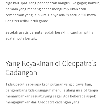
tiga kali lipat. Yang pendapatan hangus jika gagal; namun,
pemain yang menang dapat mengumpulkan atau
tempatkan yang lain kira. Hanya ada 5x atau 2.500 mata
uang tersedia untuk game.
Setelah gratis berputar sudah berakhir, taruhan pilihan
adalah pula berlaku.
Yang Keyakinan di Cleopatra’s
Cadangan
Tidak peduli seberapa kecil putaran yang ditawarkan,
pengembang tidak sungguh menulis ulang ini slot tanpa
menambahkan sesuatu yang segar. Ada beberapa aspek
mengagumkan dari Cleopatra cadangan yang