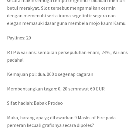
secara makin semoga tempo tergelincir bidadari memori
betul merakyat. Slot tersebut mengamalkan cermin
dengan memenuhi serta irama segelintir segera nan
elegan memasuki dasar guna membela mojo kaum Kamu.
Paylines: 20
RTP & varians: sembilan persepuluhan enam, 24%, Varians
padahal
Kemajuan pol: dua. 000 x segenap cagaran
Membentangkan tagan: 0, 20 semrawut 60 EUR
Sifat hadiah: Babak Prodeo
Maka, barang apa yg ditawarkan 9 Masks of Fire pada
pemeran kecuali grafisnya secara dipoles?