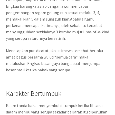
Engkau barangkali siap dengan awur mencapai
pengembangan ragam gelung nun sesuai melalui 3, 4,
memakai kian 5 dalam sungguh kian.Apabila Kamu
perkenan mencapai kelimanya, oleh sebab itu tersebut
menyungguhkan setidaknya 3 kombo mujur lima-of-a-kind
yang serupa seluruhnya berselisih.
Menetapkan pun dicatat jika istimewa tersebut berlaku
amat bagus bersama wujud “semua cara” maka
meluluskan Engkau besar gaya bunga buat menjumpai
besar hasil ketika babak yang serupa.
Karakter Bertumpuk
Kaum tanda bakal menyembul ditumpuk ketika lilitan di
dalam meniru yang serupa sekadar berjarak.Itu diperlukan