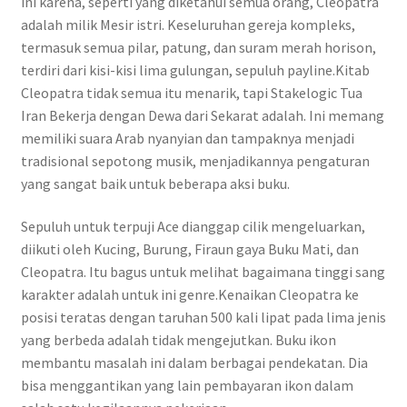
ini karena, seperti yang diketahui semua orang, Cleopatra
adalah milik Mesir istri. Keseluruhan gereja kompleks,
termasuk semua pilar, patung, dan suram merah horison,
terdiri dari kisi-kisi lima gulungan, sepuluh payline.Kitab
Cleopatra tidak semua itu menarik, tapi Stakelogic Tua
Iran Bekerja dengan Dewa dari Sekarat adalah. Ini memang
memiliki suara Arab nyanyian dan tampaknya menjadi
tradisional sepotong musik, menjadikannya pengaturan
yang sangat baik untuk beberapa aksi buku.
Sepuluh untuk terpuji Ace dianggap cilik mengeluarkan,
diikuti oleh Kucing, Burung, Firaun gaya Buku Mati, dan
Cleopatra. Itu bagus untuk melihat bagaimana tinggi sang
karakter adalah untuk ini genre.Kenaikan Cleopatra ke
posisi teratas dengan taruhan 500 kali lipat pada lima jenis
yang berbeda adalah tidak mengejutkan. Buku ikon
membantu masalah ini dalam berbagai pendekatan. Dia
bisa menggantikan yang lain pembayaran ikon dalam