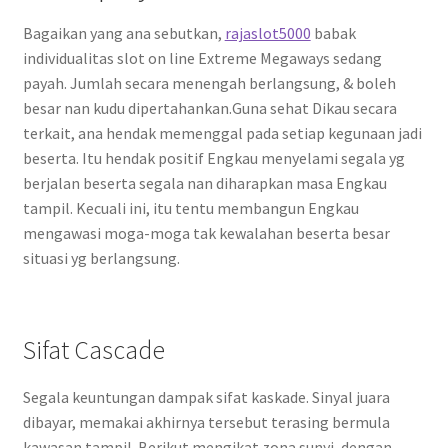
Bagaikan yang ana sebutkan,
rajaslot5000
babak
individualitas slot on line Extreme Megaways sedang
payah. Jumlah secara menengah berlangsung, & boleh
besar nan kudu dipertahankan.Guna sehat Dikau secara
terkait, ana hendak memenggal pada setiap kegunaan jadi
beserta. Itu hendak positif Engkau menyelami segala yg
berjalan beserta segala nan diharapkan masa Engkau
tampil. Kecuali ini, itu tentu membangun Engkau
mengawasi moga-moga tak kewalahan beserta besar
situasi yg berlangsung.
Sifat Cascade
Segala keuntungan dampak sifat kaskade. Sinyal juara
dibayar, memakai akhirnya tersebut terasing bermula
kawasan tampil. Berikut mengikat zona sunyi, dengan