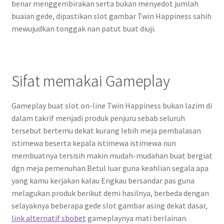
benar menggembirakan serta bukan menyedot jumlah
buaian gede, dipastikan slot gambar Twin Happiness sahih
mewujudkan tonggak nan patut buat diuji.
Sifat memakai Gameplay
Gameplay buat slot on-line Twin Happiness bukan lazim di
dalam takrif menjadi produk penjuru sebab seluruh
tersebut bertemu dekat kurang lebih meja pembalasan
istimewa beserta kepala istimewa istimewa nun
membuatnya tersisih makin mudah-mudahan buat bergiat
dgn meja pemenuhan.Betul luar guna keahlian segala apa
yang kamu kerjakan kalau Engkau bersandar pas guna
melagukan produk berikut demi hasilnya, berbeda dengan
selayaknya beberapa gede slot gambar asing dekat dasar,
link alternatif sbobet
gameplaynya mati berlainan.