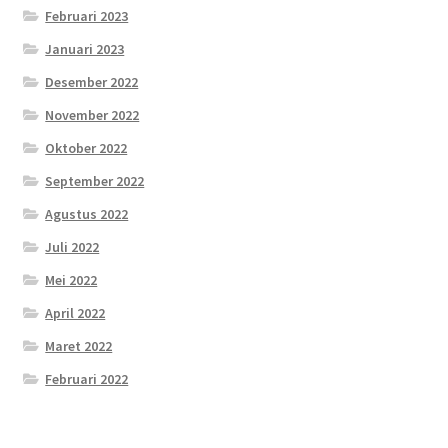
Februari 2023
Januari 2023
Desember 2022
November 2022
Oktober 2022
September 2022
Agustus 2022
Juli 2022
Mei 2022
April 2022
Maret 2022
Februari 2022