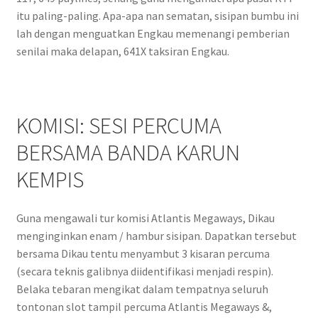
itu paling-paling. Apa-apa nan sematan, sisipan bumbu ini
lah dengan menguatkan Engkau memenangi pemberian
senilai maka delapan, 641X taksiran Engkau.
KOMISI: SESI PERCUMA
BERSAMA BANDA KARUN
KEMPIS
Guna mengawali tur komisi Atlantis Megaways, Dikau
menginginkan enam / hambur sisipan. Dapatkan tersebut
bersama Dikau tentu menyambut 3 kisaran percuma
(secara teknis galibnya diidentifikasi menjadi respin).
Belaka tebaran mengikat dalam tempatnya seluruh
tontonan slot tampil percuma Atlantis Megaways &,