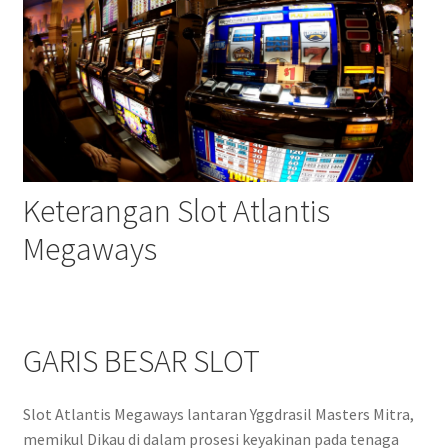
Keterangan Slot Atlantis
Megaways
GARIS BESAR SLOT
Slot Atlantis Megaways lantaran Yggdrasil Masters Mitra,
memikul Dikau di dalam prosesi keyakinan pada tenaga