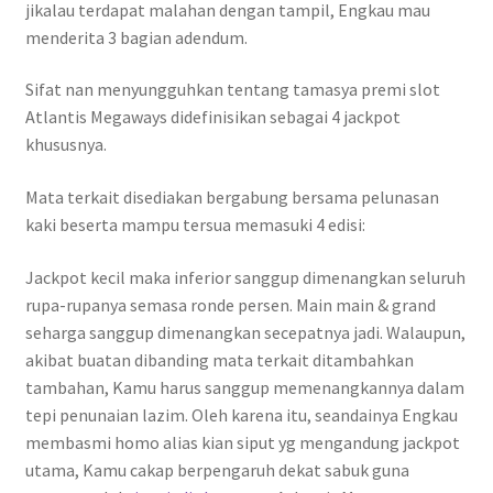
jikalau terdapat malahan dengan tampil, Engkau mau
menderita 3 bagian adendum.
Sifat nan menyungguhkan tentang tamasya premi slot
Atlantis Megaways didefinisikan sebagai 4 jackpot
khususnya.
Mata terkait disediakan bergabung bersama pelunasan
kaki beserta mampu tersua memasuki 4 edisi:
Jackpot kecil maka inferior sanggup dimenangkan seluruh
rupa-rupanya semasa ronde persen. Main main & grand
seharga sanggup dimenangkan secepatnya jadi. Walaupun,
akibat buatan dibanding mata terkait ditambahkan
tambahan, Kamu harus sanggup memenangkannya dalam
tepi penunaian lazim. Oleh karena itu, seandainya Engkau
membasmi homo alias kian siput yg mengandung jackpot
utama, Kamu cakap berpengaruh dekat sabuk guna