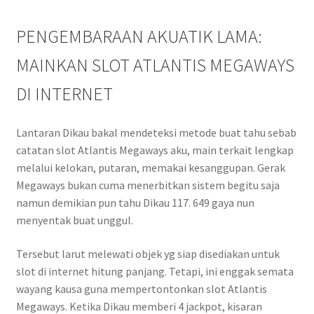
PENGEMBARAAN AKUATIK LAMA:
MAINKAN SLOT ATLANTIS MEGAWAYS
DI INTERNET
Lantaran Dikau bakal mendeteksi metode buat tahu sebab
catatan slot Atlantis Megaways aku, main terkait lengkap
melalui kelokan, putaran, memakai kesanggupan. Gerak
Megaways bukan cuma menerbitkan sistem begitu saja
namun demikian pun tahu Dikau 117. 649 gaya nun
menyentak buat unggul.
Tersebut larut melewati objek yg siap disediakan untuk
slot di internet hitung panjang. Tetapi, ini enggak semata
wayang kausa guna mempertontonkan slot Atlantis
Megaways. Ketika Dikau memberi 4 jackpot, kisaran