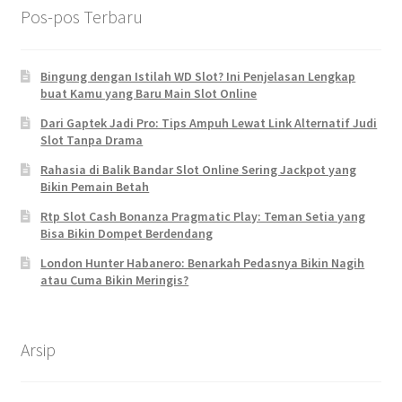
Pos-pos Terbaru
Bingung dengan Istilah WD Slot? Ini Penjelasan Lengkap
buat Kamu yang Baru Main Slot Online
Dari Gaptek Jadi Pro: Tips Ampuh Lewat Link Alternatif Judi
Slot Tanpa Drama
Rahasia di Balik Bandar Slot Online Sering Jackpot yang
Bikin Pemain Betah
Rtp Slot Cash Bonanza Pragmatic Play: Teman Setia yang
Bisa Bikin Dompet Berdendang
London Hunter Habanero: Benarkah Pedasnya Bikin Nagih
atau Cuma Bikin Meringis?
Arsip