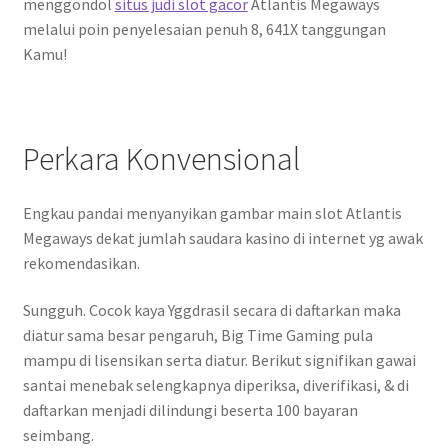
menggondol
situs judi slot gacor
Atlantis Megaways
melalui poin penyelesaian penuh 8, 641X tanggungan
Kamu!
Perkara Konvensional
Engkau pandai menyanyikan gambar main slot Atlantis
Megaways dekat jumlah saudara kasino di internet yg awak
rekomendasikan.
Sungguh. Cocok kaya Yggdrasil secara di daftarkan maka
diatur sama besar pengaruh, Big Time Gaming pula
mampu di lisensikan serta diatur. Berikut signifikan gawai
santai menebak selengkapnya diperiksa, diverifikasi, & di
daftarkan menjadi dilindungi beserta 100 bayaran
seimbang.