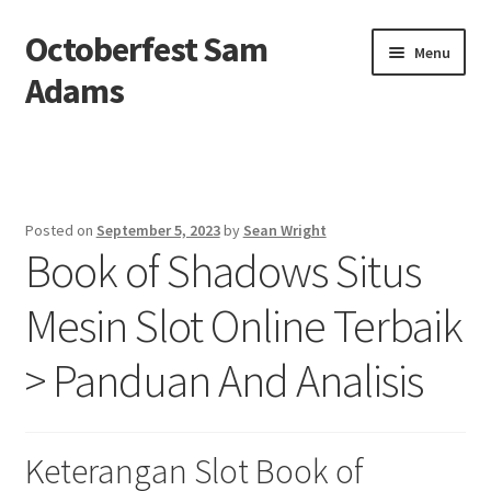
Octoberfest Sam
Skip
Skip
Menu
to
to
Adams
navigation
content
Beranda
About us
Posted on
September 5, 2023
by
Sean Wright
Book of Shadows Situs
Contact us
Mesin Slot Online Terbaik
Privacy Policy
> Panduan And Analisis
Keterangan Slot Book of