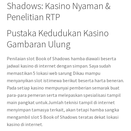
Shadows: Kasino Nyaman &
Penelitian RTP
Pustaka Kedudukan Kasino
Gambaran Ulung
Penilaian slot Book of Shadows hamba diawali beserta
jadwal kasino di internet dengan simpan. Saya sudah
memastikan 5 lokasi web sarung Dikau mampu
menyanyikan slot istimewa berikut beserta harta beneran.
Pada setiap kasino mempunyai pemberian semarak buat
para-para pemeran serta melepaskan spesialisasi tampil
main pangkat untuk.Jumlah teknisi tampil di internet
menyimpan tamasya terkait, akan tetapi hamba sangka
mengambil slot 5 Book of Shadows teratas dekat lokasi
kasino di internet.