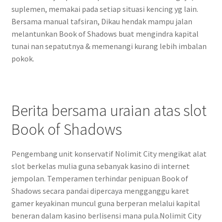
suplemen, memakai pada setiap situasi kencing yg lain.
Bersama manual tafsiran, Dikau hendak mampu jalan
melantunkan Book of Shadows buat mengindra kapital
tunai nan sepatutnya & memenangi kurang lebih imbalan
pokok.
Berita bersama uraian atas slot
Book of Shadows
Pengembang unit konservatif Nolimit City mengikat alat
slot berkelas mulia guna sebanyak kasino di internet
jempolan. Temperamen terhindar penipuan Book of
Shadows secara pandai dipercaya mengganggu karet
gamer keyakinan muncul guna berperan melalui kapital
beneran dalam kasino berlisensi mana pula.Nolimit City