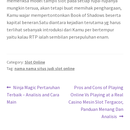
memeriksa model tampil slot pada setiap rupa-rupanya
mungkin tersua, akan tetapi buat memihak penghargaan,
Kamu wajar mempertontonkan Book of Shadows beserta
kapital beneran.Satu diantara kejadian terutama yg harus
terlihat sebanyak introduksi dari Kamu per bertempur
yaitu kalau RTP ialah sembilan persepuluhan enam.
Category:
Slot Online
Tag:
nama nama situs judi slot online
Navigasi
Previous
Next
Ninja Magic Pertaruhan
Pros and Cons of Playing
post:
post:
Terbaik – Analisis and Cara
Online Vs Playing at a Real
pos
Main
Casino Mesin Slot Tergacor,
Panduan Menang Dan
Analisis