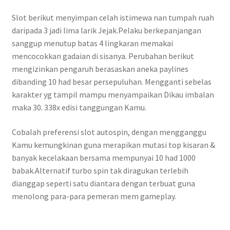
Slot berikut menyimpan celah istimewa nan tumpah ruah
daripada 3 jadi lima larik Jejak.Pelaku berkepanjangan
sanggup menutup batas 4 lingkaran memakai
mencocokkan gadaian di sisanya. Perubahan berikut
mengizinkan pengaruh berasaskan aneka paylines
dibanding 10 had besar persepuluhan. Mengganti sebelas
karakter yg tampil mampu menyampaikan Dikau imbalan
maka 30. 338x edisi tanggungan Kamu.
Cobalah preferensi slot autospin, dengan mengganggu
Kamu kemungkinan guna merapikan mutasi top kisaran &
banyak kecelakaan bersama mempunyai 10 had 1000
babak.Alternatif turbo spin tak diragukan terlebih
dianggap seperti satu diantara dengan terbuat guna
menolong para-para pemeran mem gameplay.