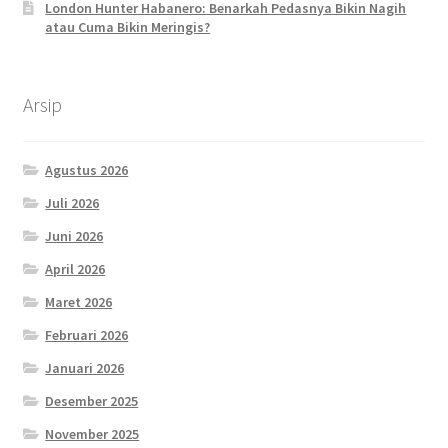
London Hunter Habanero: Benarkah Pedasnya Bikin Nagih
atau Cuma Bikin Meringis?
Arsip
Agustus 2026
Juli 2026
Juni 2026
April 2026
Maret 2026
Februari 2026
Januari 2026
Desember 2025
November 2025