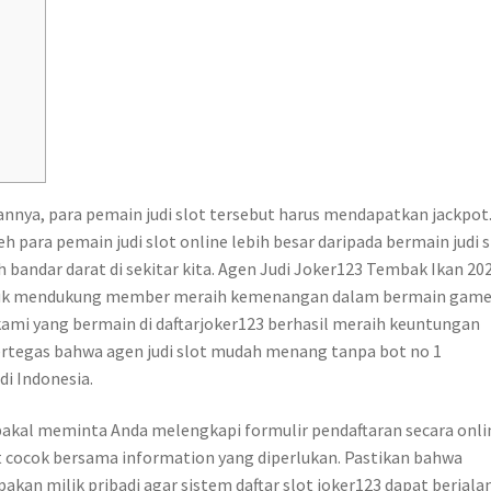
nya, para pemain judi slot tersebut harus mendapatkan jackpot
para pemain judi slot online lebih besar daripada bermain judi s
 bandar darat di sekitar kita. Agen Judi Joker123 Tembak Ikan 20
untuk mendukung member meraih kemenangan dalam bermain game
 kami yang bermain di daftarjoker123 berhasil meraih keuntungan
ertegas bahwa agen judi slot mudah menang tanpa bot no 1
di Indonesia.
 bakal meminta Anda melengkapi formulir pendaftaran secara onli
but cocok bersama information yang diperlukan. Pastikan bahwa
kan milik pribadi agar sistem daftar slot joker123 dapat berjala