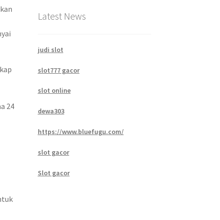
nkan
Latest News
nyai
judi slot
gkap
slot777 gacor
slot online
ma 24
dewa303
https://www.bluefugu.com/
slot gacor
Slot gacor
ntuk