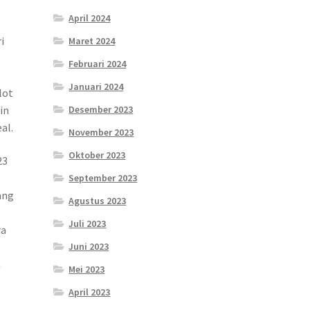
April 2024
i
Maret 2024
Februari 2024
Januari 2024
lot
in
Desember 2023
al.
November 2023
Oktober 2023
23
September 2023
ang
Agustus 2023
Juli 2023
ra
Juni 2023
a
Mei 2023
April 2023