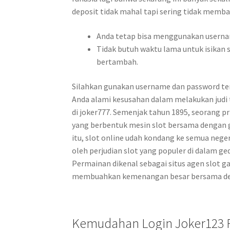
deposit tidak mahal tapi sering tidak memb
Anda tetap bisa menggunakan usernam
Tidak butuh waktu lama untuk isikan 
bertambah.
Silahkan gunakan username dan password ters
Anda alami kesusahan dalam melakukan judi
di joker777. Semenjak tahun 1895, seorang pr
yang berbentuk mesin slot bersama dengan g
itu, slot online udah kondang ke semua neger
oleh perjudian slot yang populer di dalam ge
Permainan dikenal sebagai situs agen slot ga
membuahkan kemenangan besar bersama den
Kemudahan Login Joker123 P