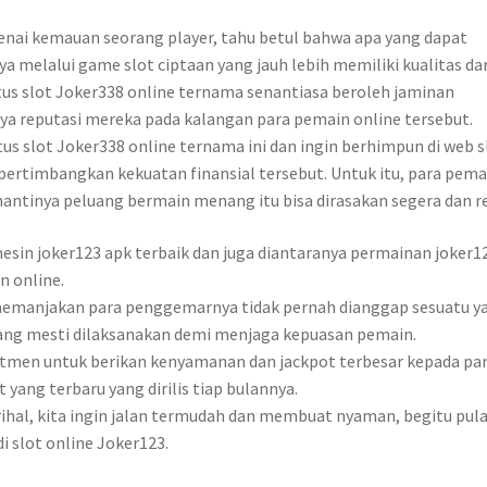
genai kemauan seorang player, tahu betul bahwa apa yang dapat
a melalui game slot ciptaan yang jauh lebih memiliki kualitas dar
tus slot Joker338 online ternama senantiasa beroleh jaminan
ya reputasi mereka pada kalangan para pemain online tersebut.
us slot Joker338 online ternama ini dan ingin berhimpun di web s
 pertimbangkan kekuatan finansial tersebut. Untuk itu, para pema
nantinya peluang bermain menang itu bisa dirasakan segera dan re
n joker123 apk terbaik dan juga diantaranya permainan joker1
n online.
 memanjakan para penggemarnya tidak pernah dianggap sesuatu y
 yang mesti dilaksanakan demi menjaga kepuasan pemain.
tmen untuk berikan kenyamanan dan jackpot terbesar kepada pa
 yang terbaru yang dirilis tiap bulannya.
ihal, kita ingin jalan termudah dan membuat nyaman, begitu pul
 slot online Joker123.