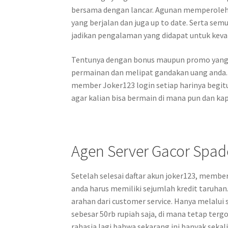
bersama dengan lancar. Agunan memperoleh we
yang berjalan dan juga up to date. Serta semu
jadikan pengalaman yang didapat untuk keva
Tentunya dengan bonus maupun promo yang d
permainan dan melipat gandakan uang anda. 
member Joker123 login setiap harinya begitu
agar kalian bisa bermain di mana pun dan k
Agen Server Gacor Spa
Setelah selesai daftar akun joker123, memb
anda harus memiliki sejumlah kredit taruhan
arahan dari customer service. Hanya melalui 
sebesar 50rb rupiah saja, di mana tetap ter
rahasia lagi bahwa sekarang ini banyak seka