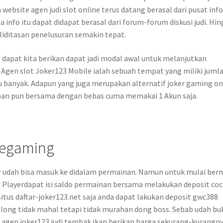
bsite agen judi slot online terus datang berasal dari pusat inf
a info itu dapat didapat berasal dari forum-forum diskusi judi. Hi
liditasan penelusuran semakin tepat.
apat kita berikan dapat jadi modal awal untuk melanjutkan
Agen slot Joker123 Mobile ialah sebuah tempat yang miliki juml
 banyak. Adapun yang juga merupakan alternatif joker gaming on
apan pun bersama dengan bebas cuma memakai 1 Akun saja.
degaming
er udah bisa masuk ke didalam permainan. Namun untuk mulai ber
. Playerdapat isi saldo permainan bersama melakukan deposit co
situs daftar-joker123.net saja anda dapat lakukan deposit gwc388
golong tidak mahal tetapi tidak murahan dong boss. Sebab udah bu
li agen joker123 judi tembak ikan berikan harga sekurang-kurangn