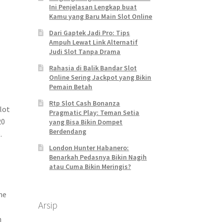
Ini Penjelasan Lengkap buat
Kamu yang Baru Main Slot Online
Dari Gaptek Jadi Pro: Tips
Ampuh Lewat Link Alternatif
Judi Slot Tanpa Drama
Rahasia di Balik Bandar Slot
Online Sering Jackpot yang Bikin
Pemain Betah
.
Rtp Slot Cash Bonanza
lot
Pragmatic Play: Teman Setia
20
yang Bisa Bikin Dompet
Berdendang
.
London Hunter Habanero:
Benarkah Pedasnya Bikin Nagih
atau Cuma Bikin Meringis?
ne
Arsip
n