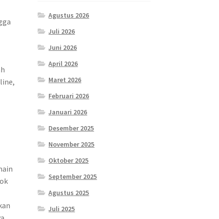
o
Agustus 2026
ngga
Juli 2026
Juni 2026
April 2026
ah
Maret 2026
line,
Februari 2026
Januari 2026
Desember 2025
November 2025
Oktober 2025
main
September 2025
cok
Agustus 2025
kan
Juli 2025
ya