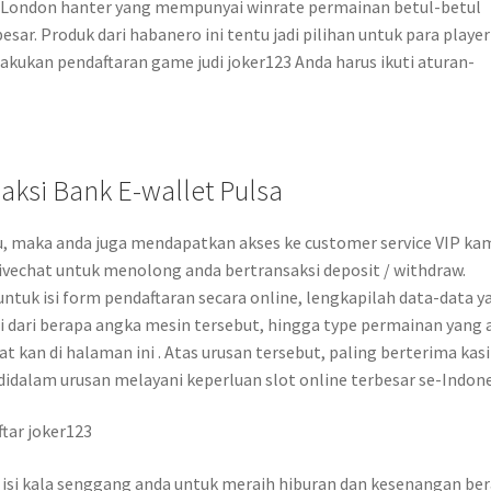
t London hanter yang mempunyai winrate permainan betul-betul
sar. Produk dari habanero ini tentu jadi pilihan untuk para player
ukan pendaftaran game judi joker123 Anda harus ikuti aturan-
saksi Bank E-wallet Pulsa
 maka anda juga mendapatkan akses ke customer service VIP ka
ivechat untuk menolong anda bertransaksi deposit / withdraw.
ntuk isi form pendaftaran secara online, lengkapilah data-data y
 dari berapa angka mesin tersebut, hingga type permainan yang 
t kan di halaman ini . Atas urusan tersebut, paling berterima kas
didalam urusan melayani keperluan slot online terbesar se-Indone
 isi kala senggang anda untuk meraih hiburan dan kesenangan ber