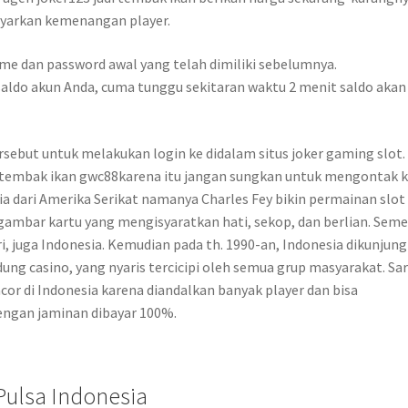
ayarkan kemenangan player.
e dan password awal yang telah dimiliki sebelumnya.
saldo akun Anda, cuma tunggu sekitaran waktu 2 menit saldo akan
ebut untuk melakukan login ke didalam situs joker gaming slot. 
 tembak ikan gwc88karena itu jangan sungkan untuk mengontak 
ia dari Amerika Serikat namanya Charles Fey bikin permainan slot
ambar kartu yang mengisyaratkan hati, sekop, dan berlian. Seme
i, juga Indonesia. Kemudian pada th. 1990-an, Indonesia dikunjung
dung casino, yang nyaris tercicipi oleh semua grup masyarakat. Sa
cor di Indonesia karena diandalkan banyak player dan bisa
gan jaminan dibayar 100%.
ulsa Indonesia