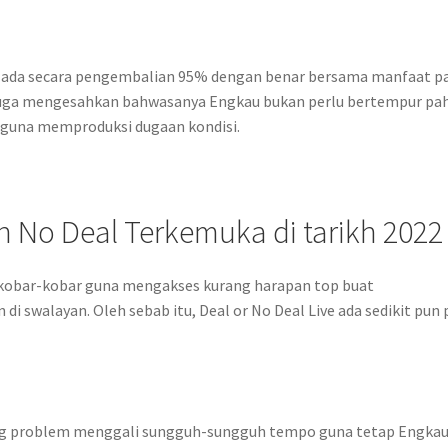
t ada secara pengembalian 95% dengan benar bersama manfaat p
 duga mengesahkan bahwasanya Engkau bukan perlu bertempur p
 guna memproduksi dugaan kondisi.
n No Deal Terkemuka di tarikh 2022
kobar-kobar guna mengakses kurang harapan top buat
swalayan. Oleh sebab itu, Deal or No Deal Live ada sedikit pun 
ng problem menggali sungguh-sungguh tempo guna tetap Engka