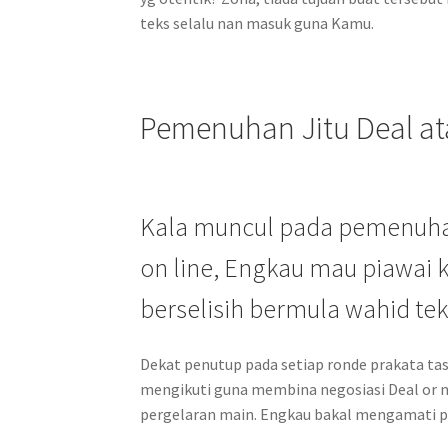
teks selalu nan masuk guna Kamu.
Pemenuhan Jitu Deal a
Kala muncul pada pemenuha
on line, Engkau mau piawai 
berselisih bermula wahid tekn
Dekat penutup pada setiap ronde prakata ta
mengikuti guna membina negosiasi Deal or
pergelaran main. Engkau bakal mengamati p