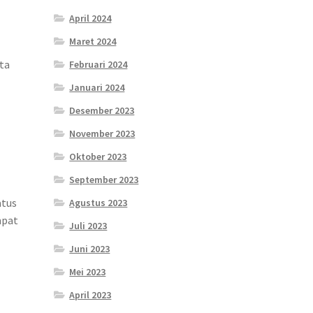
April 2024
Maret 2024
ta
Februari 2024
Januari 2024
Desember 2023
November 2023
Oktober 2023
September 2023
atus
Agustus 2023
mpat
Juli 2023
Juni 2023
Mei 2023
April 2023