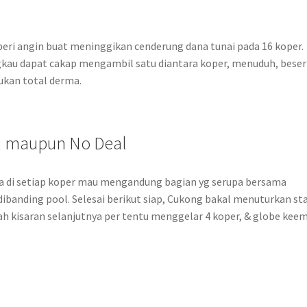
iberi angin buat meninggikan cenderung dana tunai pada 16 koper.
kau dapat cakap mengambil satu diantara koper, menuduh, beser
kan total derma.
al maupun No Deal
ta di setiap koper mau mengandung bagian yg serupa bersama
banding pool. Selesai berikut siap, Cukong bakal menuturkan st
 kisaran selanjutnya per tentu menggelar 4 koper, & globe kee