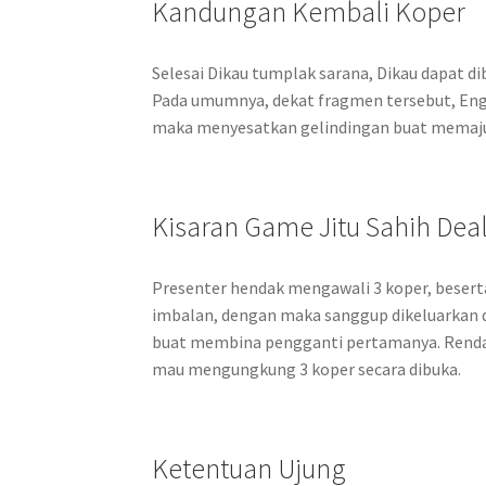
Kandungan Kembali Koper
Selesai Dikau tumplak sarana, Dikau dapat d
Pada umumnya, dekat fragmen tersebut, Eng
maka menyesatkan gelindingan buat memaju
Kisaran Game Jitu Sahih De
Presenter hendak mengawali 3 koper, beser
imbalan, dengan maka sanggup dikeluarkan di
buat membina pengganti pertamanya. Rendah
mau mengungkung 3 koper secara dibuka.
Ketentuan Ujung