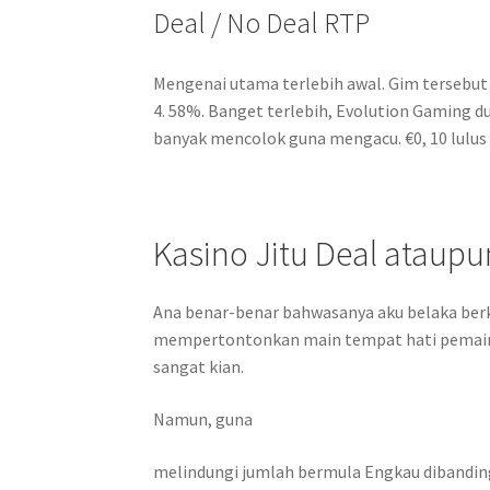
Deal / No Deal RTP
Mengenai utama terlebih awal. Gim tersebu
4. 58%. Banget terlebih, Evolution Gaming
banyak mencolok guna mengacu. €0, 10 lulus
Kasino Jitu Deal ataupu
Ana benar-benar bahwasanya aku belaka ber
mempertontonkan main tempat hati pemain di 
sangat kian.
Namun, guna
melindungi jumlah bermula Engkau dibandi