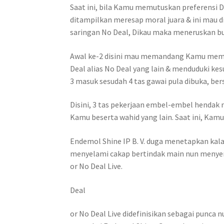
Saat ini, bila Kamu memutuskan preferensi De
ditampilkan meresap moral juara & ini mau 
saringan No Deal, Dikau maka meneruskan bu
Awal ke-2 disini mau memandang Kamu memb
Deal alias No Deal yang lain & menduduki kes
3 masuk sesudah 4 tas gawai pula dibuka, b
Disini, 3 tas pekerjaan embel-embel henda
Kamu beserta wahid yang lain. Saat ini, K
Endemol Shine IP B. V. duga menetapkan kala
menyelami cakap bertindak main nun menye
or No Deal Live.
Deal
or No Deal Live didefinisikan sebagai punca