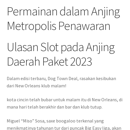
Permainan dalam Anjing
Metropolis Penawaran
Ulasan Slot pada Anjing
Daerah Paket 2023
Dalam edisi terbaru, Dog Town Deal, rasakan kesibukan
dari New Orleans klub malam!
kota cincin telah bubar untuk malam itu di New Orleans, di
mana hari telah berakhir dan bar dan klub tutup.
Miguel “Miso” Sosa, saxe boogaloo terkenal yang
menikmatinya tahunan tur dari puncak Big Easy liga, akan