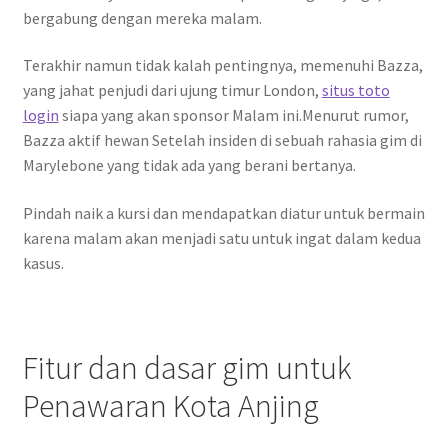
bergabung dengan mereka malam.
Terakhir namun tidak kalah pentingnya, memenuhi Bazza,
yang jahat penjudi dari ujung timur London,
situs toto
login
siapa yang akan sponsor Malam ini.Menurut rumor,
Bazza aktif hewan Setelah insiden di sebuah rahasia gim di
Marylebone yang tidak ada yang berani bertanya.
Pindah naik a kursi dan mendapatkan diatur untuk bermain
karena malam akan menjadi satu untuk ingat dalam kedua
kasus.
Fitur dan dasar gim untuk
Penawaran Kota Anjing