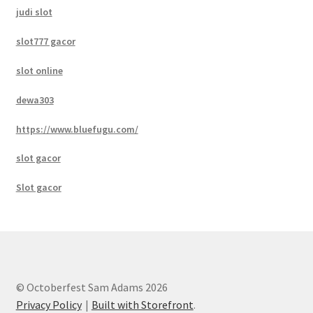
judi slot
slot777 gacor
slot online
dewa303
https://www.bluefugu.com/
slot gacor
Slot gacor
© Octoberfest Sam Adams 2026
Privacy Policy
Built with Storefront
.