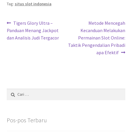
Tag:
situs slot indonesia
Navigasi
Previous
Next
Tigers Glory Ultra –
Metode Mencegah
post:
post:
Panduan Menang Jackpot
Kecanduan Melakukan
pos
dan Analisis Judi Tergacor
Permainan Slot Online:
Taktik Pengendalian Pribadi
apa Efektif
Cari
untuk:
Pos-pos Terbaru