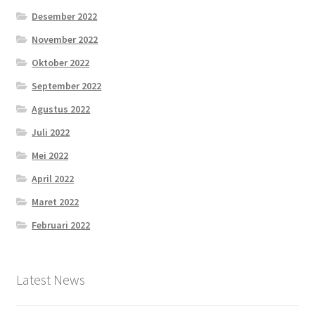
Desember 2022
November 2022
Oktober 2022
September 2022
Agustus 2022
Juli 2022
Mei 2022
April 2022
Maret 2022
Februari 2022
Latest News