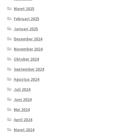
Maret 2025
Februari 2025
Januari 2025
Desember 2024
November 2024
Oktober 2024
September 2024
Agustus 2024
Juli 2024
Juni 2024
Mei 2024
April 2024
Maret 2024