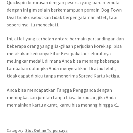
Quickspin berurusan dengan peserta yang baru memulai
dengan ini gim selain berkemampuan pemain. Dog Town
Deal tidak disebutkan tidak berpengalaman atlet, tapi
sepertinya itu mendekati.
Ini, atlet yang terbelah antara bermain pertandingan dan
beberapa orang yang gila-gilaan perjudian korek api bisa
melakukan keduanya.Fitur Kesepakatan seluruhnya
melingkar medali, di mana Anda bisa menang beberapa
tambahan dolar jika Anda menyerahkan 16 atau lebih,
tidak dapat dipicu tanpa menerima Spread Kartu ketiga.
Anda bisa mendapatkan Tangga Pengganda dengan
meningkatkan jumlah tanpa biaya berputar; jika Anda
memainkan kartu akurat, kamu bisa menang hingga x1.
Category:
Slot Online Terpercaya