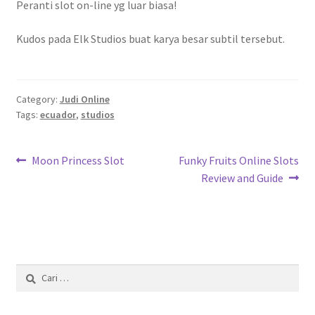
Peranti slot on-line yg luar biasa!
Kudos pada Elk Studios buat karya besar subtil tersebut.
Category:
Judi Online
Tags:
ecuador
,
studios
Navigasi
Previous
Next
Moon Princess Slot
Funky Fruits Online Slots
post:
post:
Review and Guide
pos
Cari
untuk: