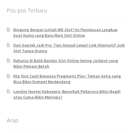
Pos-pos Terbaru
Bingung dengan Istilah WD Slot? Ini Penjelasan Lengkap
buat Kamu yang Baru Main Slot Online
Dari Gaptek Jadi Pro: Tips Ampuh Lewat Link Alternatif Judi
Slot Tanpa Drama
Rahasia di Balik Bandar Slot Online Sering Jackpot yang
Bikin Pemain Betah
Rtp Slot Cash Bonanza Pragmatic Play: Teman Setia yang
Bisa Bikin Dompet Berdendang
London Hunter Habanero: Benarkah Pedasnya Bikin Nagih
atau Cuma Bikin Meringis?
Arsip