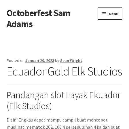
Octoberfest Sam
Skip
Skip
Menu
to
to
Adams
navigation
content
Beranda
About us
Posted on
Januari 20, 2023
by
Sean Wright
Ecuador Gold Elk Studios
Contact us
Privacy Policy
Pandangan slot Layak Ekuador
(Elk Studios)
Disini Engkau dapat mampu tampil buat mencopot
muslihat mematok 262, 100 4 persepuluhan 4 kaidah buat